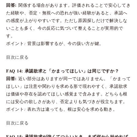
回答:
関係する場合があります。評価されることで安心してき
た経験や、否定・無視への恐れが強い経験があると、承認へ
の感度が上がりやすいです。ただし原因探しだけで解決しな
いことも多く、今の反応に気づいて整えることが実用的で
す。
ポイント: 背景は影響するが、今の扱い方が鍵。
目次に戻る
FAQ 14: 承認欲求と「かまってほしい」は同じですか？
回答:
近い部分はありますが同一ではありません。「かまって
ほしい」は注意や関わりを求める形で現れやすく、承認欲求
は価値や存在を認めてほしい感覚まで含みます。どちらも根
には安心の欲しさがあり、否定よりも気づきが役立ちます。
ポイント: 表れ方は違っても、根は安心を求める動き。
目次に戻る
FAQ 15: 承認欲求が強くてつらいとき、まず何から始めれば