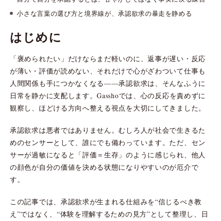
小さな言葉の選び方と境界線が、承認欲求の暴走を静める
はじめに
「褒められたい」だけならまだ軽いのに、返事が遅い・反応
が薄い・評価が読めない、それだけで心がざわついて仕事も
人間関係も手につかなくなる——承認欲求は、そんなふうに
日常を静かに支配します。Gasshoでは、心の反応を責めずに
観察し、ほどける方向へ整える視点を大切にしてきました。
承認欲求は悪者ではありません。むしろ人が社会で生きるた
めのセンサーとして、誰にでも備わっています。ただ、セン
サーが過敏になると「評価＝生存」のように感じられ、他人
の顔色が自分の価値を決める状態になりやすいのが厄介で
す。
この記事では、承認欲求が生まれる仕組みを“信じるべき教
え”ではなく、“体験を理解するための見方”として整理し、日