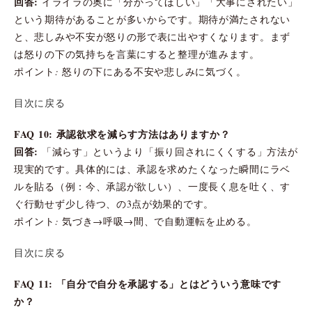
回答:
イライラの奥に「分かってほしい」「大事にされたい」
という期待があることが多いからです。期待が満たされない
と、悲しみや不安が怒りの形で表に出やすくなります。まず
は怒りの下の気持ちを言葉にすると整理が進みます。
ポイント: 怒りの下にある不安や悲しみに気づく。
目次に戻る
FAQ 10: 承認欲求を減らす方法はありますか？
回答:
「減らす」というより「振り回されにくくする」方法が
現実的です。具体的には、承認を求めたくなった瞬間にラベ
ルを貼る（例：今、承認が欲しい）、一度長く息を吐く、す
ぐ行動せず少し待つ、の3点が効果的です。
ポイント: 気づき→呼吸→間、で自動運転を止める。
目次に戻る
FAQ 11: 「自分で自分を承認する」とはどういう意味です
か？