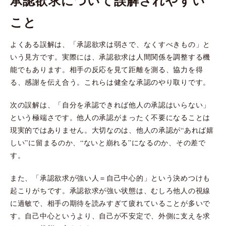
承認欲求について誤解されやすい
こと
よくある誤解は、「承認欲求は弱さで、なくすべきもの」と
いう見方です。実際には、承認欲求は人間関係を調整する機
能でもあります。相手の反応を見て距離を測る、協力を得
る、感謝を伝え合う。これらは健全な承認のやり取りです。
次の誤解は、「自分を承認できれば他人の承認はいらない」
という極端さです。他人の承認がまったく不要になることは
現実的ではありません。大切なのは、他人の承認が“あれば嬉
しい”に留まるのか、“ないと崩れる”になるのか、その差で
す。
また、「承認欲求が強い人＝自己中心的」という決めつけも
起こりがちです。承認欲求が強い状態は、むしろ他人の視線
に過敏で、相手の期待を読みすぎて疲れていることが多いで
す。自己中心というより、自己が不安定で、外側に支えを求