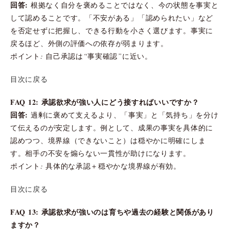
回答:
根拠なく自分を褒めることではなく、今の状態を事実と
して認めることです。「不安がある」「認められたい」など
を否定せずに把握し、できる行動を小さく選びます。事実に
戻るほど、外側の評価への依存が弱まります。
ポイント: 自己承認は“事実確認”に近い。
目次に戻る
FAQ 12: 承認欲求が強い人にどう接すればいいですか？
回答:
過剰に褒めて支えるより、「事実」と「気持ち」を分け
て伝えるのが安定します。例として、成果の事実を具体的に
認めつつ、境界線（できないこと）は穏やかに明確にしま
す。相手の不安を煽らない一貫性が助けになります。
ポイント: 具体的な承認＋穏やかな境界線が有効。
目次に戻る
FAQ 13: 承認欲求が強いのは育ちや過去の経験と関係があり
ますか？