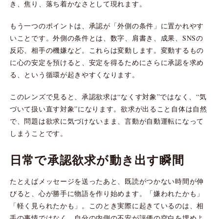
き、焦り、落ち着かなさとして現れます。
もう一つのポイントは、承認が「外側の条件」に置かれやす
いことです。外側の条件とは、数字、肩書き、成果、SNSの
反応、相手の機嫌など。これらは変動します。変動するもの
に心の安定を預けると、安定を得るためにさらに承認を求め
る、という循環が起きやすくなります。
このレンズで見ると、承認欲求は“なくす対象”ではなく、“気
づいて扱い直す対象”になります。欲求が出ること自体は自然
で、問題は欲求に気づけないまま、言動が自動運転になって
しまうことです。
日常で承認欲求が動き出す瞬間
たとえばメッセージを送ったあと、既読がつかない時間が伸
びると、心が勝手に物語を作り始めます。「嫌われたかも」
「軽く見られたかも」。このとき実際に起きているのは、相
手の事情ではなく、自分の内側の不安が評価の空白を埋めよ