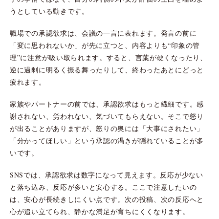
うとしている動きです。
職場での承認欲求は、会議の一言に表れます。発言の前に
「変に思われないか」が先に立つと、内容よりも“印象の管
理”に注意が吸い取られます。すると、言葉が硬くなったり、
逆に過剰に明るく振る舞ったりして、終わったあとにどっと
疲れます。
家族やパートナーの前では、承認欲求はもっと繊細です。感
謝されない、労われない、気づいてもらえない。そこで怒り
が出ることがありますが、怒りの奥には「大事にされたい」
「分かってほしい」という承認の渇きが隠れていることが多
いです。
SNSでは、承認欲求は数字になって見えます。反応が少ない
と落ち込み、反応が多いと安心する。ここで注意したいの
は、安心が長続きしにくい点です。次の投稿、次の反応へと
心が追い立てられ、静かな満足が育ちにくくなります。