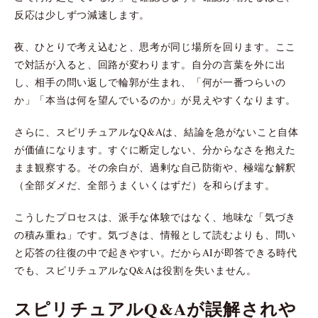
反応は少しずつ減速します。
夜、ひとりで考え込むと、思考が同じ場所を回ります。ここ
で対話が入ると、回路が変わります。自分の言葉を外に出
し、相手の問い返しで輪郭が生まれ、「何が一番つらいの
か」「本当は何を望んでいるのか」が見えやすくなります。
さらに、スピリチュアルなQ&Aは、結論を急がないこと自体
が価値になります。すぐに断定しない、分からなさを抱えた
まま観察する。その余白が、過剰な自己防衛や、極端な解釈
（全部ダメだ、全部うまくいくはずだ）を和らげます。
こうしたプロセスは、派手な体験ではなく、地味な「気づき
の積み重ね」です。気づきは、情報として読むよりも、問い
と応答の往復の中で起きやすい。だからAIが即答できる時代
でも、スピリチュアルなQ&Aは役割を失いません。
スピリチュアルQ&Aが誤解されや