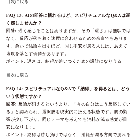
目次に戻る
FAQ 13: AIの即答に慣れるほど、スピリチュアルなQ&Aは遅
く感じませんか？
回答:
遅く感じることはありますが、その「遅さ」は無駄では
なく、反応が落ち着く速度に合わせるための余白でもありま
す。急いで結論を出すほど、同じ不安が戻る人には、あえて
速度を落とす価値があります。
ポイント: 遅さは、納得が追いつくための設計になりうる
目次に戻る
FAQ 14: スピリチュアルなQ&Aで「納得」を得るとは、どう
いう状態ですか？
回答:
反論が消えるというより、「今の自分はこう反応してい
る」と認められ、選択肢を現実的に扱える状態です。胸の緊
張が少し下がり、同じテーマを考えても消耗が減る感覚が目
安になります。
ポイント: 納得は勝ち負けではなく、消耗が減る方向で測れる