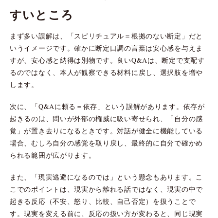
すいところ
まず多い誤解は、「スピリチュアル＝根拠のない断定」だと
いうイメージです。確かに断定口調の言葉は安心感を与えま
すが、安心感と納得は別物です。良いQ&Aは、断定で支配す
るのではなく、本人が観察できる材料に戻し、選択肢を増や
します。
次に、「Q&Aに頼る＝依存」という誤解があります。依存が
起きるのは、問いが外部の権威に吸い寄せられ、「自分の感
覚」が置き去りになるときです。対話が健全に機能している
場合、むしろ自分の感覚を取り戻し、最終的に自分で確かめ
られる範囲が広がります。
また、「現実逃避になるのでは」という懸念もあります。こ
こでのポイントは、現実から離れる話ではなく、現実の中で
起きる反応（不安、怒り、比較、自己否定）を扱うことで
す。現実を変える前に、反応の扱い方が変わると、同じ現実