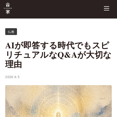
仏教
AIが即答する時代でもスピ
リチュアルなQ&Aが大切な
理由
2026.6.5