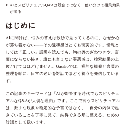
AIとスピリチュアルQ&Aは競合ではなく、使い分けで相乗効果
が出る
はじめに
AIに聞けば、悩みの答えは数秒で返ってくるのに、なぜか心
が落ち着かない——その違和感はとても現実的です。情報と
しては「正しい」説明を読んでも、胸の奥のざわつきや、言
葉にならない怖さ、誰にも言えない罪悪感は、検索結果の上
位だけではほどけません。Gasshoでは、禅的な観察と言葉の
整理を軸に、日常の迷いを対話でほどく視点を発信していま
す。
この記事のキーワードは「AIが即答する時代でもスピリチュ
アルなQ&Aが大切な理由」です。ここで言うスピリチュアル
は、派手な現象や断定的な予言ではなく、「自分の内側で起
きていることを丁寧に見て、納得できる形に整える」ための
対話として扱います。