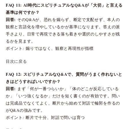
FAQ 11: AI時代にスピリチュアルなQ&Aが「大切」と言える
基準は何ですか？
回答:
そのQ&Aが、恐れを煽らず、断定で支配せず、本人の
観察と言語化を増やしているかが基準になります。答えの派
手さより、日常で再現できる落ち着きや選択のしやすさが残
るかを見ます。
ポイント: 煽りではなく、観察と再現性が指標
目次に戻る
FAQ 12: スピリチュアルなQ&Aで、質問がうまく作れないと
きはどうすればいいですか？
回答:
まず「何が一番つらいか」「体のどこが反応している
か」「いつ強くなるか」だけを短く書くのが有効です。問い
は完成品でなくてよく、断片から始めて対話で輪郭を作るの
がQ&Aの強みです。
ポイント: 断片で十分、対話で問いは育つ