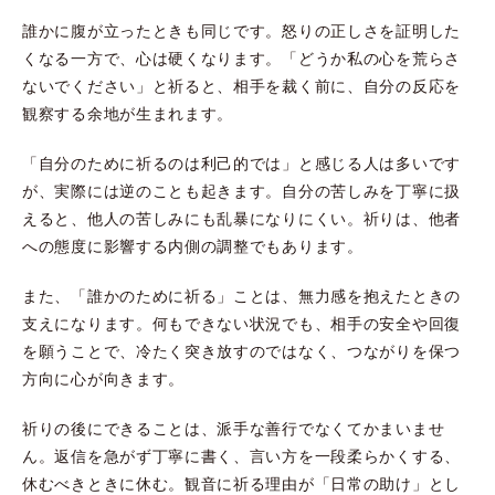
誰かに腹が立ったときも同じです。怒りの正しさを証明した
くなる一方で、心は硬くなります。「どうか私の心を荒らさ
ないでください」と祈ると、相手を裁く前に、自分の反応を
観察する余地が生まれます。
「自分のために祈るのは利己的では」と感じる人は多いです
が、実際には逆のことも起きます。自分の苦しみを丁寧に扱
えると、他人の苦しみにも乱暴になりにくい。祈りは、他者
への態度に影響する内側の調整でもあります。
また、「誰かのために祈る」ことは、無力感を抱えたときの
支えになります。何もできない状況でも、相手の安全や回復
を願うことで、冷たく突き放すのではなく、つながりを保つ
方向に心が向きます。
祈りの後にできることは、派手な善行でなくてかまいませ
ん。返信を急がず丁寧に書く、言い方を一段柔らかくする、
休むべきときに休む。観音に祈る理由が「日常の助け」とし