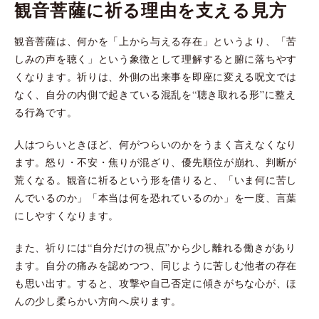
観音菩薩に祈る理由を支える見方
観音菩薩は、何かを「上から与える存在」というより、「苦
しみの声を聴く」という象徴として理解すると腑に落ちやす
くなります。祈りは、外側の出来事を即座に変える呪文では
なく、自分の内側で起きている混乱を“聴き取れる形”に整え
る行為です。
人はつらいときほど、何がつらいのかをうまく言えなくなり
ます。怒り・不安・焦りが混ざり、優先順位が崩れ、判断が
荒くなる。観音に祈るという形を借りると、「いま何に苦し
んでいるのか」「本当は何を恐れているのか」を一度、言葉
にしやすくなります。
また、祈りには“自分だけの視点”から少し離れる働きがあり
ます。自分の痛みを認めつつ、同じように苦しむ他者の存在
も思い出す。すると、攻撃や自己否定に傾きがちな心が、ほ
んの少し柔らかい方向へ戻ります。