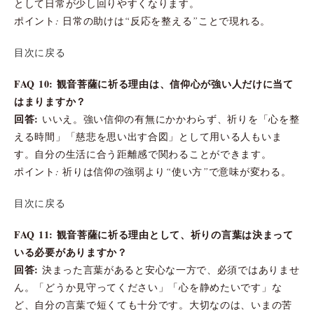
として日常が少し回りやすくなります。
ポイント: 日常の助けは“反応を整える”ことで現れる。
目次に戻る
FAQ 10: 観音菩薩に祈る理由は、信仰心が強い人だけに当て
はまりますか？
回答:
いいえ。強い信仰の有無にかかわらず、祈りを「心を整
える時間」「慈悲を思い出す合図」として用いる人もいま
す。自分の生活に合う距離感で関わることができます。
ポイント: 祈りは信仰の強弱より“使い方”で意味が変わる。
目次に戻る
FAQ 11: 観音菩薩に祈る理由として、祈りの言葉は決まって
いる必要がありますか？
回答:
決まった言葉があると安心な一方で、必須ではありませ
ん。「どうか見守ってください」「心を静めたいです」な
ど、自分の言葉で短くても十分です。大切なのは、いまの苦