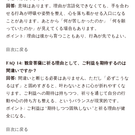
回答:
意味はあります。理由が言語化できなくても、手を合わ
せる行為が呼吸や姿勢を整え、心を落ち着かせる入口になる
ことがあります。あとから「何が苦しかったのか」「何を願
っていたのか」が見えてくる場合もあります。
ポイント: 理由は後から育つこともあり、行為が先でもよい。
目次に戻る
FAQ 14: 観音菩薩に祈る理由として、ご利益を期待するのは
間違いですか？
回答:
間違いと断じる必要はありません。ただし「必ずこうな
るはず」と固めすぎると、叶わないときに心が折れやすくな
ります。ご利益への期待は持ちつつ、祈りを通じて自分の行
動や心の持ち方も整える、というバランスが現実的です。
ポイント: ご利益は“期待しつつ固執しない”と祈る理由が健
全になる。
目次に戻る