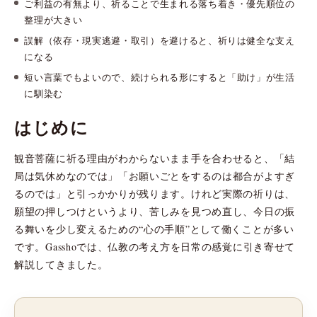
ご利益の有無より、祈ることで生まれる落ち着き・優先順位の
整理が大きい
誤解（依存・現実逃避・取引）を避けると、祈りは健全な支え
になる
短い言葉でもよいので、続けられる形にすると「助け」が生活
に馴染む
はじめに
観音菩薩に祈る理由がわからないまま手を合わせると、「結
局は気休めなのでは」「お願いごとをするのは都合がよすぎ
るのでは」と引っかかりが残ります。けれど実際の祈りは、
願望の押しつけというより、苦しみを見つめ直し、今日の振
る舞いを少し変えるための“心の手順”として働くことが多い
です。Gasshoでは、仏教の考え方を日常の感覚に引き寄せて
解説してきました。