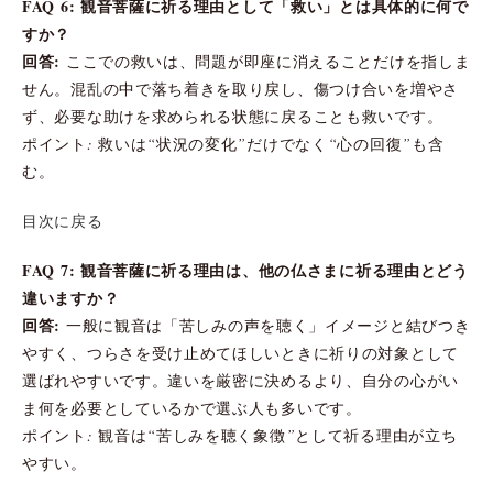
FAQ 6: 観音菩薩に祈る理由として「救い」とは具体的に何で
すか？
回答:
ここでの救いは、問題が即座に消えることだけを指しま
せん。混乱の中で落ち着きを取り戻し、傷つけ合いを増やさ
ず、必要な助けを求められる状態に戻ることも救いです。
ポイント: 救いは“状況の変化”だけでなく“心の回復”も含
む。
目次に戻る
FAQ 7: 観音菩薩に祈る理由は、他の仏さまに祈る理由とどう
違いますか？
回答:
一般に観音は「苦しみの声を聴く」イメージと結びつき
やすく、つらさを受け止めてほしいときに祈りの対象として
選ばれやすいです。違いを厳密に決めるより、自分の心がい
ま何を必要としているかで選ぶ人も多いです。
ポイント: 観音は“苦しみを聴く象徴”として祈る理由が立ち
やすい。