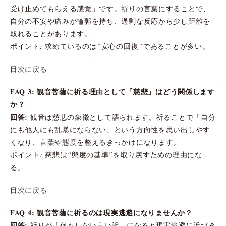
受け止めてもらえる感覚」です。祈りの言葉にすることで、
自分の不安や痛みが輪郭を持ち、過剰な反応から少し距離を
取れることがあります。
ポイント: 求めているのは“安心の回復”であることが多い。
目次に戻る
FAQ 3: 観音菩薩に祈る理由として「慈悲」はどう関係します
か？
回答:
観音は慈悲の象徴として語られます。祈ることで「自分
にも他人にも乱暴にならない」という方向性を思い出しやす
くなり、言葉や態度を整えるきっかけになります。
ポイント: 慈悲は“態度の基準”を取り戻すための理由にな
る。
目次に戻る
FAQ 4: 観音菩薩に祈るのは現実逃避になりませんか？
回答:
祈りが「何もしない言い訳」になると現実逃避に近づき