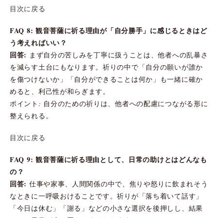
目次に戻る
FAQ 8: 観音菩薩に祈る理由が「自分勝手」に感じるときはど
う考えればいい？
回答:
まず自分の苦しみを丁寧に扱うことは、他者への乱暴さ
を減らす土台にもなります。祈りの中で「自分の願いが誰か
を傷つけないか」「自分ができることは何か」も一緒に確か
めると、利己性が和らぎます。
ポイント: 自分のための祈りは、他者への配慮につながる形に
整えられる。
目次に戻る
FAQ 9: 観音菩薩に祈る理由として、日常の助けとはどんなも
の？
回答:
仕事や家事、人間関係の中で、焦りや怒りに飲まれそう
なときに一呼吸おけることです。祈りが「落ち着いて話す」
「今日は休む」「謝る」などの小さな選択を後押しし、結果