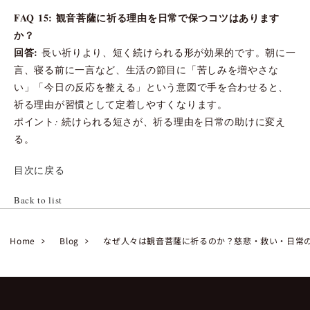
FAQ 15: 観音菩薩に祈る理由を日常で保つコツはあります
か？
回答:
長い祈りより、短く続けられる形が効果的です。朝に一
言、寝る前に一言など、生活の節目に「苦しみを増やさな
い」「今日の反応を整える」という意図で手を合わせると、
祈る理由が習慣として定着しやすくなります。
ポイント: 続けられる短さが、祈る理由を日常の助けに変え
る。
目次に戻る
Back to list
Home
Blog
なぜ人々は観音菩薩に祈るのか？慈悲・救い・日常