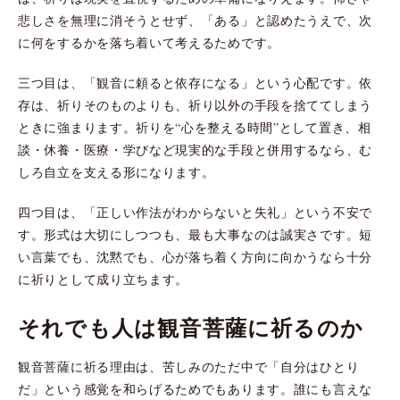
悲しさを無理に消そうとせず、「ある」と認めたうえで、次
に何をするかを落ち着いて考えるためです。
三つ目は、「観音に頼ると依存になる」という心配です。依
存は、祈りそのものよりも、祈り以外の手段を捨ててしまう
ときに強まります。祈りを“心を整える時間”として置き、相
談・休養・医療・学びなど現実的な手段と併用するなら、む
しろ自立を支える形になります。
四つ目は、「正しい作法がわからないと失礼」という不安で
す。形式は大切にしつつも、最も大事なのは誠実さです。短
い言葉でも、沈黙でも、心が落ち着く方向に向かうなら十分
に祈りとして成り立ちます。
それでも人は観音菩薩に祈るのか
観音菩薩に祈る理由は、苦しみのただ中で「自分はひとり
だ」という感覚を和らげるためでもあります。誰にも言えな