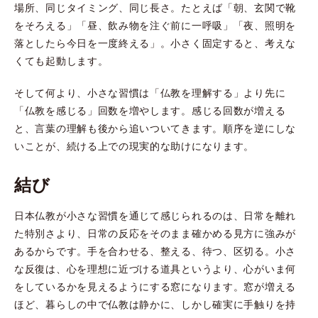
場所、同じタイミング、同じ長さ。たとえば「朝、玄関で靴
をそろえる」「昼、飲み物を注ぐ前に一呼吸」「夜、照明を
落としたら今日を一度終える」。小さく固定すると、考えな
くても起動します。
そして何より、小さな習慣は「仏教を理解する」より先に
「仏教を感じる」回数を増やします。感じる回数が増える
と、言葉の理解も後から追いついてきます。順序を逆にしな
いことが、続ける上での現実的な助けになります。
結び
日本仏教が小さな習慣を通じて感じられるのは、日常を離れ
た特別さより、日常の反応をそのまま確かめる見方に強みが
あるからです。手を合わせる、整える、待つ、区切る。小さ
な反復は、心を理想に近づける道具というより、心がいま何
をしているかを見えるようにする窓になります。窓が増える
ほど、暮らしの中で仏教は静かに、しかし確実に手触りを持