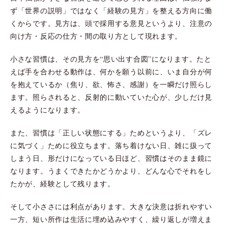
ず「世界の説明」ではなく「経験の見方」を整える方向に働
くからです。見方は、頭で採用する意見というより、注意の
向け方・反応の仕方・間の取り方として現れます。
小さな習慣は、その見方を“思い出す合図”になります。たと
えば手を合わせる動作は、何かを願う以前に、いま自分が何
を抱えているか（焦り、欲、怖さ、感謝）を一瞬だけ照らし
ます。照らされると、反射的に動いていた心が、少しだけ見
えるようになります。
また、習慣は「正しい状態にする」ためというより、「ズレ
に気づく」ために役立ちます。落ち着けない日、雑に扱って
しまう日、形だけになっている日ほど、習慣はそのまま鏡に
なります。うまくできたかどうかより、どんな心でそれをし
たかが、経験として残ります。
そして小ささには利点があります。大きな決意は折れやすい
一方、短い所作は生活に埋め込みやすく、繰り返しが増えま