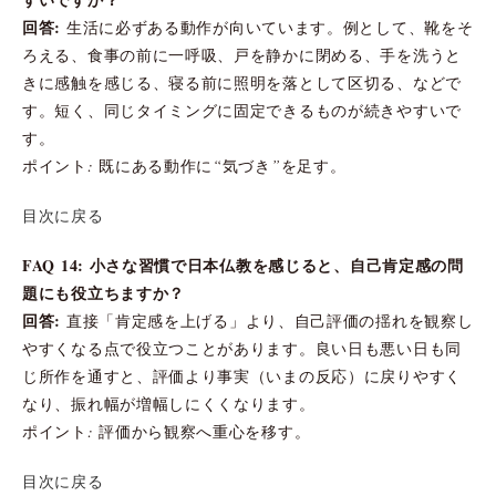
回答:
生活に必ずある動作が向いています。例として、靴をそ
ろえる、食事の前に一呼吸、戸を静かに閉める、手を洗うと
きに感触を感じる、寝る前に照明を落として区切る、などで
す。短く、同じタイミングに固定できるものが続きやすいで
す。
ポイント: 既にある動作に“気づき”を足す。
目次に戻る
FAQ 14: 小さな習慣で日本仏教を感じると、自己肯定感の問
題にも役立ちますか？
回答:
直接「肯定感を上げる」より、自己評価の揺れを観察し
やすくなる点で役立つことがあります。良い日も悪い日も同
じ所作を通すと、評価より事実（いまの反応）に戻りやすく
なり、振れ幅が増幅しにくくなります。
ポイント: 評価から観察へ重心を移す。
目次に戻る