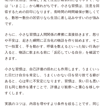
は「いまここ」から離れがちです。小さな習慣は、注意を回
収するための目印になります。長時間の時間確保が難しくて
も、数秒〜数分の区切りなら生活に差し込みやすいのが強み
です。
さらに、小さな習慣は人間関係の摩擦に直接効きます。怒り
や不安は、起きた瞬間に正当化の物語を作り始めます。そこ
で一拍置く、手を動かす、呼吸を数えるといった短い行為が
入ると、物語に飲まれる前に「反応している自分」を確認で
きます。
小さな習慣は、自己評価の揺れにも作用します。うまくいっ
た日だけ自分を肯定し、うまくいかない日を切り捨てる癖が
あると、心は常に不安定になります。習慣は、良い日も悪い
日も同じ動作を通すことで、評価より観察へと重心を移しや
すくします。
実践のコツは、内容を増やすより条件を絞ることです。同じ