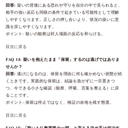
回答:
疑いの背後にある恐れや守りを自分の中で見られると、
相手の強い反応も同様の条件で起きている可能性として理解
しやすくなります。正しさの押し合いより、状況の扱いに意
識を戻しやすくなります。
ポイント: 疑いの観察は対人場面の反応を和らげる。
目次に戻る
FAQ 14: 疑いを抱えたまま「保留」するのは逃げではありま
せんか？
回答:
逃げになるのは、保留を理由に何も確かめない状態が続
くときです。実践的な保留は、結論を急がずに一旦置きつ
つ、今できる小さな確認（観察、呼吸、言葉を整える）に戻
ることです。
ポイント: 保留は停止ではなく、検証の余地を残す態度。
目次に戻る
FAQ 15: 「疑いも仏教実践の一部」と言える決め手は何です