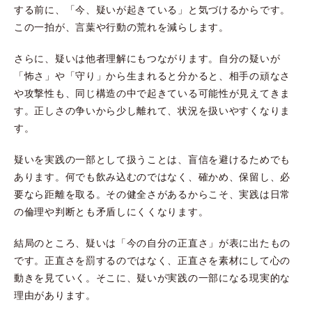
する前に、「今、疑いが起きている」と気づけるからです。
この一拍が、言葉や行動の荒れを減らします。
さらに、疑いは他者理解にもつながります。自分の疑いが
「怖さ」や「守り」から生まれると分かると、相手の頑なさ
や攻撃性も、同じ構造の中で起きている可能性が見えてきま
す。正しさの争いから少し離れて、状況を扱いやすくなりま
す。
疑いを実践の一部として扱うことは、盲信を避けるためでも
あります。何でも飲み込むのではなく、確かめ、保留し、必
要なら距離を取る。その健全さがあるからこそ、実践は日常
の倫理や判断とも矛盾しにくくなります。
結局のところ、疑いは「今の自分の正直さ」が表に出たもの
です。正直さを罰するのではなく、正直さを素材にして心の
動きを見ていく。そこに、疑いが実践の一部になる現実的な
理由があります。