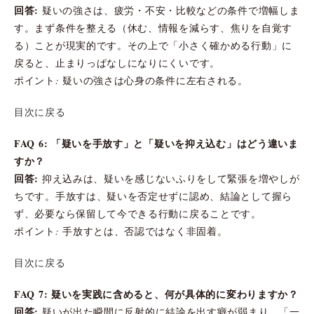
回答:
疑いの強さは、疲労・不安・比較などの条件で増幅しま
す。まず条件を整える（休む、情報を減らす、焦りを自覚す
る）ことが現実的です。その上で「小さく確かめる行動」に
戻ると、止まりっぱなしになりにくいです。
ポイント: 疑いの強さは心身の条件に左右される。
目次に戻る
FAQ 6: 「疑いを手放す」と「疑いを抑え込む」はどう違いま
すか？
回答:
抑え込みは、疑いを感じないふりをして緊張を増やしが
ちです。手放すは、疑いを否定せずに認め、結論として握ら
ず、必要なら保留して今できる行動に戻ることです。
ポイント: 手放すとは、否認ではなく非固着。
目次に戻る
FAQ 7: 疑いを実践に含めると、何が具体的に変わりますか？
回答:
疑いが出た瞬間に反射的に結論を出す癖が弱まり、「一