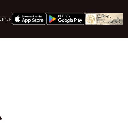
JP
/
EN
か