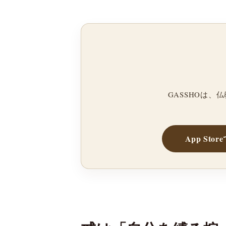
GASSHOは
App Sto