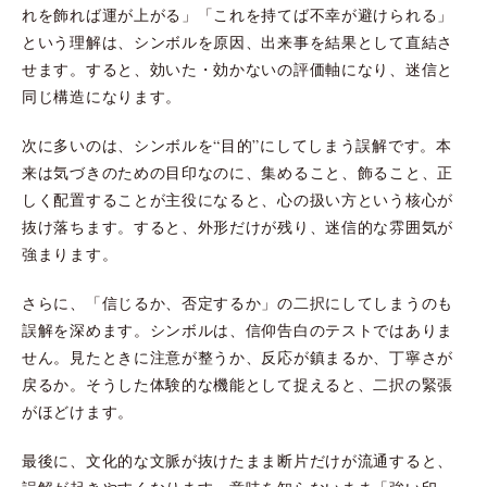
れを飾れば運が上がる」「これを持てば不幸が避けられる」
という理解は、シンボルを原因、出来事を結果として直結さ
せます。すると、効いた・効かないの評価軸になり、迷信と
同じ構造になります。
次に多いのは、シンボルを“目的”にしてしまう誤解です。本
来は気づきのための目印なのに、集めること、飾ること、正
しく配置することが主役になると、心の扱い方という核心が
抜け落ちます。すると、外形だけが残り、迷信的な雰囲気が
強まります。
さらに、「信じるか、否定するか」の二択にしてしまうのも
誤解を深めます。シンボルは、信仰告白のテストではありま
せん。見たときに注意が整うか、反応が鎮まるか、丁寧さが
戻るか。そうした体験的な機能として捉えると、二択の緊張
がほどけます。
最後に、文化的な文脈が抜けたまま断片だけが流通すると、