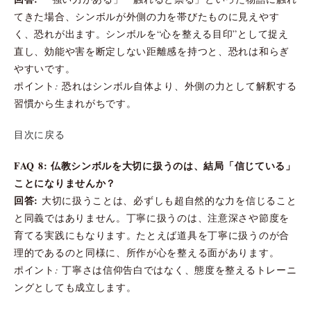
てきた場合、シンボルが外側の力を帯びたものに見えやす
く、恐れが出ます。シンボルを“心を整える目印”として捉え
直し、効能や害を断定しない距離感を持つと、恐れは和らぎ
やすいです。
ポイント: 恐れはシンボル自体より、外側の力として解釈する
習慣から生まれがちです。
目次に戻る
FAQ 8: 仏教シンボルを大切に扱うのは、結局「信じている」
ことになりませんか？
回答:
大切に扱うことは、必ずしも超自然的な力を信じること
と同義ではありません。丁寧に扱うのは、注意深さや節度を
育てる実践にもなります。たとえば道具を丁寧に扱うのが合
理的であるのと同様に、所作が心を整える面があります。
ポイント: 丁寧さは信仰告白ではなく、態度を整えるトレーニ
ングとしても成立します。