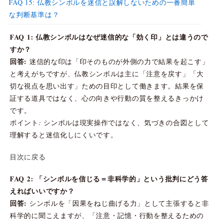
FAQ 15: 仏教シンボルを迷信と誤解しないための一番簡単
な判断基準は？
FAQ 1: 仏教シンボルはなぜ迷信的な「効く印」とは違うので
すか？
回答:
迷信的な印は「印そのものが外側の力で結果を起こす」
と考えがちですが、仏教シンボルは主に「注意を戻す」「大
切な視点を思い出す」ための目印として働きます。結果を保
証する道具ではなく、心の向きや行動の質を整えるきっかけ
です。
ポイント: シンボルは現実操作ではなく、気づきの合図として
理解すると迷信化しにくいです。
目次に戻る
FAQ 2: 「シンボルを信じる＝非科学的」という批判にどう答
えればいいですか？
回答:
シンボルを「因果をねじ曲げる力」として主張すると非
科学的に聞こえますが、「注意・記憶・行動を整えるための