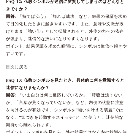
FAQ 12: 仏教シンボルが迷信に変質してしまうのはどんなと
きですか？
回答:
「持てば安心」「飾れば成功」など、結果の保証を求め
て目的化したときに起きやすいです。また、意味や文脈が抜
けたまま「強い印」として拡散されると、外側の力への依存
が強まり、迷信的な扱いになりやすくなります。
ポイント: 結果保証を求めた瞬間に、シンボルは迷信へ傾きや
すいです。
目次に戻る
FAQ 13: 仏教シンボルを見たとき、具体的に何を意識すると
迷信になりませんか？
回答:
「いま自分は何に反応しているか」「呼吸は浅くない
か」「言葉が荒くなっていないか」など、内側の状態に注意
を向けるのが有効です。シンボルを“願いを叶える装置”では
なく、“気づきを起動するスイッチ”として使うと、迷信的な
期待から離れられます。
ポイント: シンボルを見たら、外の結果ではなく内の状態へ注