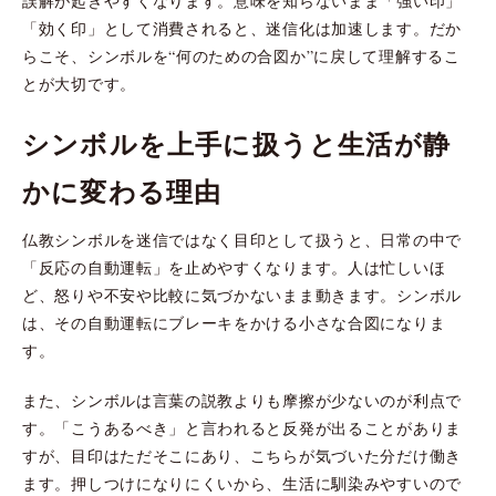
誤解が起きやすくなります。意味を知らないまま「強い印」
「効く印」として消費されると、迷信化は加速します。だか
らこそ、シンボルを“何のための合図か”に戻して理解するこ
とが大切です。
シンボルを上手に扱うと生活が静
かに変わる理由
仏教シンボルを迷信ではなく目印として扱うと、日常の中で
「反応の自動運転」を止めやすくなります。人は忙しいほ
ど、怒りや不安や比較に気づかないまま動きます。シンボル
は、その自動運転にブレーキをかける小さな合図になりま
す。
また、シンボルは言葉の説教よりも摩擦が少ないのが利点で
す。「こうあるべき」と言われると反発が出ることがありま
すが、目印はただそこにあり、こちらが気づいた分だけ働き
ます。押しつけになりにくいから、生活に馴染みやすいので