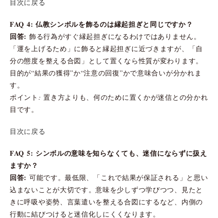
目次に戻る
FAQ 4: 仏教シンボルを飾るのは縁起担ぎと同じですか？
回答:
飾る行為がすぐ縁起担ぎになるわけではありません。
「運を上げるため」に飾ると縁起担ぎに近づきますが、「自
分の態度を整える合図」として置くなら性質が変わります。
目的が“結果の獲得”か“注意の回復”かで意味合いが分かれま
す。
ポイント: 置き方よりも、何のために置くかが迷信との分かれ
目です。
目次に戻る
FAQ 5: シンボルの意味を知らなくても、迷信にならずに扱え
ますか？
回答:
可能です。最低限、「これで結果が保証される」と思い
込まないことが大切です。意味を少しずつ学びつつ、見たと
きに呼吸や姿勢、言葉遣いを整える合図にするなど、内側の
行動に結びつけると迷信化しにくくなります。