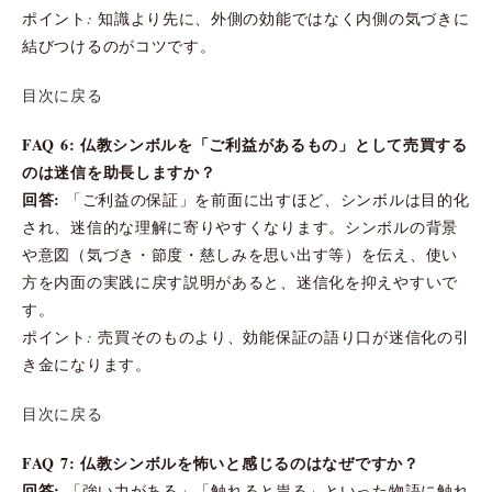
ポイント: 知識より先に、外側の効能ではなく内側の気づきに
結びつけるのがコツです。
目次に戻る
FAQ 6: 仏教シンボルを「ご利益があるもの」として売買する
のは迷信を助長しますか？
回答:
「ご利益の保証」を前面に出すほど、シンボルは目的化
され、迷信的な理解に寄りやすくなります。シンボルの背景
や意図（気づき・節度・慈しみを思い出す等）を伝え、使い
方を内面の実践に戻す説明があると、迷信化を抑えやすいで
す。
ポイント: 売買そのものより、効能保証の語り口が迷信化の引
き金になります。
目次に戻る
FAQ 7: 仏教シンボルを怖いと感じるのはなぜですか？
回答:
「強い力がある」「触れると祟る」といった物語に触れ