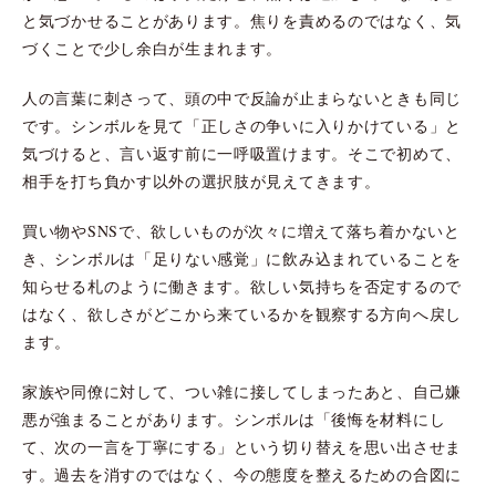
と気づかせることがあります。焦りを責めるのではなく、気
づくことで少し余白が生まれます。
人の言葉に刺さって、頭の中で反論が止まらないときも同じ
です。シンボルを見て「正しさの争いに入りかけている」と
気づけると、言い返す前に一呼吸置けます。そこで初めて、
相手を打ち負かす以外の選択肢が見えてきます。
買い物やSNSで、欲しいものが次々に増えて落ち着かないと
き、シンボルは「足りない感覚」に飲み込まれていることを
知らせる札のように働きます。欲しい気持ちを否定するので
はなく、欲しさがどこから来ているかを観察する方向へ戻し
ます。
家族や同僚に対して、つい雑に接してしまったあと、自己嫌
悪が強まることがあります。シンボルは「後悔を材料にし
て、次の一言を丁寧にする」という切り替えを思い出させま
す。過去を消すのではなく、今の態度を整えるための合図に