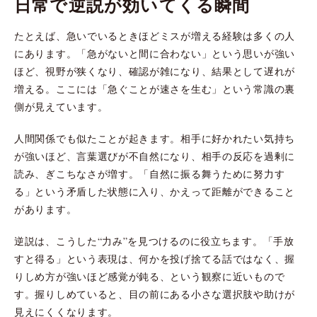
日常で逆説が効いてくる瞬間
たとえば、急いでいるときほどミスが増える経験は多くの人
にあります。「急がないと間に合わない」という思いが強い
ほど、視野が狭くなり、確認が雑になり、結果として遅れが
増える。ここには「急ぐことが速さを生む」という常識の裏
側が見えています。
人間関係でも似たことが起きます。相手に好かれたい気持ち
が強いほど、言葉選びが不自然になり、相手の反応を過剰に
読み、ぎこちなさが増す。「自然に振る舞うために努力す
る」という矛盾した状態に入り、かえって距離ができること
があります。
逆説は、こうした“力み”を見つけるのに役立ちます。「手放
すと得る」という表現は、何かを投げ捨てる話ではなく、握
りしめ方が強いほど感覚が鈍る、という観察に近いもので
す。握りしめていると、目の前にある小さな選択肢や助けが
見えにくくなります。