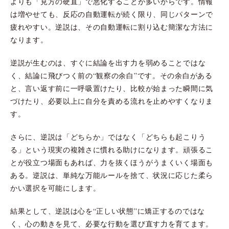
よりも「見方の硬直」で悪化することが多いからです。情報
は増やせても、反応の自動運転が続く限り、同じパターンで
疲れやすい。逆説は、その自動運転に割り込む簡潔な方法に
なります。
逆説が生むのは、すぐに結論を出す力を弱めることではな
く、結論に飛びつく前の“観察の余白”です。その余白がある
と、言い返す前に一呼吸置けたり、比較が始まった瞬間に気
づけたり、必要以上に自分を責める流れを止めやすくなりま
す。
さらに、逆説は「どちらか」ではなく「どちらも起こりう
る」という現実の複雑さに慣れる助けになります。頑張るこ
とが役立つ場面もあれば、力を抜くほうがうまくいく場面も
ある。逆説は、単純な万能ルールを捨て、状況に応じた柔ら
かい選択を可能にします。
結果として、逆説は心を“正しい状態”に矯正するのではな
く、心の動きを見て、必要な行動を選び直す力を育てます。