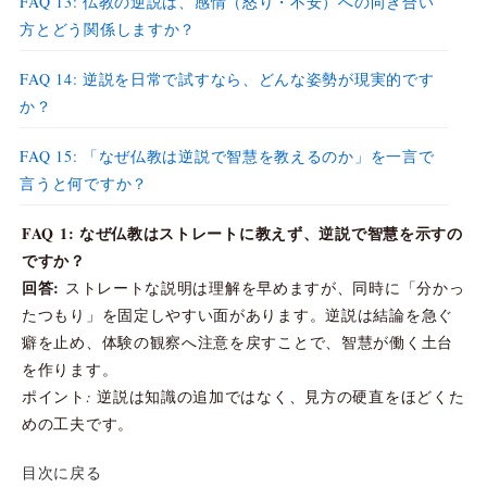
FAQ 13: 仏教の逆説は、感情（怒り・不安）への向き合い
方とどう関係しますか？
FAQ 14: 逆説を日常で試すなら、どんな姿勢が現実的です
か？
FAQ 15: 「なぜ仏教は逆説で智慧を教えるのか」を一言で
言うと何ですか？
FAQ 1: なぜ仏教はストレートに教えず、逆説で智慧を示すの
ですか？
回答:
ストレートな説明は理解を早めますが、同時に「分かっ
たつもり」を固定しやすい面があります。逆説は結論を急ぐ
癖を止め、体験の観察へ注意を戻すことで、智慧が働く土台
を作ります。
ポイント: 逆説は知識の追加ではなく、見方の硬直をほどくた
めの工夫です。
目次に戻る