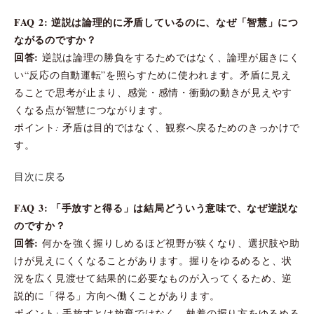
FAQ 2: 逆説は論理的に矛盾しているのに、なぜ「智慧」につ
ながるのですか？
回答:
逆説は論理の勝負をするためではなく、論理が届きにく
い“反応の自動運転”を照らすために使われます。矛盾に見え
ることで思考が止まり、感覚・感情・衝動の動きが見えやす
くなる点が智慧につながります。
ポイント: 矛盾は目的ではなく、観察へ戻るためのきっかけで
す。
目次に戻る
FAQ 3: 「手放すと得る」は結局どういう意味で、なぜ逆説な
のですか？
回答:
何かを強く握りしめるほど視野が狭くなり、選択肢や助
けが見えにくくなることがあります。握りをゆるめると、状
況を広く見渡せて結果的に必要なものが入ってくるため、逆
説的に「得る」方向へ働くことがあります。
ポイント: 手放すとは放棄ではなく、執着の握り方をゆるめる