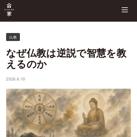
仏教
なぜ仏教は逆説で智慧を教
えるのか
2026.6.10