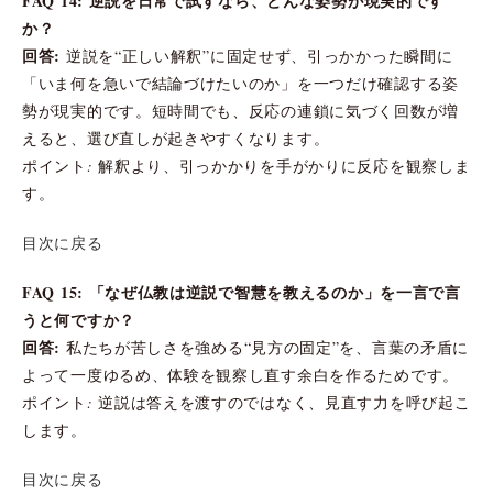
FAQ 14: 逆説を日常で試すなら、どんな姿勢が現実的です
か？
回答:
逆説を“正しい解釈”に固定せず、引っかかった瞬間に
「いま何を急いで結論づけたいのか」を一つだけ確認する姿
勢が現実的です。短時間でも、反応の連鎖に気づく回数が増
えると、選び直しが起きやすくなります。
ポイント: 解釈より、引っかかりを手がかりに反応を観察しま
す。
目次に戻る
FAQ 15: 「なぜ仏教は逆説で智慧を教えるのか」を一言で言
うと何ですか？
回答:
私たちが苦しさを強める“見方の固定”を、言葉の矛盾に
よって一度ゆるめ、体験を観察し直す余白を作るためです。
ポイント: 逆説は答えを渡すのではなく、見直す力を呼び起こ
します。
目次に戻る