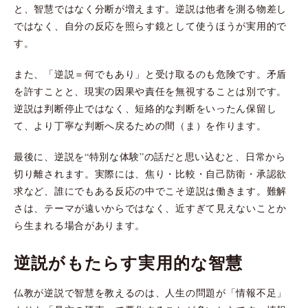
と、智慧ではなく分断が増えます。逆説は他者を測る物差し
ではなく、自分の反応を照らす鏡として使うほうが実用的で
す。
また、「逆説＝何でもあり」と受け取るのも危険です。矛盾
を許すことと、現実の因果や責任を無視することは別です。
逆説は判断停止ではなく、短絡的な判断をいったん保留し
て、より丁寧な判断へ戻るための間（ま）を作ります。
最後に、逆説を“特別な体験”の話だと思い込むと、日常から
切り離されます。実際には、焦り・比較・自己防衛・承認欲
求など、誰にでもある反応の中でこそ逆説は働きます。難解
さは、テーマが遠いからではなく、近すぎて見えないことか
ら生まれる場合があります。
逆説がもたらす実用的な智慧
仏教が逆説で智慧を教えるのは、人生の問題が「情報不足」