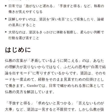
日常では「急がないと遅れる」「手放すと得る」など、執着の
働きが見えやすくなる
誤解しやすいのは、逆説を“深い名言”として収集したり、論破
の道具にすること
大切なのは、逆説をきっかけに体験を観察し、柔らかい判断で
行動を選び直すこと
はじめに
仏教の言葉が「矛盾しているように聞こえる」のは、あなた
の理解力が足りないからではなく、ふだんの思考が“白黒で結
論を出すモード”に寄りすぎているからです。逆説は、そのモ
ードを一度止めて、経験をそのまま見直すための仕掛けとし
て働きます。Gasshoでは、日常で確かめられる形に落として
仏教の見方を解説しています。
「手放すと得る」「求めないと見つかる」「言えないものが
大事」など、逆説は一見すると不親切です。しかし仏教が扱