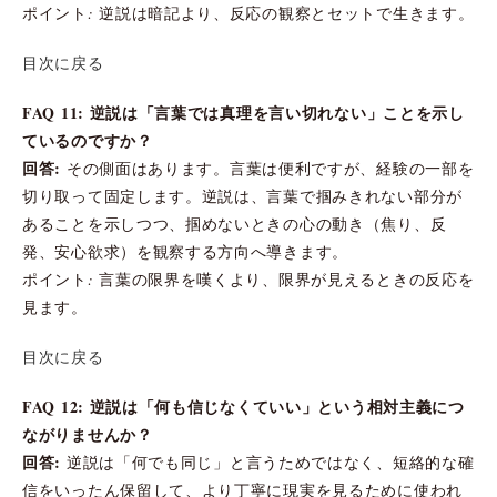
ポイント: 逆説は暗記より、反応の観察とセットで生きます。
目次に戻る
FAQ 11: 逆説は「言葉では真理を言い切れない」ことを示し
ているのですか？
回答:
その側面はあります。言葉は便利ですが、経験の一部を
切り取って固定します。逆説は、言葉で掴みきれない部分が
あることを示しつつ、掴めないときの心の動き（焦り、反
発、安心欲求）を観察する方向へ導きます。
ポイント: 言葉の限界を嘆くより、限界が見えるときの反応を
見ます。
目次に戻る
FAQ 12: 逆説は「何も信じなくていい」という相対主義につ
ながりませんか？
回答:
逆説は「何でも同じ」と言うためではなく、短絡的な確
信をいったん保留して、より丁寧に現実を見るために使われ