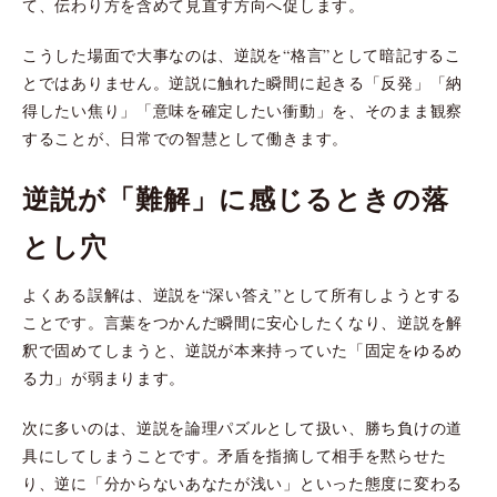
て、伝わり方を含めて見直す方向へ促します。
こうした場面で大事なのは、逆説を“格言”として暗記するこ
とではありません。逆説に触れた瞬間に起きる「反発」「納
得したい焦り」「意味を確定したい衝動」を、そのまま観察
することが、日常での智慧として働きます。
逆説が「難解」に感じるときの落
とし穴
よくある誤解は、逆説を“深い答え”として所有しようとする
ことです。言葉をつかんだ瞬間に安心したくなり、逆説を解
釈で固めてしまうと、逆説が本来持っていた「固定をゆるめ
る力」が弱まります。
次に多いのは、逆説を論理パズルとして扱い、勝ち負けの道
具にしてしまうことです。矛盾を指摘して相手を黙らせた
り、逆に「分からないあなたが浅い」といった態度に変わる