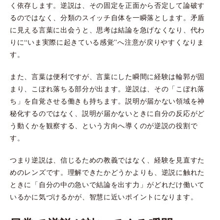
く依存します。逆説は、その固定を正面から否定して論破す
るのではなく、分類のスイッチ自体を一瞬落とします。矛盾
に見える言葉に出会うと、思考は結論を急げなくなり、代わ
りに“いま実際に起きている感覚”へ注意が戻りやすくなりま
す。
また、言葉は便利ですが、言葉にした瞬間に経験は輪郭が固
まり、こぼれ落ちる部分が出ます。逆説は、その「こぼれ落
ち」を自覚させる働きも持ちます。説明が届かない領域を神
秘化するのではなく、説明が届かないときに自分の反応がど
う動くかを観察する、という方向へ導くのが逆説の役割で
す。
つまり逆説は、信じるための教義ではなく、経験を見直すた
めのレンズです。理解できたかどうかよりも、逆説に触れた
ときに「自分の中の急いで結論を出す力」がどれだけ働いて
いるかに気づけるかが、智慧に近いポイントになります。