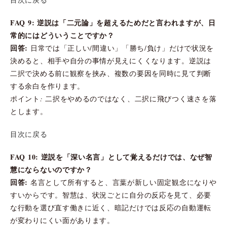
FAQ 9: 逆説は「二元論」を超えるためだと言われますが、日
常的にはどういうことですか？
回答:
日常では「正しい/間違い」「勝ち/負け」だけで状況を
決めると、相手や自分の事情が見えにくくなります。逆説は
二択で決める前に観察を挟み、複数の要因を同時に見て判断
する余白を作ります。
ポイント: 二択をやめるのではなく、二択に飛びつく速さを落
とします。
目次に戻る
FAQ 10: 逆説を「深い名言」として覚えるだけでは、なぜ智
慧にならないのですか？
回答:
名言として所有すると、言葉が新しい固定観念になりや
すいからです。智慧は、状況ごとに自分の反応を見て、必要
な行動を選び直す働きに近く、暗記だけでは反応の自動運転
が変わりにくい面があります。