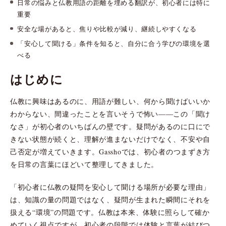
日常の悩みと仏教用語の距離を埋める翻訳が、初心者には特に
重要
安全な場があると、焦りや比較が減り、継続しやすくなる
「安心して聞ける」条件を知ると、自分に合う学びの環境を選
べる
はじめに
仏教に興味はあるのに、用語が難しい、何から聞けばいいか
わからない、間違ったことを言いそうで怖い――この「聞け
なさ」が初心者のいちばんの壁です。疑問があるのに口にで
きない状態が続くと、理解が進まないだけでなく、不安や自
己否定が増えていきます。Gasshoでは、初心者のつまずき方
を日常の言葉にほどいて整理してきました。
「初心者に仏教の疑問を安心して聞ける場所が必要な理由」
は、知識の量の問題ではなく、疑問が生まれた瞬間にそれを
扱える“環境”の問題です。仏教は本来、体験に照らして確か
めていく視点ですが、初心者の段階では体験と言葉が結びつ