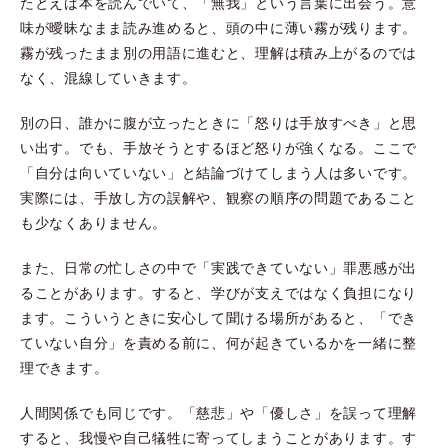
たとえば本を読んでいて、「無我」という言葉に出会う。意
味が曖昧なまま読み進めると、頭の中に薄い霧が残ります。
霧が残ったまま別の用語に進むと、理解は積み上がるのでは
なく、混線していきます。
別の日、誰かに腹が立ったときに「怒りは手放すべき」と思
い出す。でも、手放そうとするほど怒りが強くなる。ここで
「自分は向いていない」と結論づけてしまう人は多いです。
実際には、手放し方の誤解や、観察の順序の問題であること
も少なくありません。
また、日常の忙しさの中で「実践できていない」罪悪感が出
ることがあります。すると、学びが支えではなく負担になり
ます。こういうときに安心して聞ける場所があると、「でき
ていない自分」を責める前に、何が起きているかを一緒に整
理できます。
人間関係でも同じです。「慈悲」や「優しさ」を誤って理解
すると、我慢や自己犠牲に寄ってしまうことがあります。す