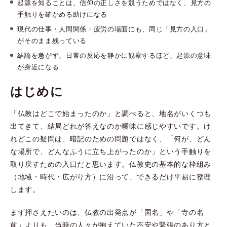
起源を知ることは、信仰の正しさを競うためではなく、見方の
手触りを確かめる助けになる
現代の仕事・人間関係・疲労の場面にも、同じ「見方の入口」
がそのまま残っている
結論を急がず、日常の反応を静かに観察するほど、起源の意味
が身近になる
はじめに
「仏教はどこで始まったのか」と調べると、地名がいくつも
出てきて、結局どれが答えなのか曖昧に感じやすいです。け
れどこの疑問は、暗記のための問題ではなく、「何が、どん
な場所で、どんなふうに立ち上がったのか」という手触りを
取り戻すための入口だと思います。仏教史の基本的な枠組み
（地域・時代・広がり方）に沿って、できるだけ平易に整理
します。
まず押さえたいのは、仏教の出発点が「国名」や「寺の名
前」よりも、当時の人々が抱えていた不安や緊張のあり方と