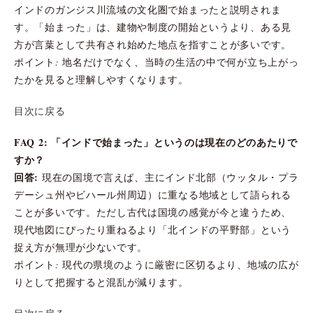
インドのガンジス川流域の文化圏で始まったと説明されま
す。「始まった」は、建物や制度の開始というより、ある見
方が言葉として共有され始めた地点を指すことが多いです。
ポイント: 地名だけでなく、当時の生活の中で何が立ち上がっ
たかを見ると理解しやすくなります。
目次に戻る
FAQ 2: 「インドで始まった」というのは現在のどのあたりで
すか？
回答:
現在の国境で言えば、主にインド北部（ウッタル・プラ
デーシュ州やビハール州周辺）に重なる地域として語られる
ことが多いです。ただし古代は国境の感覚が今と違うため、
現代地図にぴったり重ねるより「北インドの平野部」という
捉え方が無理が少ないです。
ポイント: 現代の県境のように厳密に区切るより、地域の広が
りとして把握すると混乱が減ります。