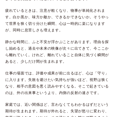
疲れているときは、注意が粗くなり、物事が単純化されま
す。白か黒か、味方か敵か、できるかできないか。そうやっ
て世界を狭く切り分けた瞬間、心は一時的に楽になります
が、同時に息苦しさも増えます。
静かな時間に、ふと不安が浮かぶことがあります。理由を探
し始めると、過去や未来の映像が次々に出てきて、今ここか
ら離れていく。けれど、離れていること自体に気づく瞬間が
あると、少しだけ間が生まれます。
仕事の場面では、評価や成果が前に出るほど、心は「守り」
に入ります。失敗を避けたい気持ちが強いほど、視野は狭く
なり、相手の意図を悪く読みやすくなる。そこで起きている
のは、外の出来事というより、内側の反射の速さです。
家庭では、近い関係ほど、言わなくてもわかるはずだという
期待が生まれます。期待が外れると、失望が怒りに変わり、