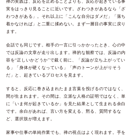
禅の実践は、反応を止めることよりも、反応が起きている事
実をはっきり見ることに近いです。ざわつきがあるなら「ざ
わつきがある」。それ以上に「こんな自分はダメだ」「落ち
着かなければ」と二重に揉めない。まず一層目の事実に戻り
ます。
会話でも同じです。相手の一言に引っかかったとき、心の中
では反論の文章が走り出します。禅的な観察では、反論の内
容を“正しいかどうか”で裁く前に、「反論が立ち上がってい
る」「身体が硬くなっている」「声のトーンが上がりそう
だ」と、起きているプロセスを見ます。
すると、反応に巻き込まれたまま言葉を投げるのではなく、
間が生まれます。その間は、立派な人格の証明ではなく、単
に「いま何が起きているか」を見た結果として生まれる余白
です。余白があれば、言い方を変える、黙る、質問するな
ど、選択肢が増えます。
家事や仕事の単純作業でも、禅の視点はよく現れます。手を