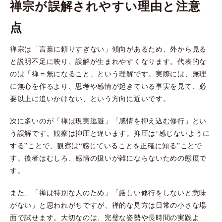
禅宗が誤解されやすい理由と注意
点
禅宗は「言葉に頼りすぎない」傾向があるため、外から見る
と説明不足に映り、誤解が生まれやすくなります。代表的な
のは「禅＝無になること」という理解です。実際には、無理
に無心を作るより、思考や感情が起きている事実を見て、必
要以上に追いかけない、という方向に近いです。
次に多いのが「禅は現実逃避」「感情を抑え込む修行」とい
う誤解です。観察は抑圧と違います。抑圧は“感じないように
する”ことで、観察は“感じていることを正確に知る”ことで
す。後者はむしろ、感情の扱いが雑にならないための態度で
す。
また、「禅は特別な人のため」「厳しい修行をしないと意味
がない」と思われがちですが、禅的な見方は日常の小さな場
面で試せます。大切なのは、完璧な姿勢や長時間の実践よ