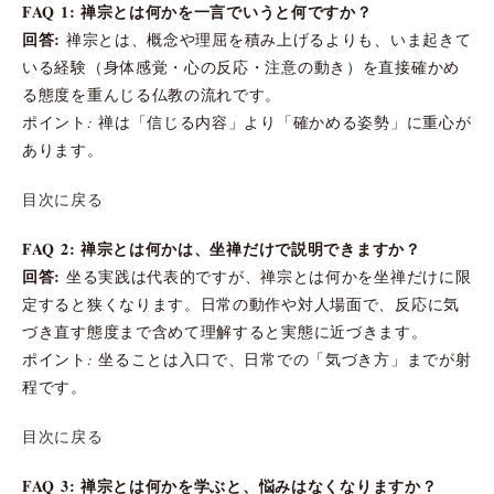
FAQ 1: 禅宗とは何かを一言でいうと何ですか？
回答:
禅宗とは、概念や理屈を積み上げるよりも、いま起きて
いる経験（身体感覚・心の反応・注意の動き）を直接確かめ
る態度を重んじる仏教の流れです。
ポイント: 禅は「信じる内容」より「確かめる姿勢」に重心が
あります。
目次に戻る
FAQ 2: 禅宗とは何かは、坐禅だけで説明できますか？
回答:
坐る実践は代表的ですが、禅宗とは何かを坐禅だけに限
定すると狭くなります。日常の動作や対人場面で、反応に気
づき直す態度まで含めて理解すると実態に近づきます。
ポイント: 坐ることは入口で、日常での「気づき方」までが射
程です。
目次に戻る
FAQ 3: 禅宗とは何かを学ぶと、悩みはなくなりますか？