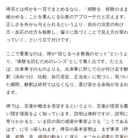
禅宗とは何かを一言でまとめるなら、「経験を、経験のまま
確かめる」ことを重んじる仏教のアプローチだと言えます。
正しさを外から与えられるというより、自分の注意の向け
方・反応の仕方を観察し、偏りに気づくことで見え方が変わ
っていく、という立て付けです。
ここで重要なのは、禅が“信じるべき教義のセット”というよ
り、“体験を読むためのレンズ”として働く点です。たとえ
ば、出来事そのものよりも、出来事に対して心が付け足す解
釈（決めつけ、比較、自己否定、正当化）に気づく。気づい
た瞬間、解釈は絶対ではなくなり、選び直せる余地が生まれ
ます。
禅では、言葉や概念を否定するというより、言葉が現実を覆
い隠す場面をよく知っています。説明は便利ですが、説明に
寄りかかると、いま目の前の感覚や事実よりも「こうである
はず」に引っ張られます。禅宗の基本姿勢は、まず事実（呼
吸、姿勢、音、感情の動き）に戻り、そこから必要な言葉だ