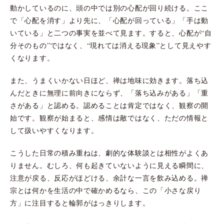
動かしているのに、頭の中では別の心配が回り続ける。ここ
で「心配を消す」より先に、「心配が回っている」「手は動
いている」と二つの事実を並べて見ます。すると、心配が“自
分そのもの”ではなく、“現れては消える現象”として見えやす
くなります。
また、うまくいかない日ほど、禅は地味に効きます。落ち込
んだときに無理に前向きにならず、「落ち込みがある」「重
さがある」と認める。認めることは肯定ではなく、観察の開
始です。観察が始まると、感情は敵ではなく、ただの情報と
して扱いやすくなります。
こうした日常の積み重ねは、劇的な体験談とは相性がよくあ
りません。むしろ、何も起きていないように見える瞬間に、
注意が戻る、反応がほどける、余計な一言を飲み込める。禅
宗とは何かを生活の中で確かめるなら、この「小さな戻り
方」に注目すると輪郭がはっきりします。