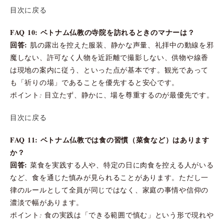
目次に戻る
FAQ 10: ベトナム仏教の寺院を訪れるときのマナーは？
回答:
肌の露出を控えた服装、静かな声量、礼拝中の動線を邪
魔しない、許可なく人物を近距離で撮影しない、供物や線香
は現地の案内に従う、といった点が基本です。観光であって
も「祈りの場」であることを優先すると安心です。
ポイント: 目立たず、静かに、場を尊重するのが最優先です。
目次に戻る
FAQ 11: ベトナム仏教では食の習慣（菜食など）はあります
か？
回答:
菜食を実践する人や、特定の日に肉食を控える人がいる
など、食を通じた慎みが見られることがあります。ただし一
律のルールとして全員が同じではなく、家庭の事情や信仰の
濃淡で幅があります。
ポイント: 食の実践は「できる範囲で慎む」という形で現れや