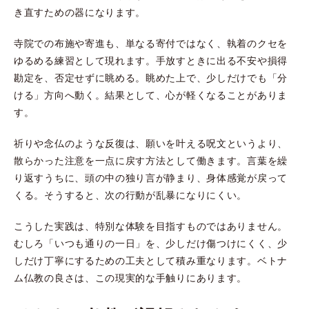
き直すための器になります。
寺院での布施や寄進も、単なる寄付ではなく、執着のクセを
ゆるめる練習として現れます。手放すときに出る不安や損得
勘定を、否定せずに眺める。眺めた上で、少しだけでも「分
ける」方向へ動く。結果として、心が軽くなることがありま
す。
祈りや念仏のような反復は、願いを叶える呪文というより、
散らかった注意を一点に戻す方法として働きます。言葉を繰
り返すうちに、頭の中の独り言が静まり、身体感覚が戻って
くる。そうすると、次の行動が乱暴になりにくい。
こうした実践は、特別な体験を目指すものではありません。
むしろ「いつも通りの一日」を、少しだけ傷つけにくく、少
しだけ丁寧にするための工夫として積み重なります。ベトナ
ム仏教の良さは、この現実的な手触りにあります。