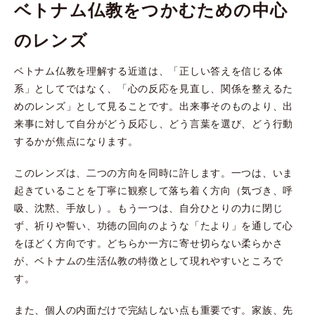
ベトナム仏教をつかむための中心
のレンズ
ベトナム仏教を理解する近道は、「正しい答えを信じる体
系」としてではなく、「心の反応を見直し、関係を整えるた
めのレンズ」として見ることです。出来事そのものより、出
来事に対して自分がどう反応し、どう言葉を選び、どう行動
するかが焦点になります。
このレンズは、二つの方向を同時に許します。一つは、いま
起きていることを丁寧に観察して落ち着く方向（気づき、呼
吸、沈黙、手放し）。もう一つは、自分ひとりの力に閉じ
ず、祈りや誓い、功徳の回向のような「たより」を通して心
をほどく方向です。どちらか一方に寄せ切らない柔らかさ
が、ベトナムの生活仏教の特徴として現れやすいところで
す。
また、個人の内面だけで完結しない点も重要です。家族、先