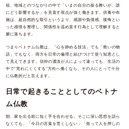
祖、地域とのつながりの中で「いまの自分の振る舞いが、誰
にどう影響するか」を見直す視点が強く働きます。供養や布
施は、超自然的な取引というより、感謝や負債感、後悔とい
った感情を整理し、関係性を温め直す行為として理解すると
腑に落ちます。
つまりベトナム仏教は、「心を静める技法」でも「救いの物
語」でもなく、両方を日常の倫理と結びつけて使う知恵とし
て見えてきます。信仰の濃淡が人によって違っても、生活の
中で“荒れにくくする”方向へ働くなら、その人にとって十分
に仏教的だと言えます。
日常で起きることとしてのベトナ
ム仏教
朝、家を出る前に短く手を合わせる。そこに深い思想を語ら
なくても、「今日の言葉を荒くしない」「焦って人を押しの