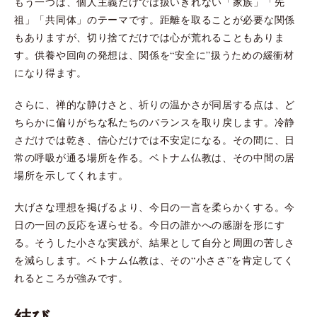
もう一つは、個人主義だけでは扱いきれない「家族」「先
祖」「共同体」のテーマです。距離を取ることが必要な関係
もありますが、切り捨てだけでは心が荒れることもありま
す。供養や回向の発想は、関係を“安全に”扱うための緩衝材
になり得ます。
さらに、禅的な静けさと、祈りの温かさが同居する点は、ど
ちらかに偏りがちな私たちのバランスを取り戻します。冷静
さだけでは乾き、信心だけでは不安定になる。その間に、日
常の呼吸が通る場所を作る。ベトナム仏教は、その中間の居
場所を示してくれます。
大げさな理想を掲げるより、今日の一言を柔らかくする。今
日の一回の反応を遅らせる。今日の誰かへの感謝を形にす
る。そうした小さな実践が、結果として自分と周囲の苦しさ
を減らします。ベトナム仏教は、その“小ささ”を肯定してく
れるところが強みです。
結び