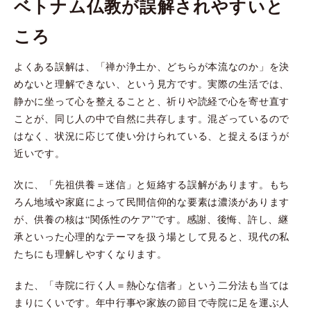
ベトナム仏教が誤解されやすいと
ころ
よくある誤解は、「禅か浄土か、どちらが本流なのか」を決
めないと理解できない、という見方です。実際の生活では、
静かに坐って心を整えることと、祈りや読経で心を寄せ直す
ことが、同じ人の中で自然に共存します。混ざっているので
はなく、状況に応じて使い分けられている、と捉えるほうが
近いです。
次に、「先祖供養＝迷信」と短絡する誤解があります。もち
ろん地域や家庭によって民間信仰的な要素は濃淡があります
が、供養の核は“関係性のケア”です。感謝、後悔、許し、継
承といった心理的なテーマを扱う場として見ると、現代の私
たちにも理解しやすくなります。
また、「寺院に行く人＝熱心な信者」という二分法も当ては
まりにくいです。年中行事や家族の節目で寺院に足を運ぶ人