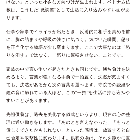
けない」といった小さな方向づけが生まれます。ベトナム仏
教は、こうした“微調整”として生活に入り込みやすい面があ
ります。
仕事や家事でイライラが出たとき、反射的に相手を責める前
に、胸の詰まりや呼吸の浅さに気づく。気づいた瞬間、怒り
を正当化する物語が少し弱まります。ここで大事なのは「怒
りを消す」ではなく、「怒りに運転させない」ことです。
家族の中で言い争いが起きたときも同じです。勝ち負けを決
めるより、言葉が強くなる手前で一拍置く。沈黙が気まずく
ても、沈黙があるから次の言葉を選べます。寺院での読経や
鐘の音に触れている人ほど、この“一拍”を生活に持ち込みや
すいことがあります。
先祖供養は、過去を美化する儀式というより、現在の心の整
理に近い働きをします。「あのとき言えなかった」「もっと
優しくできたかもしれない」といった感情は、放置すると自
己否定や攻撃性に変わります。供養の場は、それを静かに置