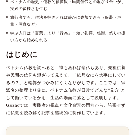
ベトナムの歴史・儒教的価値観・民間信仰との混ざり合いが、
実践の多様さを生む
旅行者でも、作法を押さえれば静かに参加できる（服装・声
量・写真など）
学ぶ入口は「言葉」より「行為」：短い礼拝、感謝、怒りの扱
い方から始められる
はじめに
ベトナム仏教を調べると、禅もあれば念仏もあり、先祖供養
や民間の信仰も混ざって見えて、「結局なにを大事にしてい
るの？」と輪郭がつかみにくくなりがちです。ここでは、宗
派名の整理より先に、ベトナム仏教が日常でどんな“見方”と
して働いているかを、生活の場面に落として説明します。
Gasshoでは、実践者の視点と文化背景の両方から、誇張せず
に仏教を読み解く記事を継続的に制作しています。