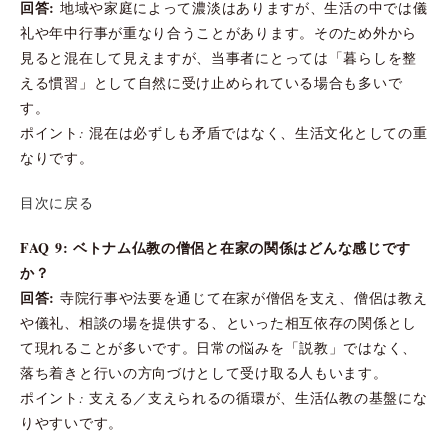
回答:
地域や家庭によって濃淡はありますが、生活の中では儀
礼や年中行事が重なり合うことがあります。そのため外から
見ると混在して見えますが、当事者にとっては「暮らしを整
える慣習」として自然に受け止められている場合も多いで
す。
ポイント: 混在は必ずしも矛盾ではなく、生活文化としての重
なりです。
目次に戻る
FAQ 9: ベトナム仏教の僧侶と在家の関係はどんな感じです
か？
回答:
寺院行事や法要を通じて在家が僧侶を支え、僧侶は教え
や儀礼、相談の場を提供する、といった相互依存の関係とし
て現れることが多いです。日常の悩みを「説教」ではなく、
落ち着きと行いの方向づけとして受け取る人もいます。
ポイント: 支える／支えられるの循環が、生活仏教の基盤にな
りやすいです。