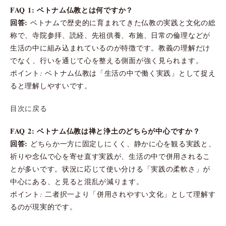
FAQ 1: ベトナム仏教とは何ですか？
回答:
ベトナムで歴史的に育まれてきた仏教の実践と文化の総
称で、寺院参拝、読経、先祖供養、布施、日常の倫理などが
生活の中に組み込まれているのが特徴です。教義の理解だけ
でなく、行いを通じて心を整える側面が強く見られます。
ポイント: ベトナム仏教は「生活の中で働く実践」として捉え
ると理解しやすいです。
目次に戻る
FAQ 2: ベトナム仏教は禅と浄土のどちらが中心ですか？
回答:
どちらか一方に固定しにくく、静かに心を観る実践と、
祈りや念仏で心を寄せ直す実践が、生活の中で併用されるこ
とが多いです。状況に応じて使い分ける「実践の柔軟さ」が
中心にある、と見ると混乱が減ります。
ポイント: 二者択一より「併用されやすい文化」として理解す
るのが現実的です。