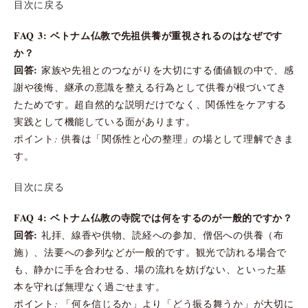
目次に戻る
FAQ 3: ベトナム仏教で先祖供養が重視されるのはなぜです
か？
回答:
家族や先祖とのつながりを大切にする価値観の中で、感
謝や後悔、継承の意識を整える行為として供養が根づいてき
たためです。超自然的な説明だけでなく、関係性をケアする
実践として機能している面があります。
ポイント: 供養は「関係性と心の整理」の場として理解できま
す。
目次に戻る
FAQ 4: ベトナム仏教の寺院では何をするのが一般的ですか？
回答:
礼拝、線香や供物、読経への参加、僧侶への供養（布
施）、法要への参列などが一般的です。観光で訪れる場合で
も、静かに手を合わせる、場の流れを妨げない、といった基
本を守れば無理なく過ごせます。
ポイント: 「何を信じるか」より「どう振る舞うか」が大切に