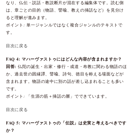
なり、仏伝・説話・教説断片が混在する編集体です。読む側
は、章ごとの目的（物語、譬喩、教えの挿話など）を見分け
ると理解が進みます。
ポイント: 単一ジャンルではなく複合ジャンルのテキストで
す。
目次に戻る
FAQ 4: マハーヴァストゥにはどんな内容が含まれますか？
回答:
仏陀の誕生・出家・修行・成道・布教に関わる物語のほ
か、過去世の因縁譚、譬喩、詩句、徳目を称える場面などが
含まれます。物語の途中に別の話が差し込まれることも多い
です。
ポイント: 「生涯の筋＋挿話の層」でできています。
目次に戻る
FAQ 5: マハーヴァストゥの「伝説」は史実と考えるべきです
か？