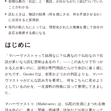
初期仏教の「伝記」と「教説」が分かちがたく結びついていた
ことがわかる
読むときは、物語の効果（何を感じさせ、何を手放させるか）
に注目すると実用的
現代の私たちにとっては、理想化された人物像を通して自分の
反応を観察する鏡になる
はじめに
「マハーヴァストゥって結局なに？仏典なの？仏伝なの？伝
説が多いなら読む意味はあるの？」——このあたりで引っか
かる人が多いのに、説明が専門用語だらけで余計に遠く感じ
がちです。Gasshoでは、史実かどうかの判定よりも、マハー
ヴァストゥがどんな読み方を要求し、何をこちらに見せよう
としているのかを、一次資料の性格に沿って整理してきまし
た。
マハーヴァストゥ（Mahāvastu）は、仏陀の生涯にまつわる物
語を中心に、教え・譬喩・因縁譚・詩句などが折り重なって