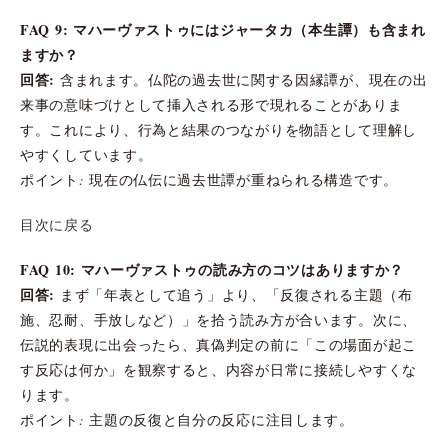
FAQ 9: マハーヴァストゥにはジャータカ（本生譚）も含まれ
ますか？
回答:
含まれます。仏陀の過去世に関する因縁譚が、現在の出
来事の意味づけとして挿入される形で現れることがありま
す。これにより、行為と結果のつながりを物語として理解し
やすくしています。
ポイント: 現在の仏伝に過去世譚が重ねられる構造です。
目次に戻る
FAQ 10: マハーヴァストゥの読み方のコツはありますか？
回答:
まず「年表として追う」より、「反復される主題（布
施、忍耐、手放しなど）」を拾う読み方が合います。次に、
伝説的表現に出会ったら、真偽判定の前に「この場面が起こ
す反応は何か」を観察すると、内容が日常に接続しやすくな
ります。
ポイント: 主題の反復と自分の反応に注目します。