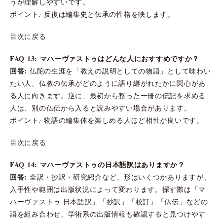
うが理解しやすいです。
ポイント: 反復は編集史と伝承の性格を映します。
目次に戻る
FAQ 13: マハーヴァストゥはどんな人におすすめですか？
回答:
仏陀の生涯を「教えの説明としての物語」として味わい
たい人、仏教の伝承がどのように語り継がれたかに関心があ
る人に向きます。逆に、最初から整った一冊の伝記を求める
人は、別の仏伝から入ると読みやすい場合があります。
ポイント: 物語の編集体を楽しめる人ほど相性が良いです。
目次に戻る
FAQ 14: マハーヴァストゥの日本語訳はありますか？
回答:
全訳・抄訳・研究紹介など、形はいくつかありますが、
入手性や範囲は出版状況によって変わります。探す際は「マ
ハーヴァストゥ 日本語訳」「抄訳」「校訂」「仏伝」などの
語を組み合わせ、学術系の出版情報も確認すると見つけやす