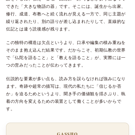
できた「大きな物語の器」です。そこには、誕生から出家、
修行、成道、布教へと続く流れが見える一方で、同じ主題が
繰り返されたり、別の語りが差し込まれたりして、直線的な
伝記とは違う読後感が残ります。
この独特の構造は欠点というより、口承や編集の積み重ねを
そのまま抱え込んだ結果です。だからこそ、初期仏教の世界
で「仏陀を語ること」と「教えを語ること」が、実際には一
つの営みだったことが伝わってきます。
伝説的な要素が多い点も、読み方を誤らなければ強みになり
ます。奇跡や超常の描写は、現代の私たちに「信じるか否
か」を迫るためというより、聞き手の価値観を揺さぶり、執
着の方向を変えるための装置として働くことが多いからで
す。
GASSHO