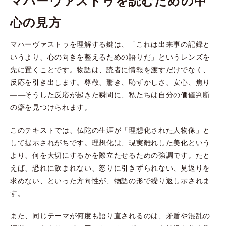
マハーヴァストゥを読むための中
心の見方
マハーヴァストゥを理解する鍵は、「これは出来事の記録と
いうより、心の向きを整えるための語りだ」というレンズを
先に置くことです。物語は、読者に情報を渡すだけでなく、
反応を引き出します。尊敬、驚き、恥ずかしさ、安心、焦り
——そうした反応が起きた瞬間に、私たちは自分の価値判断
の癖を見つけられます。
このテキストでは、仏陀の生涯が「理想化された人物像」と
して提示されがちです。理想化は、現実離れした美化という
より、何を大切にするかを際立たせるための強調です。たと
えば、恐れに飲まれない、怒りに引きずられない、見返りを
求めない、といった方向性が、物語の形で繰り返し示されま
す。
また、同じテーマが何度も語り直されるのは、矛盾や混乱の