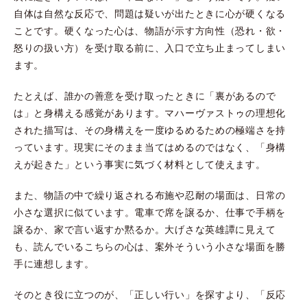
自体は自然な反応で、問題は疑いが出たときに心が硬くなる
ことです。硬くなった心は、物語が示す方向性（恐れ・欲・
怒りの扱い方）を受け取る前に、入口で立ち止まってしまい
ます。
たとえば、誰かの善意を受け取ったときに「裏があるので
は」と身構える感覚があります。マハーヴァストゥの理想化
された描写は、その身構えを一度ゆるめるための極端さを持
っています。現実にそのまま当てはめるのではなく、「身構
えが起きた」という事実に気づく材料として使えます。
また、物語の中で繰り返される布施や忍耐の場面は、日常の
小さな選択に似ています。電車で席を譲るか、仕事で手柄を
譲るか、家で言い返すか黙るか。大げさな英雄譚に見えて
も、読んでいるこちらの心は、案外そういう小さな場面を勝
手に連想します。
そのとき役に立つのが、「正しい行い」を探すより、「反応