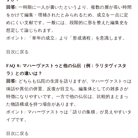
回答:
一時期に一人が書いたというより、複数の層が長い時間
をかけて編集・増補されたとみられるため、成立を一点に定
めにくい文献です。一般には、段階的に形を整えた編集史を
想定して論じられます。
ポイント: 「単年の成立」より「形成過程」を意識します。
目次に戻る
FAQ 8: マハーヴァストゥと他の仏伝（例：ラリタヴィスタ
ラ）との違いは？
回答:
どちらも仏陀の生涯を語りますが、マハーヴァストゥは
挿話や異伝の併置、反復が目立ち、編集体としての雑多さが
特徴になりやすいです。一方で他の仏伝は、比較的まとまっ
た物語構成を持つ場合があります。
ポイント: マハーヴァストゥは「語りの集積」が見えやすいタ
イプです。
目次に戻る