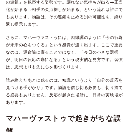
の連鎖」を観察する姿勢です。譲れない気持ちが出る→正当
化が始まる→相手の欠点探しが始まる、という流れは誰にで
もあります。物語は、その連鎖を止める別の可能性を、繰り
返し提示します。
さらに、マハーヴァストゥには、因縁譚のように「今の行為
が未来の心をつくる」という感覚が濃く出ます。ここで重要
なのは、運命論に寄ることではなく、「今日の小さな選択
が、明日の反応の癖になる」という現実的な見方です。習慣
は、思想よりも先に心を形づくります。
読み終えたあとに残るのは、知識というより「自分の反応を
見つける手がかり」です。物語を信じ切る必要も、切り捨て
る必要もありません。反応が起きた場所に、日常の実験場が
あります。
マハーヴァストゥで起きがちな誤
解