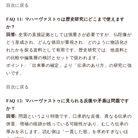
目次に戻る
FAQ 11: マハーヴァストゥは歴史研究にどこまで使えます
か？
回答:
史実の直接証拠としては慎重さが必要ですが、仏陀像が
どう形成され、どんな徳目が重視され、どのように物語化さ
れたかを探る資料として有用です。歴史研究では、他資料と
の比較や編集層の検討とセットで扱われます。
ポイント: 「出来事の確定」より「伝承のあり方」の研究に強
いです。
目次に戻る
FAQ 12: マハーヴァストゥに見られる反復や矛盾は問題です
か？
回答:
問題というより特徴です。口承的な反復、異なる伝承の
併置、増補の痕跡が残っている可能性があり、むしろ伝承の
厚みを示します。読む側は「一貫した筋」を求めすぎないほ