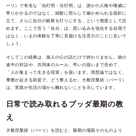
ーリ）で有名な「自灯明・法灯明」は、誰かの人格や権威に
寄りかかるのではなく、経験に照らして確かめられる指針に
立て、さらに自分の観察を灯りにする、という態度として読
めます。ここで言う「自分」は、思い込みを強化する自我で
はなく、いまの体験を丁寧に見届ける注意力のことに近いで
しょう。
そしてこの経典は、個人の心の話だけで終わりません。旅の
途中の対話や、共同体のルール、弔いの扱いまで含めて、
「人が集まって生きる現実」を扱います。理想論ではなく、
摩擦が起きる前提で、どう整えるか。大般涅槃経（パーリ）
は、実践が生活の場から離れないことを示しています。
日常で読み取れるブッダ最期の教
え
大般涅槃経（パーリ）を読むと、最期の場面そのものより