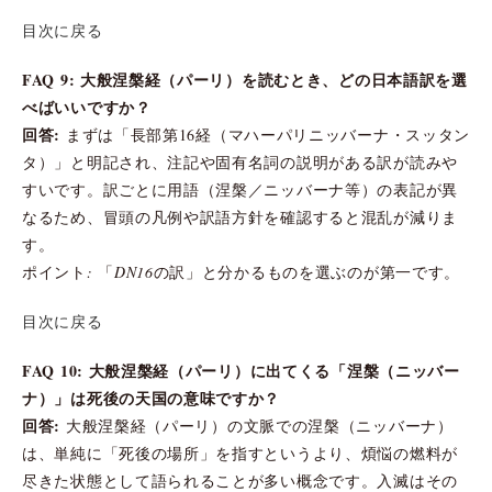
目次に戻る
FAQ 9: 大般涅槃経（パーリ）を読むとき、どの日本語訳を選
べばいいですか？
回答:
まずは「長部第16経（マハーパリニッバーナ・スッタン
タ）」と明記され、注記や固有名詞の説明がある訳が読みや
すいです。訳ごとに用語（涅槃／ニッバーナ等）の表記が異
なるため、冒頭の凡例や訳語方針を確認すると混乱が減りま
す。
ポイント: 「DN16の訳」と分かるものを選ぶのが第一です。
目次に戻る
FAQ 10: 大般涅槃経（パーリ）に出てくる「涅槃（ニッバー
ナ）」は死後の天国の意味ですか？
回答:
大般涅槃経（パーリ）の文脈での涅槃（ニッバーナ）
は、単純に「死後の場所」を指すというより、煩悩の燃料が
尽きた状態として語られることが多い概念です。入滅はその