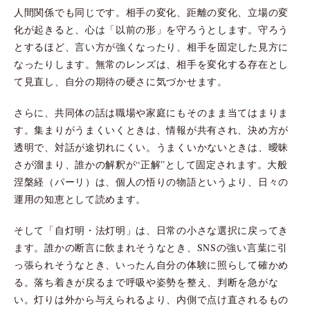
人間関係でも同じです。相手の変化、距離の変化、立場の変
化が起きると、心は「以前の形」を守ろうとします。守ろう
とするほど、言い方が強くなったり、相手を固定した見方に
なったりします。無常のレンズは、相手を変化する存在とし
て見直し、自分の期待の硬さに気づかせます。
さらに、共同体の話は職場や家庭にもそのまま当てはまりま
す。集まりがうまくいくときは、情報が共有され、決め方が
透明で、対話が途切れにくい。うまくいかないときは、曖昧
さが溜まり、誰かの解釈が“正解”として固定されます。大般
涅槃経（パーリ）は、個人の悟りの物語というより、日々の
運用の知恵として読めます。
そして「自灯明・法灯明」は、日常の小さな選択に戻ってき
ます。誰かの断言に飲まれそうなとき、SNSの強い言葉に引
っ張られそうなとき、いったん自分の体験に照らして確かめ
る。落ち着きが戻るまで呼吸や姿勢を整え、判断を急がな
い。灯りは外から与えられるより、内側で点け直されるもの