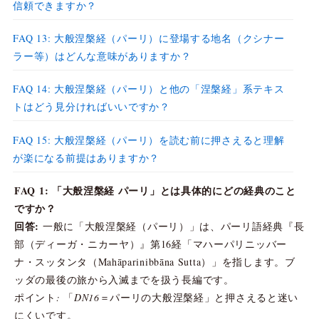
信頼できますか？
FAQ 13: 大般涅槃経（パーリ）に登場する地名（クシナー
ラー等）はどんな意味がありますか？
FAQ 14: 大般涅槃経（パーリ）と他の「涅槃経」系テキス
トはどう見分ければいいですか？
FAQ 15: 大般涅槃経（パーリ）を読む前に押さえると理解
が楽になる前提はありますか？
FAQ 1: 「大般涅槃経 パーリ」とは具体的にどの経典のこと
ですか？
回答:
一般に「大般涅槃経（パーリ）」は、パーリ語経典『長
部（ディーガ・ニカーヤ）』第16経「マハーパリニッバー
ナ・スッタンタ（Mahāparinibbāna Sutta）」を指します。ブ
ッダの最後の旅から入滅までを扱う長編です。
ポイント: 「DN16＝パーリの大般涅槃経」と押さえると迷い
にくいです。