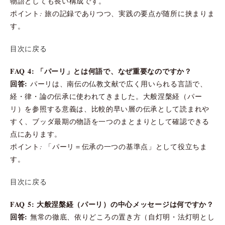
物語としても長い構成です。
ポイント: 旅の記録でありつつ、実践の要点が随所に挟まりま
す。
目次に戻る
FAQ 4: 「パーリ」とは何語で、なぜ重要なのですか？
回答:
パーリは、南伝の仏教文献で広く用いられる言語で、
経・律・論の伝承に使われてきました。大般涅槃経（パー
リ）を参照する意義は、比較的早い層の伝承として読まれや
すく、ブッダ最期の物語を一つのまとまりとして確認できる
点にあります。
ポイント: 「パーリ＝伝承の一つの基準点」として役立ちま
す。
目次に戻る
FAQ 5: 大般涅槃経（パーリ）の中心メッセージは何ですか？
回答:
無常の徹底、依りどころの置き方（自灯明・法灯明とし