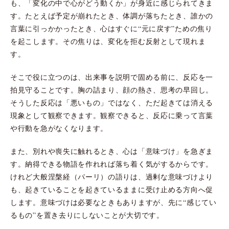
も、「変化の中で心がどう動くか」が身近に感じられてきま
す。たとえば予定が崩れたとき、体調が落ちたとき、誰かの
言葉に引っかかったとき、心はすぐに“元に戻す”ための焦り
を起こします。その焦りは、変化を拒む反射として現れま
す。
そこで役に立つのは、出来事を説明で固める前に、反応を一
拍見守ることです。胸の詰まり、顔の熱さ、思考の早回し。
そうした反応は「悪いもの」ではなく、ただ起きては消える
現象として観察できます。観察できると、反応に乗って言葉
や行動を急がなくなります。
また、別れや喪失に触れるとき、心は「意味づけ」を急ぎま
す。納得できる物語を作れれば落ち着く気がするからです。
けれど大般涅槃経（パーリ）の語りは、過剰な意味づけより
も、起きていることを起きているままに受け止める方向へ促
します。意味づけは必要なときもありますが、先に“感じてい
るもの”を置き去りにしないことが大切です。