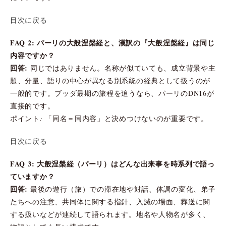
目次に戻る
FAQ 2: パーリの大般涅槃経と、漢訳の『大般涅槃経』は同じ
内容ですか？
回答:
同じではありません。名称が似ていても、成立背景や主
題、分量、語りの中心が異なる別系統の経典として扱うのが
一般的です。ブッダ最期の旅程を追うなら、パーリのDN16が
直接的です。
ポイント: 「同名＝同内容」と決めつけないのが重要です。
目次に戻る
FAQ 3: 大般涅槃経（パーリ）はどんな出来事を時系列で語っ
ていますか？
回答:
最後の遊行（旅）での滞在地や対話、体調の変化、弟子
たちへの注意、共同体に関する指針、入滅の場面、葬送に関
する扱いなどが連続して語られます。地名や人物名が多く、