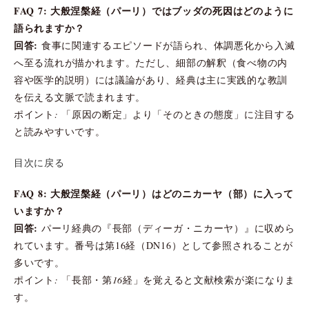
FAQ 7: 大般涅槃経（パーリ）ではブッダの死因はどのように
語られますか？
回答:
食事に関連するエピソードが語られ、体調悪化から入滅
へ至る流れが描かれます。ただし、細部の解釈（食べ物の内
容や医学的説明）には議論があり、経典は主に実践的な教訓
を伝える文脈で読まれます。
ポイント: 「原因の断定」より「そのときの態度」に注目する
と読みやすいです。
目次に戻る
FAQ 8: 大般涅槃経（パーリ）はどのニカーヤ（部）に入って
いますか？
回答:
パーリ経典の『長部（ディーガ・ニカーヤ）』に収めら
れています。番号は第16経（DN16）として参照されることが
多いです。
ポイント: 「長部・第16経」を覚えると文献検索が楽になりま
す。