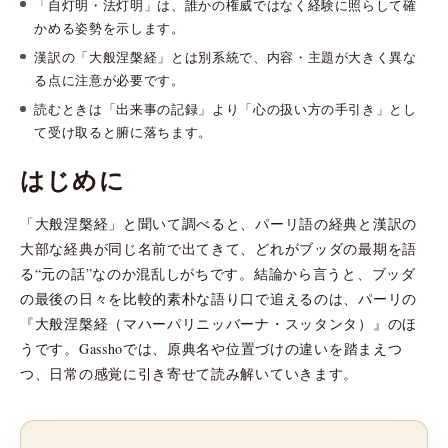
「自灯明・法灯明」は、誰かの権威ではなく経験に照らして確
かめる姿勢を示します。
漢訳の「大般涅槃経」とは別系統で、内容・主題が大きく異な
る点に注意が必要です。
読むときは「出来事の記録」より「心の扱い方の手引き」とし
て受け取ると腑に落ちます。
はじめに
「大般涅槃経」と聞いて調べると、パーリ語の経典と漢訳の
大部な経典が同じ名前で出てきて、どれがブッダの最期を語
る“元の話”なのか混乱しがちです。結論から言うと、ブッダ
の最後の日々を比較的素朴な語り口で追えるのは、パーリの
『大般涅槃経（マハーパリニッバーナ・スッタンタ）』のほ
うです。Gasshoでは、原典名や位置づけの違いを踏まえつ
つ、日常の感覚に引き寄せて読み解いていきます。