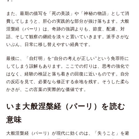
また、最期の描写を「死の美談」や「神秘の物語」として消
費してしまうと、肝心の実践的な部分が抜け落ちます。大般
涅槃経（パーリ）は、奇跡の強調よりも、節度、配慮、対
話、そして観察の継続を淡々と置いていきます。派手さがな
いぶん、日常に移し替えやすい経典です。
最後に、「自灯明」を“自分の考えが正しい”という免罪符に
してしまう誤解もあります。ここでの灯りは、思考の強化で
はなく、経験の検証と落ち着きの回復に近いものです。自分
の反応を見て、必要なら修正する余地を残す。そうした柔ら
かさが、この言葉の実際的な価値です。
いま大般涅槃経（パーリ）を読む
意味
大般涅槃経（パーリ）が現代に効くのは、「失うこと」を避