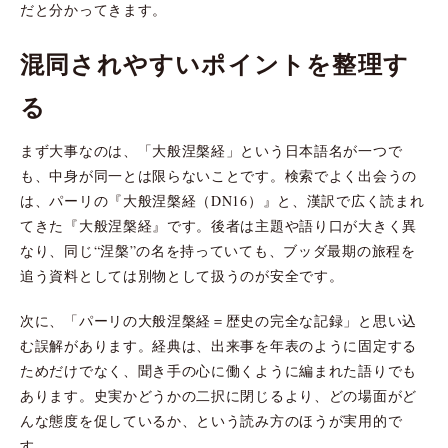
だと分かってきます。
混同されやすいポイントを整理す
る
まず大事なのは、「大般涅槃経」という日本語名が一つで
も、中身が同一とは限らないことです。検索でよく出会うの
は、パーリの『大般涅槃経（DN16）』と、漢訳で広く読まれ
てきた『大般涅槃経』です。後者は主題や語り口が大きく異
なり、同じ“涅槃”の名を持っていても、ブッダ最期の旅程を
追う資料としては別物として扱うのが安全です。
次に、「パーリの大般涅槃経＝歴史の完全な記録」と思い込
む誤解があります。経典は、出来事を年表のように固定する
ためだけでなく、聞き手の心に働くように編まれた語りでも
あります。史実かどうかの二択に閉じるより、どの場面がど
んな態度を促しているか、という読み方のほうが実用的で
す。