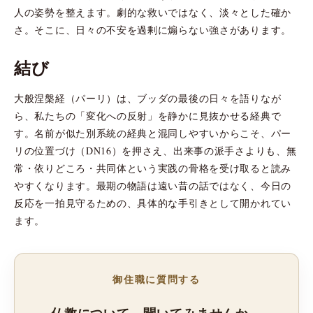
人の姿勢を整えます。劇的な救いではなく、淡々とした確か
さ。そこに、日々の不安を過剰に煽らない強さがあります。
結び
大般涅槃経（パーリ）は、ブッダの最後の日々を語りなが
ら、私たちの「変化への反射」を静かに見抜かせる経典で
す。名前が似た別系統の経典と混同しやすいからこそ、パー
リの位置づけ（DN16）を押さえ、出来事の派手さよりも、無
常・依りどころ・共同体という実践の骨格を受け取ると読み
やすくなります。最期の物語は遠い昔の話ではなく、今日の
反応を一拍見守るための、具体的な手引きとして開かれてい
ます。
御住職に質問する
仏教について、聞いてみませんか。