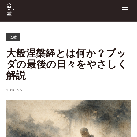
仏教
大般涅槃経とは何か？ブッ
ダの最後の日々をやさしく
解説
2026.5.21