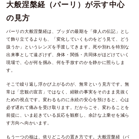
大般涅槃経（パーリ）が示す中心
の見方
パーリの大般涅槃経は、ブッダの最期を「偉人の伝記」とし
て飾り立てるよりも、「変化していくものをどう見て、どう
扱うか」というレンズを手渡してきます。死や別れを特別な
出来事として遠ざけず、身体・関係・共同体がほどけていく
現場で、心が何を掴み、何を手放すのかを静かに照らしま
す。
そこで繰り返し浮かび上がるのが、無常という見方です。無
常は「悲観の宣言」ではなく、経験の事実をそのまま見抜く
ための視点です。変わるものに永続の安心を預けると、心は
必ず遅れて痛みを受け取ります。だからこそ、変わることを
前提に、いま起きている反応を観察し、余計な上乗せを減ら
す方向へ向かいます。
もう一つの核は、依りどころの置き方です。大般涅槃経（パ