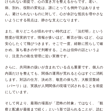
けられない前提で、心の置き方を整えるからです。老い、
病、別れ、役割の変化は、誰にとっても例外ではありませ
ん。避けられないものに対して、心が余計な抵抗を増やさな
いようにする視点は、静かな支えになります。
また、依りどころが揺れやすい時代ほど、「法灯明」という
態度が現実的です。情報が多いほど、断言が強いほど、心は
安心したくて飛びつきます。そこで一度、経験に照らして確
かめ、落ち着きの中で判断する。これは信仰の話というよ
り、注意力の衛生管理に近い実務です。
さらに、共同体の扱いが含まれている点も重要です。個人の
内面だけを整えても、関係の運用が荒れると心はすぐに消耗
します。対話の仕方、決め方、敬意の保ち方。大般涅槃経
（パーリ）は、実践が人間関係の現場で試されることを前提
にしています。
そして何より、最期の場面が「恐怖の対象」ではなく、「観
察と配慮が最後まで続く」という形で語られることが、読む