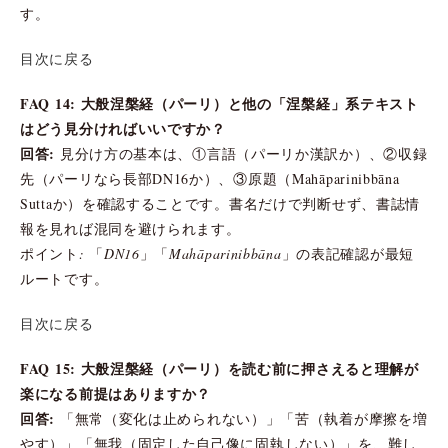
す。
目次に戻る
FAQ 14: 大般涅槃経（パーリ）と他の「涅槃経」系テキスト
はどう見分ければいいですか？
回答:
見分け方の基本は、①言語（パーリか漢訳か）、②収録
先（パーリなら長部DN16か）、③原題（Mahāparinibbāna
Suttaか）を確認することです。書名だけで判断せず、書誌情
報を見れば混同を避けられます。
ポイント: 「DN16」「Mahāparinibbāna」の表記確認が最短
ルートです。
目次に戻る
FAQ 15: 大般涅槃経（パーリ）を読む前に押さえると理解が
楽になる前提はありますか？
回答:
「無常（変化は止められない）」「苦（執着が摩擦を増
やす）」「無我（固定した自己像に固執しない）」を、難し