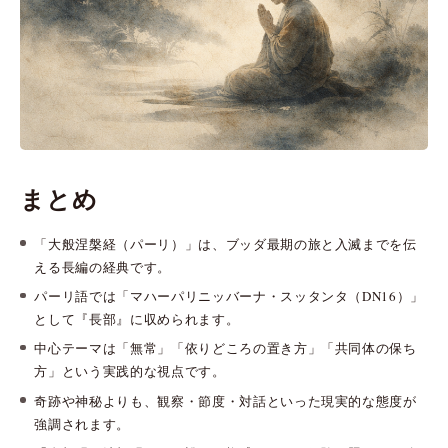
まとめ
「大般涅槃経（パーリ）」は、ブッダ最期の旅と入滅までを伝
える長編の経典です。
パーリ語では「マハーパリニッバーナ・スッタンタ（DN16）」
として『長部』に収められます。
中心テーマは「無常」「依りどころの置き方」「共同体の保ち
方」という実践的な視点です。
奇跡や神秘よりも、観察・節度・対話といった現実的な態度が
強調されます。