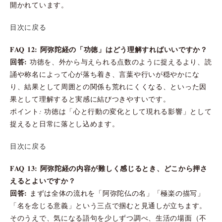
開かれています。
目次に戻る
FAQ 12: 阿弥陀経の「功徳」はどう理解すればいいですか？
回答:
功徳を、外から与えられる点数のように捉えるより、読
誦や称名によって心が落ち着き、言葉や行いが穏やかにな
り、結果として周囲との関係も荒れにくくなる、といった因
果として理解すると実感に結びつきやすいです。
ポイント: 功徳は「心と行動の変化として現れる影響」として
捉えると日常に落とし込めます。
目次に戻る
FAQ 13: 阿弥陀経の内容が難しく感じるとき、どこから押さ
えるとよいですか？
回答:
まずは全体の流れを「阿弥陀仏の名」「極楽の描写」
「名を念じる意義」という三点で掴むと見通しが立ちます。
そのうえで、気になる語句を少しずつ調べ、生活の場面（不