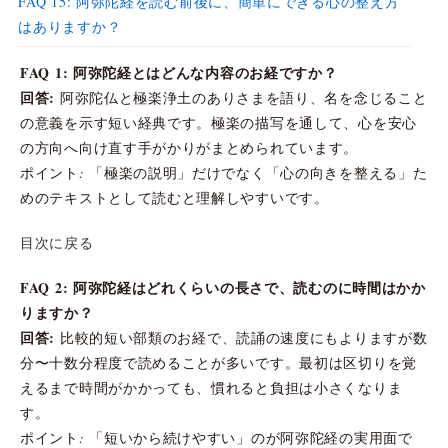
FAQ 15: 阿弥陀経を読む前後に、簡単にできる心の整え方
はありますか？
FAQ 1: 阿弥陀経とはどんな内容のお経ですか？
回答:
阿弥陀仏と極楽浄土のありさまを語り、名を念じること
の意義を示す短い経典です。極楽の描写を通して、心を安心
の方向へ向け直す手がかりがまとめられています。
ポイント: 「極楽の説明」だけでなく「心の向きを整える」た
めのテキストとして読むと理解しやすいです。
目次に戻る
FAQ 2: 阿弥陀経はどれくらいの長さで、読むのに時間はかか
りますか？
回答:
比較的短い部類のお経で、読誦の速度にもよりますが数
分〜十数分程度で読めることが多いです。最初は区切りを覚
えるまで時間がかかっても、慣れると負担は小さくなりま
す。
ポイント: 「短いから続けやすい」のが阿弥陀経の実用面で