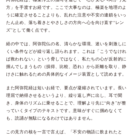
方」を手渡すお経です。ここで大事なのは、極楽を地理のよ
うに確定させることよりも、乱れた注意や不安の連鎖をいっ
たん止め、落ち着きとやさしさの方向へ心を向け直す“レン
ズ”として働く点です。
経の中では、阿弥陀仏の名、清らかな環境、迷いを刺激しに
くい条件などが繰り返し語られます。これは「こうでなけれ
ば救われない」という脅しではなく、私たちの心が反射的に
掴んでしまうもの（損得、比較、恐れ）から距離を取り、静
けさに触れるための具体的なイメージ装置として読めます。
また阿弥陀経は短いお経で、要点が凝縮されています。長い
理屈で納得させるというより、繰り返し声に出し、耳で聞
き、身体のリズムに乗せることで、理解より先に“向き”が整
っていくタイプのテキストです。意味がすぐに掴めなくて
も、読誦が無駄になるわけではありません。
この見方の核を一言で言えば、「不安の物語に飲まれたと