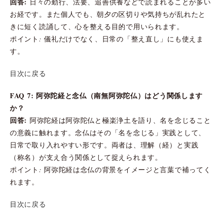
回答:
日々の勤行、法要、追善供養などで読まれることが多い
お経です。また個人でも、朝夕の区切りや気持ちが乱れたと
きに短く読誦して、心を整える目的で用いられます。
ポイント: 儀礼だけでなく、日常の「整え直し」にも使えま
す。
目次に戻る
FAQ 7: 阿弥陀経と念仏（南無阿弥陀仏）はどう関係します
か？
回答:
阿弥陀経は阿弥陀仏と極楽浄土を語り、名を念じること
の意義に触れます。念仏はその「名を念じる」実践として、
日常で取り入れやすい形です。両者は、理解（経）と実践
（称名）が支え合う関係として捉えられます。
ポイント: 阿弥陀経は念仏の背景をイメージと言葉で補ってく
れます。
目次に戻る