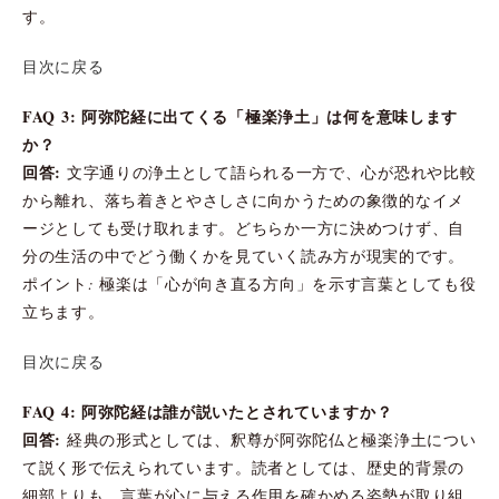
す。
目次に戻る
FAQ 3: 阿弥陀経に出てくる「極楽浄土」は何を意味します
か？
回答:
文字通りの浄土として語られる一方で、心が恐れや比較
から離れ、落ち着きとやさしさに向かうための象徴的なイメ
ージとしても受け取れます。どちらか一方に決めつけず、自
分の生活の中でどう働くかを見ていく読み方が現実的です。
ポイント: 極楽は「心が向き直る方向」を示す言葉としても役
立ちます。
目次に戻る
FAQ 4: 阿弥陀経は誰が説いたとされていますか？
回答:
経典の形式としては、釈尊が阿弥陀仏と極楽浄土につい
て説く形で伝えられています。読者としては、歴史的背景の
細部よりも、言葉が心に与える作用を確かめる姿勢が取り組