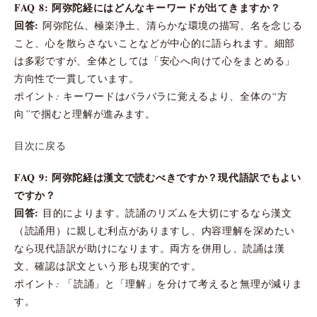
FAQ 8: 阿弥陀経にはどんなキーワードが出てきますか？
回答:
阿弥陀仏、極楽浄土、清らかな環境の描写、名を念じる
こと、心を散らさないことなどが中心的に語られます。細部
は多彩ですが、全体としては「安心へ向けて心をまとめる」
方向性で一貫しています。
ポイント: キーワードはバラバラに覚えるより、全体の“方
向”で掴むと理解が進みます。
目次に戻る
FAQ 9: 阿弥陀経は漢文で読むべきですか？現代語訳でもよい
ですか？
回答:
目的によります。読誦のリズムを大切にするなら漢文
（読誦用）に親しむ利点がありますし、内容理解を深めたい
なら現代語訳が助けになります。両方を併用し、読誦は漢
文、確認は訳文という形も現実的です。
ポイント: 「読誦」と「理解」を分けて考えると無理が減りま
す。