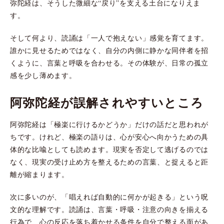
弥陀経は、そうした微細な“戻り”を支える土台になりえま
す。
そして何より、読誦は「一人で抱えない」感覚を育てます。
誰かに見せるためではなく、自分の内側に静かな同伴者を招
くように、言葉と呼吸を合わせる。その体験が、日常の孤立
感を少し薄めます。
阿弥陀経が誤解されやすいところ
阿弥陀経は「極楽に行けるかどうか」だけの話だと思われが
ちです。けれど、極楽の語りは、心が安心へ向かうための具
体的な比喩としても読めます。現実を否定して逃げるのでは
なく、現実の受け止め方を整えるための言葉、と捉えると距
離が縮まります。
次に多いのが、「唱えれば自動的に何かが起きる」という呪
文的な理解です。読誦は、言葉・呼吸・注意の向きを揃える
行為で、心の反応を落ち着かせる条件を自分で整える面があ