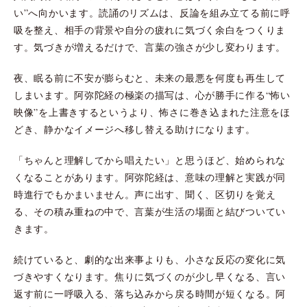
い”へ向かいます。読誦のリズムは、反論を組み立てる前に呼
吸を整え、相手の背景や自分の疲れに気づく余白をつくりま
す。気づきが増えるだけで、言葉の強さが少し変わります。
夜、眠る前に不安が膨らむと、未来の最悪を何度も再生して
しまいます。阿弥陀経の極楽の描写は、心が勝手に作る“怖い
映像”を上書きするというより、怖さに巻き込まれた注意をほ
どき、静かなイメージへ移し替える助けになります。
「ちゃんと理解してから唱えたい」と思うほど、始められな
くなることがあります。阿弥陀経は、意味の理解と実践が同
時進行でもかまいません。声に出す、聞く、区切りを覚え
る、その積み重ねの中で、言葉が生活の場面と結びついてい
きます。
続けていると、劇的な出来事よりも、小さな反応の変化に気
づきやすくなります。焦りに気づくのが少し早くなる、言い
返す前に一呼吸入る、落ち込みから戻る時間が短くなる。阿