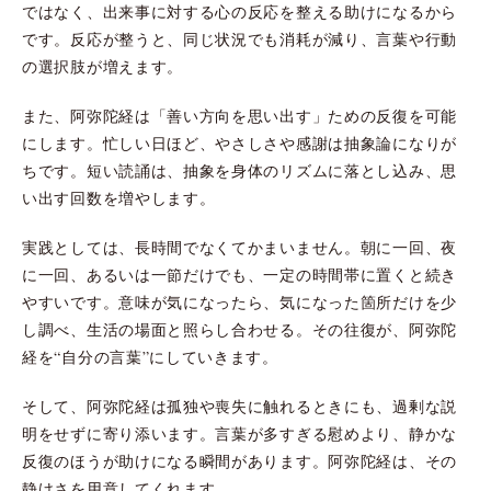
ではなく、出来事に対する心の反応を整える助けになるから
です。反応が整うと、同じ状況でも消耗が減り、言葉や行動
の選択肢が増えます。
また、阿弥陀経は「善い方向を思い出す」ための反復を可能
にします。忙しい日ほど、やさしさや感謝は抽象論になりが
ちです。短い読誦は、抽象を身体のリズムに落とし込み、思
い出す回数を増やします。
実践としては、長時間でなくてかまいません。朝に一回、夜
に一回、あるいは一節だけでも、一定の時間帯に置くと続き
やすいです。意味が気になったら、気になった箇所だけを少
し調べ、生活の場面と照らし合わせる。その往復が、阿弥陀
経を“自分の言葉”にしていきます。
そして、阿弥陀経は孤独や喪失に触れるときにも、過剰な説
明をせずに寄り添います。言葉が多すぎる慰めより、静かな
反復のほうが助けになる瞬間があります。阿弥陀経は、その
静けさを用意してくれます。