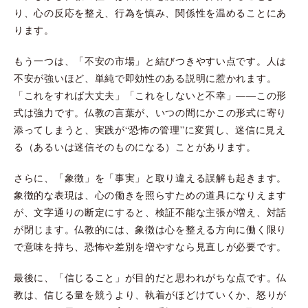
り、心の反応を整え、行為を慎み、関係性を温めることにあ
ります。
もう一つは、「不安の市場」と結びつきやすい点です。人は
不安が強いほど、単純で即効性のある説明に惹かれます。
「これをすれば大丈夫」「これをしないと不幸」——この形
式は強力です。仏教の言葉が、いつの間にかこの形式に寄り
添ってしまうと、実践が“恐怖の管理”に変質し、迷信に見え
る（あるいは迷信そのものになる）ことがあります。
さらに、「象徴」を「事実」と取り違える誤解も起きます。
象徴的な表現は、心の働きを照らすための道具になりえます
が、文字通りの断定にすると、検証不能な主張が増え、対話
が閉じます。仏教的には、象徴は心を整える方向に働く限り
で意味を持ち、恐怖や差別を増やすなら見直しが必要です。
最後に、「信じること」が目的だと思われがちな点です。仏
教は、信じる量を競うより、執着がほどけていくか、怒りが