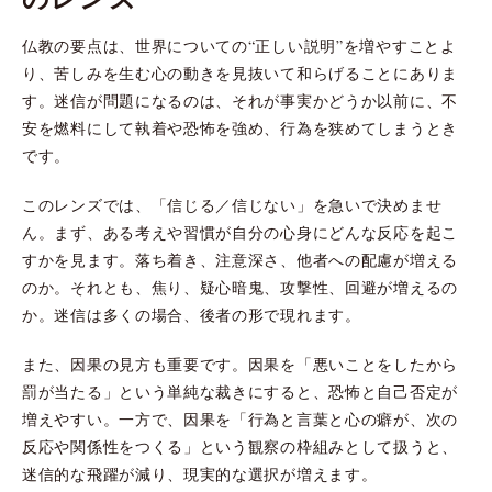
仏教の要点は、世界についての“正しい説明”を増やすことよ
り、苦しみを生む心の動きを見抜いて和らげることにありま
す。迷信が問題になるのは、それが事実かどうか以前に、不
安を燃料にして執着や恐怖を強め、行為を狭めてしまうとき
です。
このレンズでは、「信じる／信じない」を急いで決めませ
ん。まず、ある考えや習慣が自分の心身にどんな反応を起こ
すかを見ます。落ち着き、注意深さ、他者への配慮が増える
のか。それとも、焦り、疑心暗鬼、攻撃性、回避が増えるの
か。迷信は多くの場合、後者の形で現れます。
また、因果の見方も重要です。因果を「悪いことをしたから
罰が当たる」という単純な裁きにすると、恐怖と自己否定が
増えやすい。一方で、因果を「行為と言葉と心の癖が、次の
反応や関係性をつくる」という観察の枠組みとして扱うと、
迷信的な飛躍が減り、現実的な選択が増えます。