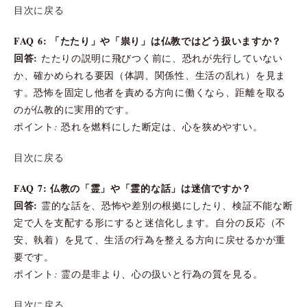
目次に戻る
FAQ 6: 「たたり」や「祟り」は仏教ではどう扱いますか？
回答:
たたりの説明に飛びつく前に、恐れが先行していない
か、確かめられる要因（体調、関係性、生活の乱れ）を見ま
す。恐怖を固定し他者を責める方向に働くなら、距離を取る
のが仏教的に実用的です。
ポイント: 恐れを燃料にした断定は、心を狭めやすい。
目次に戻る
FAQ 7: 仏教の「霊」や「霊的な話」は迷信ですか？
回答:
霊的な話を、恐怖や差別の根拠にしたり、検証不能な断
定で人を支配する形にすると迷信化します。自分の反応（不
安、執着）を見て、生活の行為を整える方向に戻せるかが重
要です。
ポイント: 霊の是非より、心の扱いと行為の質を見る。
目次に戻る