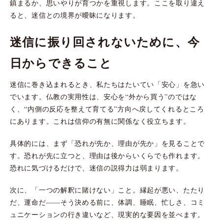
鎮まるか、思いやりが育つかを重視します。ここを取り違え
ると、迷信との境界が曖昧になります。
迷信に振り回されないために、今
日からできること
迷信に巻き込まれるとき、私たちはたいてい「安心」を急い
でいます。仏教の実用性は、安心を“外から買う”のではな
く、“内側の反応を整えて育てる”方向へ戻してくれるところ
にあります。これは信仰の有無に関係なく役立ちます。
具体的には、まず「恐れが先か、理由が先か」を見ることで
す。恐れが先に立つと、理由は後からいくらでも作れます。
恐れに気づけるだけで、迷信の説得力は弱まります。
次に、「一つの解釈に賭けない」こと。縁起が悪い、たたり
だ、運命だ——そう決める前に、体調、睡眠、忙しさ、コミ
ュニケーションの行き違いなど、現実的な要因を並べます。