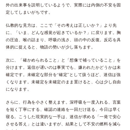
外の出来事を説明しているようで、実際には内側の不安を固
定してしまいがちです。
仏教的な見方は、ここで「その考えは正しいか？」より先
に、「いま、どんな感覚が起きているか？」に戻ります。胸
の圧迫、喉の詰まり、呼吸の浅さ、頭の中の反復。反応を具
体的に捉えると、物語の勢いが少し落ちます。
次に、「確かめられること」と「想像で補っていること」を
分けます。返信が遅いのは事実でも、嫌われたかどうかは未
確定です。未確定な部分を“確定”として扱うほど、迷信は強
くなります。未確定を未確定のまま置けると、心は少し自由
になります。
さらに、行為を小さく整えます。深呼吸を一度入れる、言葉
を短く丁寧にする、確認の連絡を一回だけ送る、今日は早く
寝る。こうした現実的な一手は、迷信が求める「一発で安心
させる答え」とは違いますが、結果として不安の燃料を減ら