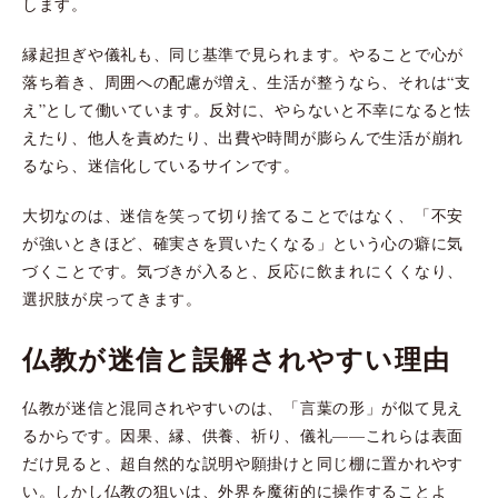
します。
縁起担ぎや儀礼も、同じ基準で見られます。やることで心が
落ち着き、周囲への配慮が増え、生活が整うなら、それは“支
え”として働いています。反対に、やらないと不幸になると怯
えたり、他人を責めたり、出費や時間が膨らんで生活が崩れ
るなら、迷信化しているサインです。
大切なのは、迷信を笑って切り捨てることではなく、「不安
が強いときほど、確実さを買いたくなる」という心の癖に気
づくことです。気づきが入ると、反応に飲まれにくくなり、
選択肢が戻ってきます。
仏教が迷信と誤解されやすい理由
仏教が迷信と混同されやすいのは、「言葉の形」が似て見え
るからです。因果、縁、供養、祈り、儀礼——これらは表面
だけ見ると、超自然的な説明や願掛けと同じ棚に置かれやす
い。しかし仏教の狙いは、外界を魔術的に操作することよ