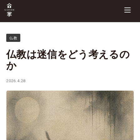
仏教
仏教は迷信をどう考えるの
か
2026.4.28