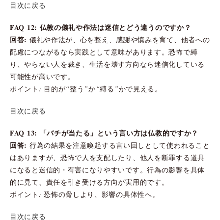
目次に戻る
FAQ 12: 仏教の儀礼や作法は迷信とどう違うのですか？
回答:
儀礼や作法が、心を整え、感謝や慎みを育て、他者への
配慮につながるなら実践として意味があります。恐怖で縛
り、やらない人を裁き、生活を壊す方向なら迷信化している
可能性が高いです。
ポイント: 目的が“整う”か“縛る”かで見える。
目次に戻る
FAQ 13: 「バチが当たる」という言い方は仏教的ですか？
回答:
行為の結果を注意喚起する言い回しとして使われること
はありますが、恐怖で人を支配したり、他人を断罪する道具
になると迷信的・有害になりやすいです。行為の影響を具体
的に見て、責任を引き受ける方向が実用的です。
ポイント: 恐怖の脅しより、影響の具体性へ。
目次に戻る