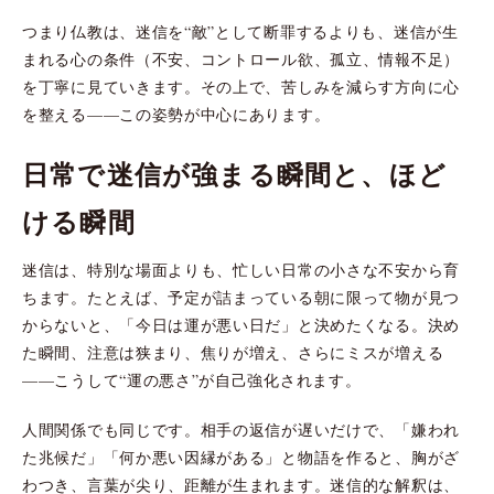
つまり仏教は、迷信を“敵”として断罪するよりも、迷信が生
まれる心の条件（不安、コントロール欲、孤立、情報不足）
を丁寧に見ていきます。その上で、苦しみを減らす方向に心
を整える——この姿勢が中心にあります。
日常で迷信が強まる瞬間と、ほど
ける瞬間
迷信は、特別な場面よりも、忙しい日常の小さな不安から育
ちます。たとえば、予定が詰まっている朝に限って物が見つ
からないと、「今日は運が悪い日だ」と決めたくなる。決め
た瞬間、注意は狭まり、焦りが増え、さらにミスが増える
——こうして“運の悪さ”が自己強化されます。
人間関係でも同じです。相手の返信が遅いだけで、「嫌われ
た兆候だ」「何か悪い因縁がある」と物語を作ると、胸がざ
わつき、言葉が尖り、距離が生まれます。迷信的な解釈は、