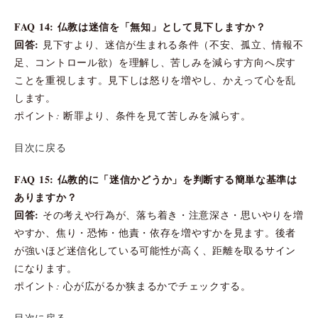
FAQ 14: 仏教は迷信を「無知」として見下しますか？
回答:
見下すより、迷信が生まれる条件（不安、孤立、情報不
足、コントロール欲）を理解し、苦しみを減らす方向へ戻す
ことを重視します。見下しは怒りを増やし、かえって心を乱
します。
ポイント: 断罪より、条件を見て苦しみを減らす。
目次に戻る
FAQ 15: 仏教的に「迷信かどうか」を判断する簡単な基準は
ありますか？
回答:
その考えや行為が、落ち着き・注意深さ・思いやりを増
やすか、焦り・恐怖・他責・依存を増やすかを見ます。後者
が強いほど迷信化している可能性が高く、距離を取るサイン
になります。
ポイント: 心が広がるか狭まるかでチェックする。
目次に戻る