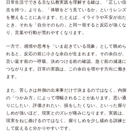
日常生活でできる主な仏教実践を理解する鍵は、「正しい信
念を持つ」よりも、「体験をどう見ているか」というレンズ
を整えることにあります。たとえば、イライラや不安が出た
とき、それを「自分そのもの」と同一視すると反応が強くな
り、言葉や行動が荒れやすくなります。
一方で、感情や思考を「いま起きている現象」として眺めら
れると、反応の前に小さな余白が生まれます。その余白が、
言い返す前の一呼吸、決めつける前の確認、急ぐ前の減速に
つながります。日常の実践は、この余白を増やす方向に働き
ます。
また、苦しさは外側の出来事だけで決まるのではなく、内側
の「つかみ方」によって増幅されることがあります。思い通
りにしたい、評価されたい、損をしたくない、といった握り
しめが強いほど、現実とのズレが痛みになります。実践は、
現実をねじ曲げるのではなく、握りしめを少し緩める訓練と
して捉えると分かりやすいです。