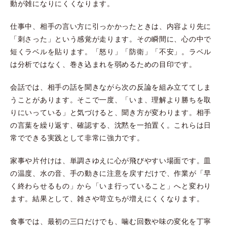
動が雑になりにくくなります。
仕事中、相手の言い方に引っかかったときは、内容より先に
「刺さった」という感覚が走ります。その瞬間に、心の中で
短くラベルを貼ります。「怒り」「防衛」「不安」。ラベル
は分析ではなく、巻き込まれを弱めるための目印です。
会話では、相手の話を聞きながら次の反論を組み立ててしま
うことがあります。そこで一度、「いま、理解より勝ちを取
りにいっている」と気づけると、聞き方が変わります。相手
の言葉を繰り返す、確認する、沈黙を一拍置く。これらは日
常でできる実践として非常に強力です。
家事や片付けは、単調さゆえに心が飛びやすい場面です。皿
の温度、水の音、手の動きに注意を戻すだけで、作業が「早
く終わらせるもの」から「いま行っていること」へと変わり
ます。結果として、雑さや苛立ちが増えにくくなります。
食事では、最初の三口だけでも、噛む回数や味の変化を丁寧