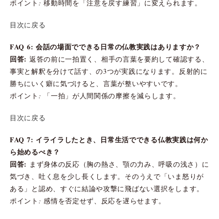
ポイント: 移動時間を「注意を戻す練習」に変えられます。
目次に戻る
FAQ 6: 会話の場面でできる日常の仏教実践はありますか？
回答:
返答の前に一拍置く、相手の言葉を要約して確認する、
事実と解釈を分けて話す、の3つが実践になります。反射的に
勝ちにいく癖に気づけると、言葉が整いやすいです。
ポイント: 「一拍」が人間関係の摩擦を減らします。
目次に戻る
FAQ 7: イライラしたとき、日常生活でできる仏教実践は何か
ら始めるべき？
回答:
まず身体の反応（胸の熱さ、顎の力み、呼吸の浅さ）に
気づき、吐く息を少し長くします。そのうえで「いま怒りが
ある」と認め、すぐに結論や攻撃に飛ばない選択をします。
ポイント: 感情を否定せず、反応を遅らせます。