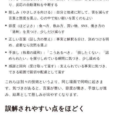
り、反応の自動運転を中断する
慈しみ（やさしさを向ける）: 自分と他者に対して、害を減らす
言葉と態度を選ぶ。心の中で短い願いを置くのもよい
節度（ほどよさ）: 食べ方、飲み方、買い物、SNS、働き方の
「過剰」を見つけ、少しだけ減らす
正しい言葉（話し方の整え）: 事実と解釈を分け、決めつけを弱
め、必要なら沈黙を選ぶ
手放し（執着の緩和）: 「こうあるべき」「損したくない」「認
められたい」を握りしめている瞬間に気づき、少し緩める
感謝と回向（受け取って返す）: 支えられている事実に気づき、
できる範囲で親切や配慮として返す
これらは別々の技術というより、同じ場面で同時に起きま
す。気づきがあると、言葉が整い、節度が働き、手放しが進
み、結果として慈しみが出やすくなります。
誤解されやすい点をほどく