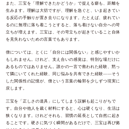
また、三宝を「理解できたかどうか」で捉える癖も、距離を
生みます。理解は大切ですが、理解を急ぐと、いま起きてい
る反応の手触りが置き去りになります。たとえば、疲れてい
るのに無理に落ち着こうとすると、落ち着けない自分への苛
立ちが増えます。三宝は、その苛立ちが起きていること自体
を見失わないための言葉でもあります。
僧については、とくに「自分には関係ない」と感じやすいか
もしれません。けれど、支え合いの感覚は、特別な場だけに
あるものではありません。誰かの一言で救われた経験、黙っ
て隣にいてくれた経験、同じ悩みを共有できた経験——そう
した関係性の記憶が、僧という言葉の輪郭を少しずつ現実に
戻します。
三宝を「正しさの道具」にしてしまう誤解も起こりがちで
す。自分や他人を裁く材料にすると、心は硬くなり、生活は
狭くなります。けれどそれも、習慣の延長として自然に起き
ることです。硬さに気づく瞬間があるだけで、三宝は再び拠