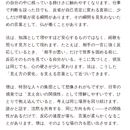
の自分の中に残っている静けさに触れやすくなります。仕事
で判断を誤った日でも、反省が自己否定に変わる直前に、少
しだけ呼吸が戻る瞬間があります。その瞬間を見失わないた
めの言葉として、仏が働くことがあります。
法は、知識として増やすほど安心するものではなく、経験を
照らす見方として現れます。たとえば、相手の一言に強く反
応しているとき、「相手が悪い」だけで世界を固める前に、
反応そのものを見ている自分がいる。そこに気づくと、状況
は同じでも、心の硬さが少し変わります。法は、こうした
「見え方の変化」を支える言葉として近づいてきます。
僧は、特別な人々の集団として想像されがちですが、日常の
感覚では「支え合いの関係性」として理解しやすいです。ひ
とりで抱え込んでいると、考えは同じ場所を回り続けます。
誰かと話す、沈黙を共有する、同じ方向を向く——その関係
性があるだけで、反応の速度が落ち、言葉が柔らかくなるこ
とがあります。僧は、そのような場の力を思い出させます。