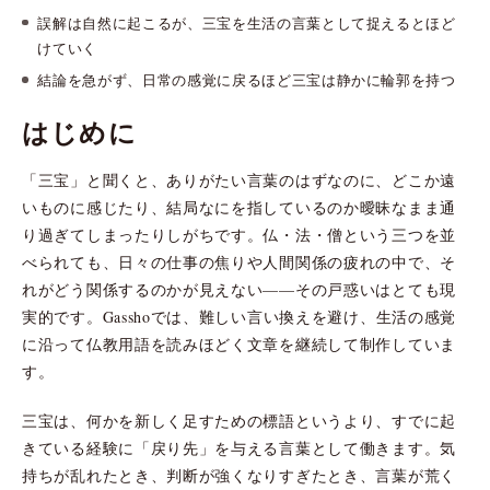
誤解は自然に起こるが、三宝を生活の言葉として捉えるとほど
けていく
結論を急がず、日常の感覚に戻るほど三宝は静かに輪郭を持つ
はじめに
「三宝」と聞くと、ありがたい言葉のはずなのに、どこか遠
いものに感じたり、結局なにを指しているのか曖昧なまま通
り過ぎてしまったりしがちです。仏・法・僧という三つを並
べられても、日々の仕事の焦りや人間関係の疲れの中で、そ
れがどう関係するのかが見えない——その戸惑いはとても現
実的です。Gasshoでは、難しい言い換えを避け、生活の感覚
に沿って仏教用語を読みほどく文章を継続して制作していま
す。
三宝は、何かを新しく足すための標語というより、すでに起
きている経験に「戻り先」を与える言葉として働きます。気
持ちが乱れたとき、判断が強くなりすぎたとき、言葉が荒く