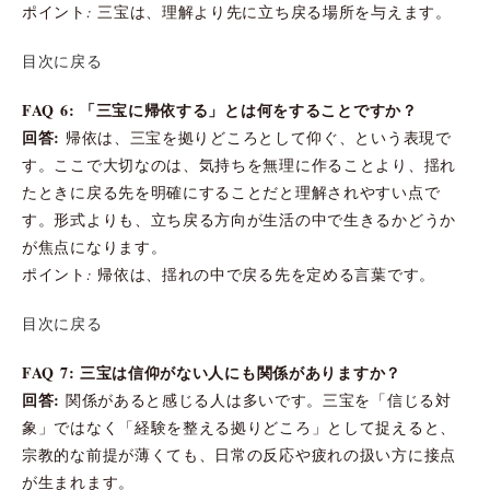
ポイント: 三宝は、理解より先に立ち戻る場所を与えます。
目次に戻る
FAQ 6: 「三宝に帰依する」とは何をすることですか？
回答:
帰依は、三宝を拠りどころとして仰ぐ、という表現で
す。ここで大切なのは、気持ちを無理に作ることより、揺れ
たときに戻る先を明確にすることだと理解されやすい点で
す。形式よりも、立ち戻る方向が生活の中で生きるかどうか
が焦点になります。
ポイント: 帰依は、揺れの中で戻る先を定める言葉です。
目次に戻る
FAQ 7: 三宝は信仰がない人にも関係がありますか？
回答:
関係があると感じる人は多いです。三宝を「信じる対
象」ではなく「経験を整える拠りどころ」として捉えると、
宗教的な前提が薄くても、日常の反応や疲れの扱い方に接点
が生まれます。