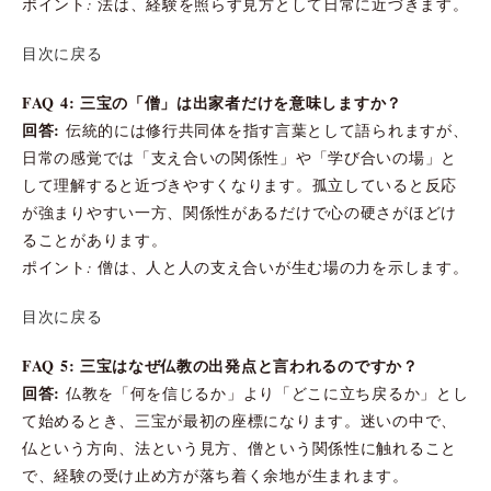
ポイント: 法は、経験を照らす見方として日常に近づきます。
目次に戻る
FAQ 4: 三宝の「僧」は出家者だけを意味しますか？
回答:
伝統的には修行共同体を指す言葉として語られますが、
日常の感覚では「支え合いの関係性」や「学び合いの場」と
して理解すると近づきやすくなります。孤立していると反応
が強まりやすい一方、関係性があるだけで心の硬さがほどけ
ることがあります。
ポイント: 僧は、人と人の支え合いが生む場の力を示します。
目次に戻る
FAQ 5: 三宝はなぜ仏教の出発点と言われるのですか？
回答:
仏教を「何を信じるか」より「どこに立ち戻るか」とし
て始めるとき、三宝が最初の座標になります。迷いの中で、
仏という方向、法という見方、僧という関係性に触れること
で、経験の受け止め方が落ち着く余地が生まれます。