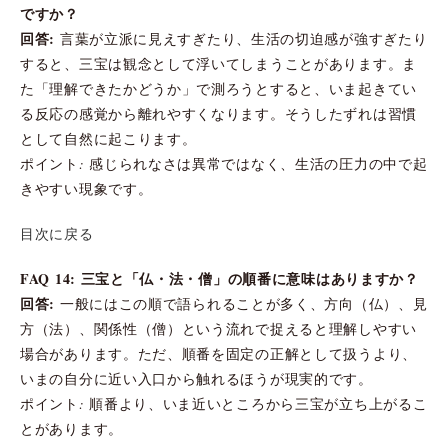
ですか？
回答:
言葉が立派に見えすぎたり、生活の切迫感が強すぎたり
すると、三宝は観念として浮いてしまうことがあります。ま
た「理解できたかどうか」で測ろうとすると、いま起きてい
る反応の感覚から離れやすくなります。そうしたずれは習慣
として自然に起こります。
ポイント: 感じられなさは異常ではなく、生活の圧力の中で起
きやすい現象です。
目次に戻る
FAQ 14: 三宝と「仏・法・僧」の順番に意味はありますか？
回答:
一般にはこの順で語られることが多く、方向（仏）、見
方（法）、関係性（僧）という流れで捉えると理解しやすい
場合があります。ただ、順番を固定の正解として扱うより、
いまの自分に近い入口から触れるほうが現実的です。
ポイント: 順番より、いま近いところから三宝が立ち上がるこ
とがあります。