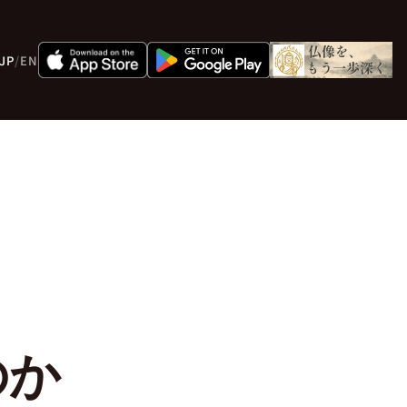
JP
/
EN
のか