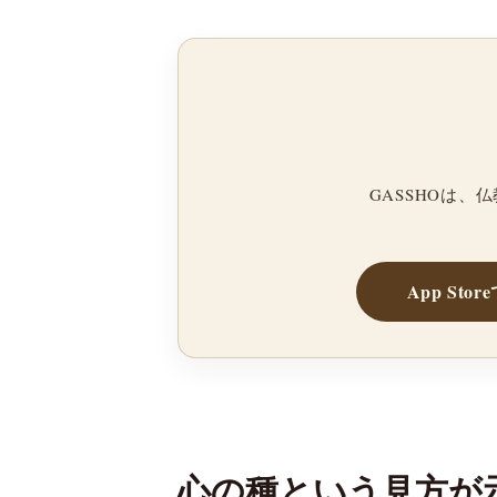
GASSHOは
App Sto
心の種という見方が