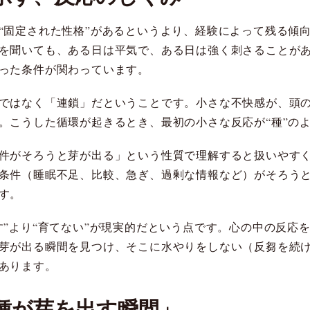
“固定された性格”があるというより、経験によって残る傾
を聞いても、ある日は平気で、ある日は強く刺さることが
った条件が関わっています。
ではなく「連鎖」だということです。小さな不快感が、頭
。こうした循環が起きるとき、最初の小さな反応が“種”の
件がそろうと芽が出る」という性質で理解すると扱いやす
条件（睡眠不足、比較、急ぎ、過剰な情報など）がそろう
す。
す”より“育てない”が現実的だという点です。心の中の反応
芽が出る瞬間を見つけ、そこに水やりをしない（反芻を続
あります。
種が芽を出す瞬間」