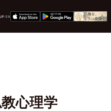
JP
/
EN
仏教心理学