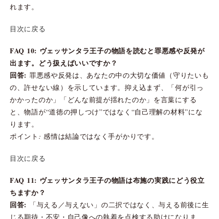
れます。
目次に戻る
FAQ 10: ヴェッサンタラ王子の物語を読むと罪悪感や反発が
出ます。どう扱えばいいですか？
回答:
罪悪感や反発は、あなたの中の大切な価値（守りたいも
の、許せない線）を示しています。抑え込まず、「何が引っ
かかったのか」「どんな前提が揺れたのか」を言葉にする
と、物語が“道徳の押しつけ”ではなく“自己理解の材料”にな
ります。
ポイント: 感情は結論ではなく手がかりです。
目次に戻る
FAQ 11: ヴェッサンタラ王子の物語は布施の実践にどう役立
ちますか？
回答:
「与える／与えない」の二択ではなく、与える前後に生
じる期待・不安・自己像への執着を点検する助けになりま