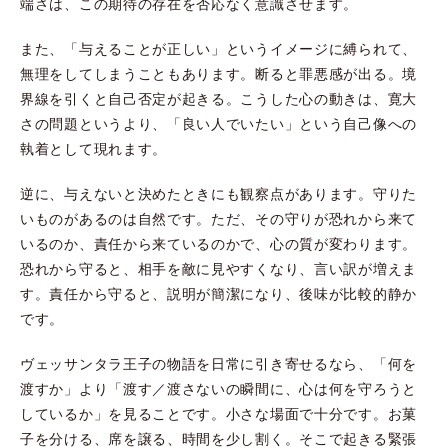
端さは、この期待の存在を否応なく意識させます。
また、「与えることが正しい」というイメージに縛られて、
無理をしてしまうこともあります。断ると罪悪感が出る。境
界線を引くと自己否定が起きる。こうした心の動きは、寛大
さの問題というより、「良い人でいたい」という自己像への
執着として現れます。
逆に、与えないと決めたときにも観察点があります。守りた
いものがあるのは自然です。ただ、その守りが恐れから来て
いるのか、責任から来ているのかで、心の質が変わります。
恐れから守ると、相手を敵に見やすくなり、言い訳が増えま
す。責任から守ると、説明が簡潔になり、後味が比較的静か
です。
ヴェッサンタラ王子の物語を日常に引き寄せるなら、「何を
渡すか」より「渡す／渡さないの瞬間に、心は何を守ろうと
しているか」を見ることです。小さな場面で十分です。お菓
子を分ける、席を譲る、時間を少し割く。そこで起きる緊張