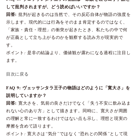
して批判されますが、どう読めばいいですか？
回答:
批判が起きるのは当然で、その反応自体が物語の強度を
示します。現代的には行為をそのまま肯定するのではなく、
「家族・責任・理想」の衝突が起きたとき、私たちの中で何
が正義として立ち上がるのかを観察する読み方が現実的で
す。
ポイント: 是非の結論より、価値観が露わになる過程に注目し
ます。
目次に戻る
FAQ 9: ヴェッサンタラ王子の物語はどのように「寛大さ」を
説明していますか？
回答:
寛大さを、気前の良さだけでなく「失う不安に飲み込ま
れない心のあり方」として描きます。同時に、寛大さが周囲
の理解と常に一致するわけではない点も示し、理想と現実の
摩擦を含めて語ります。
ポイント: 寛大さは“気分”ではなく“恐れとの関係”として現