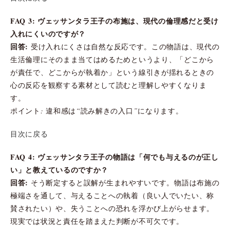
FAQ 3: ヴェッサンタラ王子の布施は、現代の倫理感だと受け
入れにくいのですが？
回答:
受け入れにくさは自然な反応です。この物語は、現代の
生活倫理にそのまま当てはめるためというより、「どこから
が責任で、どこからが執着か」という線引きが揺れるときの
心の反応を観察する素材として読むと理解しやすくなりま
す。
ポイント: 違和感は“読み解きの入口”になります。
目次に戻る
FAQ 4: ヴェッサンタラ王子の物語は「何でも与えるのが正し
い」と教えているのですか？
回答:
そう断定すると誤解が生まれやすいです。物語は布施の
極端さを通して、与えることへの執着（良い人でいたい、称
賛されたい）や、失うことへの恐れを浮かび上がらせます。
現実では状況と責任を踏まえた判断が不可欠です。