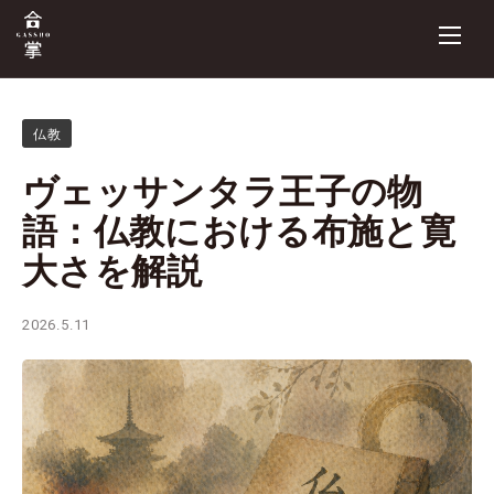
仏教
ヴェッサンタラ王子の物
語：仏教における布施と寛
大さを解説
2026.5.11