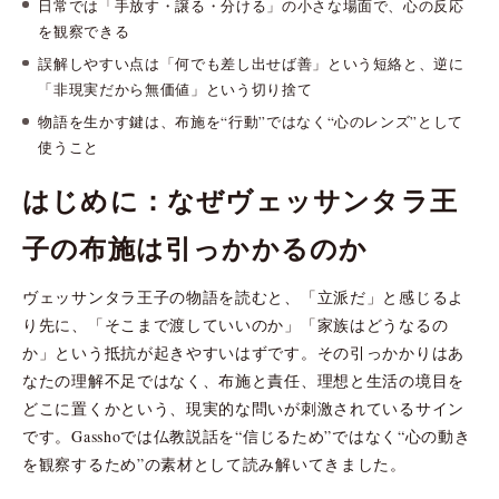
日常では「手放す・譲る・分ける」の小さな場面で、心の反応
を観察できる
誤解しやすい点は「何でも差し出せば善」という短絡と、逆に
「非現実だから無価値」という切り捨て
物語を生かす鍵は、布施を“行動”ではなく“心のレンズ”として
使うこと
はじめに：なぜヴェッサンタラ王
子の布施は引っかかるのか
ヴェッサンタラ王子の物語を読むと、「立派だ」と感じるよ
り先に、「そこまで渡していいのか」「家族はどうなるの
か」という抵抗が起きやすいはずです。その引っかかりはあ
なたの理解不足ではなく、布施と責任、理想と生活の境目を
どこに置くかという、現実的な問いが刺激されているサイン
です。Gasshoでは仏教説話を“信じるため”ではなく“心の動き
を観察するため”の素材として読み解いてきました。