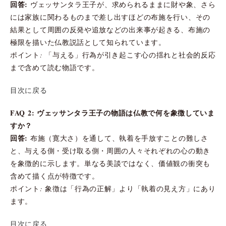
回答:
ヴェッサンタラ王子が、求められるままに財や象、さら
には家族に関わるものまで差し出すほどの布施を行い、その
結果として周囲の反発や追放などの出来事が起きる、布施の
極限を描いた仏教説話として知られています。
ポイント: 「与える」行為が引き起こす心の揺れと社会的反応
まで含めて読む物語です。
目次に戻る
FAQ 2: ヴェッサンタラ王子の物語は仏教で何を象徴していま
すか？
回答:
布施（寛大さ）を通して、執着を手放すことの難しさ
と、与える側・受け取る側・周囲の人々それぞれの心の動き
を象徴的に示します。単なる美談ではなく、価値観の衝突も
含めて描く点が特徴です。
ポイント: 象徴は「行為の正解」より「執着の見え方」にあり
ます。
目次に戻る