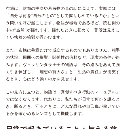
布施は、財布の中身や所有物の量の話に見えて、実際には
「自分は何を“自分のもの”として握りしめているのか」とい
う問いを呼び起こします。物語が極端であるほど、読む側の
中の“当然”が揺れます。揺れたときに初めて、普段は見えに
くい執着の輪郭が浮かびます。
また、布施は善意だけで成立するものでもありません。相手
の状況、周囲への影響、関係性の信頼など、現実の条件が絡
みます。ヴェッサンタラ王子の物語は、その絡みをあえて強
く引き伸ばし、「理想の寛大さ」と「生活の責任」が衝突す
るとき、心はどう動くのかを見せます。
この見方に立つと、物語は「真似すべき行動のマニュアル」
ではなくなります。代わりに、私たちが日常で何かを譲ると
き、断るとき、守るときに、どんな恐れや自己像が働いてい
るかを確かめるレンズとして機能します。
日常で起きていること：与える前