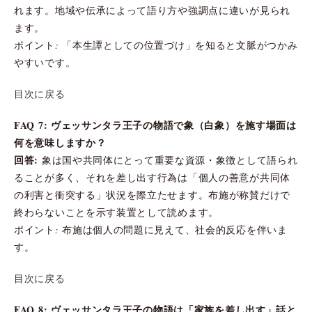
れます。地域や伝承によって語り方や強調点に違いが見られ
ます。
ポイント: 「本生譚としての位置づけ」を知ると文脈がつかみ
やすいです。
目次に戻る
FAQ 7: ヴェッサンタラ王子の物語で象（白象）を施す場面は
何を意味しますか？
回答:
象は国や共同体にとって重要な資源・象徴として語られ
ることが多く、それを差し出す行為は「個人の善意が共同体
の利害と衝突する」状況を際立たせます。布施が称賛だけで
終わらないことを示す装置として読めます。
ポイント: 布施は個人の問題に見えて、社会的反応を伴いま
す。
目次に戻る
FAQ 8: ヴェッサンタラ王子の物語は「家族を差し出す」話と