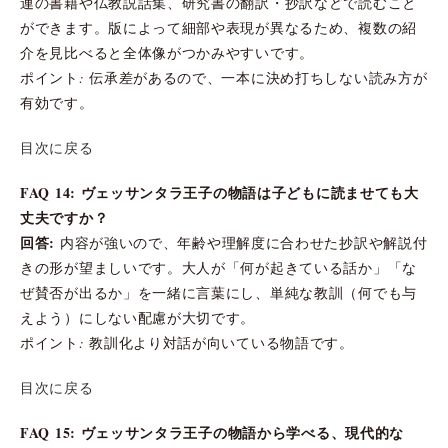
連の書籍や仏教説話集、研究書の翻訳・抄訳などで読むこと
ができます。版によって細部や表現が異なるため、複数の紹
介を見比べると全体像がつかみやすいです。
ポイント: 伝承差があるので、一本に決め打ちしない読み方が
有効です。
目次に戻る
FAQ 14: ヴェッサンタラ王子の物語は子どもに読ませても大
丈夫ですか？
回答:
内容が強いので、年齢や理解度に合わせた抄訳や解説付
きの形が望ましいです。大人が「何が起きている話か」「な
ぜ賛否が出るか」を一緒に言葉にし、単純な教訓（何でも与
えよう）にしない配慮が大切です。
ポイント: 教訓化より対話が向いている物語です。
目次に戻る
FAQ 15: ヴェッサンタラ王子の物語から学べる、現代的な