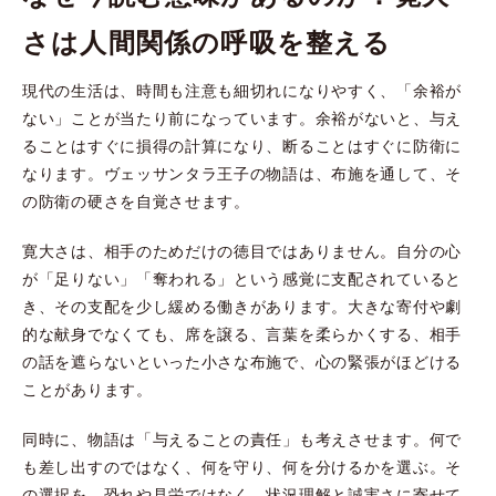
さは人間関係の呼吸を整える
現代の生活は、時間も注意も細切れになりやすく、「余裕が
ない」ことが当たり前になっています。余裕がないと、与え
ることはすぐに損得の計算になり、断ることはすぐに防衛に
なります。ヴェッサンタラ王子の物語は、布施を通して、そ
の防衛の硬さを自覚させます。
寛大さは、相手のためだけの徳目ではありません。自分の心
が「足りない」「奪われる」という感覚に支配されていると
き、その支配を少し緩める働きがあります。大きな寄付や劇
的な献身でなくても、席を譲る、言葉を柔らかくする、相手
の話を遮らないといった小さな布施で、心の緊張がほどける
ことがあります。
同時に、物語は「与えることの責任」も考えさせます。何で
も差し出すのではなく、何を守り、何を分けるかを選ぶ。そ
の選択を、恐れや見栄ではなく、状況理解と誠実さに寄せて