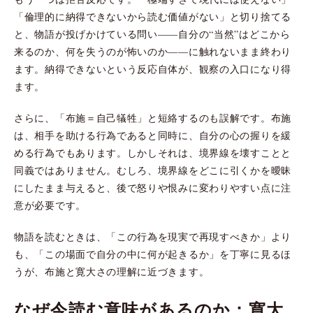
「倫理的に納得できないから読む価値がない」と切り捨てる
と、物語が投げかけている問い――自分の“当然”はどこから
来るのか、何を失うのが怖いのか――に触れないまま終わり
ます。納得できないという反応自体が、観察の入口になり得
ます。
さらに、「布施＝自己犠牲」と短絡するのも誤解です。布施
は、相手を助ける行為であると同時に、自分の心の握りを緩
める行為でもあります。しかしそれは、境界線を壊すことと
同義ではありません。むしろ、境界線をどこに引くかを曖昧
にしたまま与えると、後で怒りや恨みに変わりやすい点に注
意が必要です。
物語を読むときは、「この行為を現実で再現すべきか」より
も、「この場面で自分の中に何が起きるか」を丁寧に見るほ
うが、布施と寛大さの理解に近づきます。
なぜ今読む意味があるのか：寛大