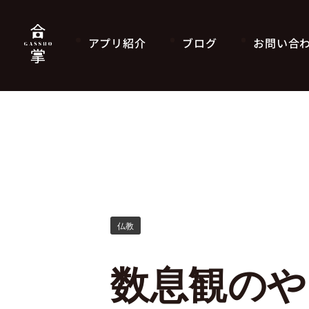
アプリ紹介
ブログ
お問い合
仏教
数息観のや