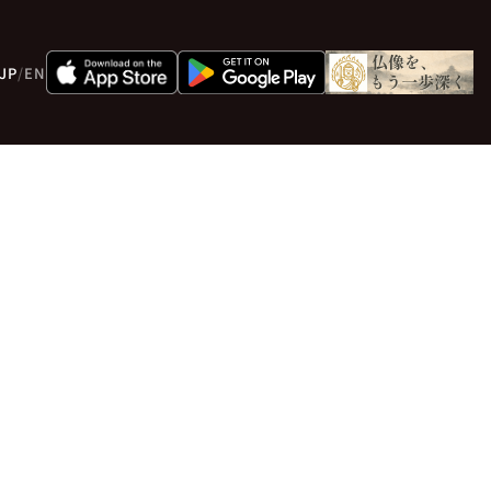
JP
/
EN