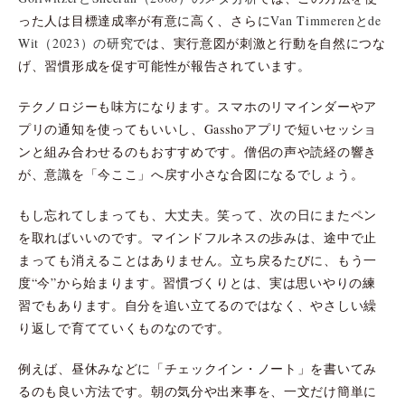
った人は目標達成率が有意に高く、さらに
Van Timmerenとde
Wit（2023）の研究
では、実行意図が刺激と行動を自然につな
げ、習慣形成を促す可能性が報告されています。
テクノロジーも味方になります。スマホのリマインダーやア
プリの通知を使ってもいいし、Gasshoアプリで短いセッショ
ンと組み合わせるのもおすすめです。僧侶の声や読経の響き
が、意識を「今ここ」へ戻す小さな合図になるでしょう。
もし忘れてしまっても、大丈夫。笑って、次の日にまたペン
を取ればいいのです。マインドフルネスの歩みは、途中で止
まっても消えることはありません。立ち戻るたびに、もう一
度“今”から始まります。習慣づくりとは、実は思いやりの練
習でもあります。自分を追い立てるのではなく、やさしい繰
り返しで育てていくものなのです。
例えば、昼休みなどに「チェックイン・ノート」を書いてみ
るのも良い方法です。朝の気分や出来事を、一文だけ簡単に