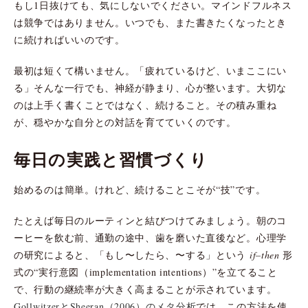
もし1日抜けても、気にしないでください。マインドフルネス
は競争ではありません。いつでも、また書きたくなったとき
に続ければいいのです。
最初は短くて構いません。「疲れているけど、いまここにい
る」そんな一行でも、神経が静まり、心が整います。大切な
のは上手く書くことではなく、続けること。その積み重ね
が、穏やかな自分との対話を育てていくのです。
毎日の実践と習慣づくり
始めるのは簡単。けれど、続けることこそが“技”です。
たとえば毎日のルーティンと結びつけてみましょう。朝のコ
ーヒーを飲む前、通勤の途中、歯を磨いた直後など。心理学
の研究によると、「もし〜したら、〜する」という
if–then
形
式の“実行意図（implementation intentions）”を立てること
で、行動の継続率が大きく高まることが示されています。
GollwitzerとSheeran（2006）のメタ分析
では、この方法を使