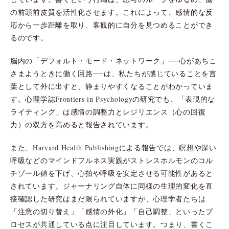
の前頭前皮質を活性化させます。これによって、感情的な反
応から一歩距離を取り、客観的に自分を見つめることができ
るのです。
脳内の「デフォルト・モード・ネットワーク」──心があちこ
さまようときに働く回路──は、私たちが感じていることを言
葉として外に出すと、静まりやすくなることがわかっていま
す。心理学誌
Frontiers in Psychology
の研究でも、「表現的な
ライティング」は感情の調整力とレジリエンス（心の回復
力）の双方を高めると報告されています。
また、
Harvard Health Publishing
による報告では、瞑想や深い
呼吸などのマインドフルネス実践がストレスホルモンのコル
チゾール値を下げ、心拍や呼吸を安定させる可能性があると
されています。ジャーナリング自体に同様の生理的変化を直
接確認した研究はまだ限られていますが、心理学者たちは
「注意の切り替え」「感情の外化」「自己調整」といったプ
ロセスが共通している点に注目しています。つまり、書くこ