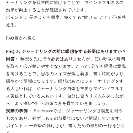
ャーナリングを日常的に続けることで、マインドフルネスの
効果が向上することが確認されています。
ポイント： 長さよりも頻度。短くても“続ける”ことが心を整
える。
FAQ目次へ戻る
FAQ 3: ジャーナリングの前に瞑想をする必要はありますか？
回答：
瞑想を先に行う必要はありませんが、短い呼吸の時間
を取ると心が整いやすくなります。たった1分でも呼吸に意識
を向けることで、思考のノイズが落ち着き、書く時間がより
穏やかで明晰になります。瞑想のあとにジャーナリングをす
る人もいれば、ジャーナリング自体を主要なマインドフルネ
ス実践としている人もいます。自分に合うリズムを探しなが
ら、より深い“今”への気づきを育てていきましょう。
実際の事例：
Headspace
では、ジャーナリングは瞑想を補う
ものであり、必ずしもその前提ではないと解説しています。
ポイント： 一呼吸の静けさが、書くための最初の一行をひら
く。