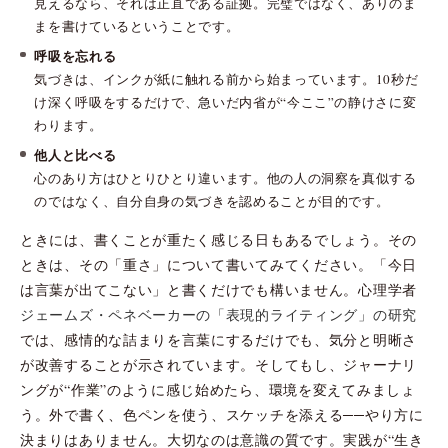
見えるなら、それは正直である証拠。完璧ではなく、ありのま
まを書けているということです。
呼吸を忘れる
気づきは、インクが紙に触れる前から始まっています。10秒だ
け深く呼吸をするだけで、急いだ内省が“今ここ”の静けさに変
わります。
他人と比べる
心のあり方はひとりひとり違います。他の人の洞察を真似する
のではなく、自分自身の気づきを認めることが目的です。
ときには、書くことが重たく感じる日もあるでしょう。その
ときは、その「重さ」について書いてみてください。「今日
は言葉が出てこない」と書くだけでも構いません。心理学者
ジェームズ・ペネベーカーの「表現的ライティング」の研究
では、感情的な詰まりを言葉にするだけでも、気分と明晰さ
が改善することが示されています。そしてもし、ジャーナリ
ングが“作業”のように感じ始めたら、環境を変えてみましょ
う。外で書く、色ペンを使う、スケッチを添える──やり方に
決まりはありません。大切なのは意識の質です。実践が“生き