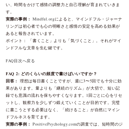
い、時間をかけて感情の調整力と自己理解が育まれていきま
す。
実際の事例：
Mindful.org
によると、マインドフル・ジャーナ
リングは初心者でも心の明晰さと感情の安定を高める効果が
あると報告されています。
ポイント： 「書くこと」よりも「気づくこと」。それがマイ
ンドフルな文章を生む鍵です。
FAQ目次へ戻る
FAQ 2: どのくらいの頻度で書けばいいですか？
回答：
理想は毎日書くことですが、週に3〜5回でも十分に効
果があります。量よりも「継続のリズム」が大切で、短い記
録でも意識の流れを保ちやすくなります。1回ごとに心をリセ
ットし、観察力を少しずつ鍛えていくことが目的です。完璧
に書こうとする必要はなく、「続けること」が自然にマイン
ドフルネスを育てます。
実際の事例：
PositivePsychology.com
の調査では、短時間のジ