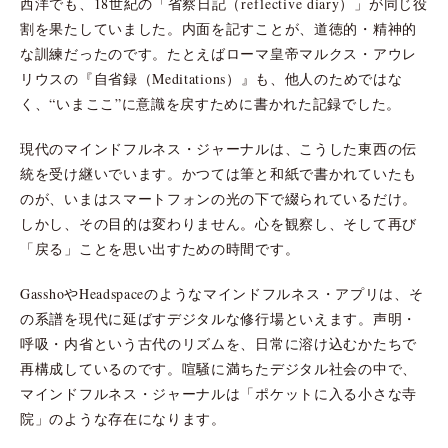
西洋でも、18世紀の「省察日記（reflective diary）」が同じ役
割を果たしていました。内面を記すことが、道徳的・精神的
な訓練だったのです。たとえばローマ皇帝マルクス・アウレ
リウスの『自省録（Meditations）』も、他人のためではな
く、“いまここ”に意識を戻すために書かれた記録でした。
現代のマインドフルネス・ジャーナルは、こうした東西の伝
統を受け継いでいます。かつては筆と和紙で書かれていたも
のが、いまはスマートフォンの光の下で綴られているだけ。
しかし、その目的は変わりません。心を観察し、そして再び
「戻る」ことを思い出すための時間です。
GasshoやHeadspaceのようなマインドフルネス・アプリは、そ
の系譜を現代に延ばすデジタルな修行場といえます。声明・
呼吸・内省という古代のリズムを、日常に溶け込むかたちで
再構成しているのです。喧騒に満ちたデジタル社会の中で、
マインドフルネス・ジャーナルは「ポケットに入る小さな寺
院」のような存在になります。