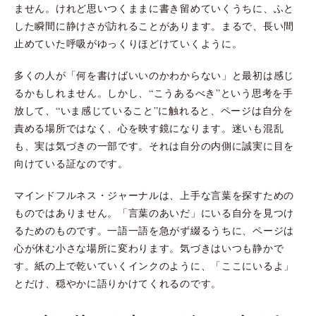
ません。けれど思いつくままに書き留めていくうちに、ふと
した瞬間に静けさが訪れることがあります。まるで、長い間
止めていた呼吸がゆっくりほどけていくように。
多くの人が「何を書けばいいのかわからない」と最初は感じ
るかもしれません。しかし、“こうあるべき”という思考を手
放して、“いま感じていること”に触れると、ページは自分を
責める場所ではなく、心を映す鏡になります。迷いも混乱
も、実は気づきの一部です。それは自分の内側に誠実に目を
向けている証なのです。
マインドフルネス・ジャーナルは、上手な言葉を探すための
ものではありません。「言葉のあいだ」にいる自分を見つけ
るためのものです。一語一語を急がず綴るうちに、ページは
心が休む小さな場所に変わります。気づきはいつも静かで
す。紙の上で乾いていくインクのように、「ここにいるよ」
とだけ、穏やかに語りかけてくれるのです。