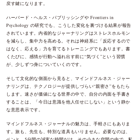
戻す鍵になります。
ハーバード・ヘルス・パブリッシングや Frontiers in
Psychology の研究でも、こうした変化を裏づける結果が報告
されています。内省的なジャーナリングはストレスホルモン
を減らし、集中力を高める。それは神経系に「反応するので
はなく、応える」力を育てるトレーニングでもあります。書
くたびに、感情が行動へ溢れ出す前に“気づく”という習慣
が、少しずつ身についていくのです。
そして文化的な側面から見ると、マインドフルネス・ジャー
ナリングは、テクノロジーが提供しづらい“親密さ”をもたら
します。速さが価値になる世界の中で、自分の内面を手書き
することは、「今日は意識を他人任せにしない」という静か
な意思表示です。
マインドフルネス・ジャーナルの魅力は、手軽さにもありま
す。旅も、先生も、特別な道具もいりません。必要なのは、
ペンと、5分間の誠実な時間だけ。その小さな空間の中で、私