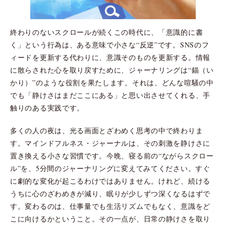
終わりのないスクロールが続くこの時代に、「意識的に書
く」という行為は、ある意味で小さな“反逆”です。SNSのフ
ィードを更新する代わりに、意識そのものを更新する。情報
に散らされた心を取り戻すために、ジャーナリングは“錨（い
かり）”のような役割を果たします。それは、どんな喧騒の中
でも「静けさはまだここにある」と思い出させてくれる、手
触りのある実践です。
多くの人の夜は、光る画面とざわめく思考の中で終わりま
す。マインドフルネス・ジャーナルは、その刺激を静けさに
置き換える小さな習慣です。今晩、寝る前の“ながらスクロー
ル”を、5分間のジャーナリングに変えてみてください。すぐ
に劇的な変化が起こるわけではありません。けれど、続ける
うちに心のざわめきが減り、眠りが少しずつ深くなるはずで
す。変わるのは、仕事量でも生活リズムでもなく、意識をど
こに向けるかということ。その一点が、日常の静けさを取り