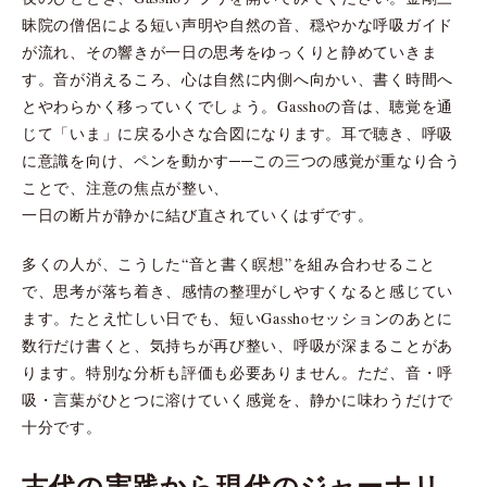
昧院の僧侶による短い声明や自然の音、穏やかな呼吸ガイド
が流れ、その響きが一日の思考をゆっくりと静めていきま
す。音が消えるころ、心は自然に内側へ向かい、書く時間へ
とやわらかく移っていくでしょう。Gasshoの音は、聴覚を通
じて「いま」に戻る小さな合図になります。耳で聴き、呼吸
に意識を向け、ペンを動かす──この三つの感覚が重なり合う
ことで、注意の焦点が整い、
一日の断片が静かに結び直されていくはずです。
多くの人が、こうした“音と書く瞑想”を組み合わせること
で、思考が落ち着き、感情の整理がしやすくなると感じてい
ます。たとえ忙しい日でも、短いGasshoセッションのあとに
数行だけ書くと、気持ちが再び整い、呼吸が深まることがあ
ります。特別な分析も評価も必要ありません。ただ、音・呼
吸・言葉がひとつに溶けていく感覚を、静かに味わうだけで
十分です。
古代の実践から現代のジャーナリ