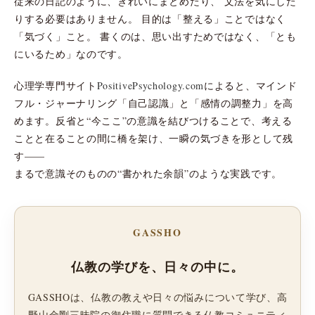
従来の日記のように、きれいにまとめたり、 文法を気にした
りする必要はありません。 目的は「整える」ことではなく
「気づく」こと。 書くのは、思い出すためではなく、「とも
にいるため」なのです。
心理学専門サイト
PositivePsychology.com
によると、マインド
フル・ジャーナリング「自己認識」と「感情の調整力」を高
めます。反省と“今ここ”の意識を結びつけることで、考える
ことと在ることの間に橋を架け、一瞬の気づきを形として残
す——
まるで意識そのものの“書かれた余韻”のような実践です。
GASSHO
仏教の学びを、日々の中に。
GASSHOは、仏教の教えや日々の悩みについて学び、高
野山金剛三昧院の御住職に質問できる仏教コミュニティ