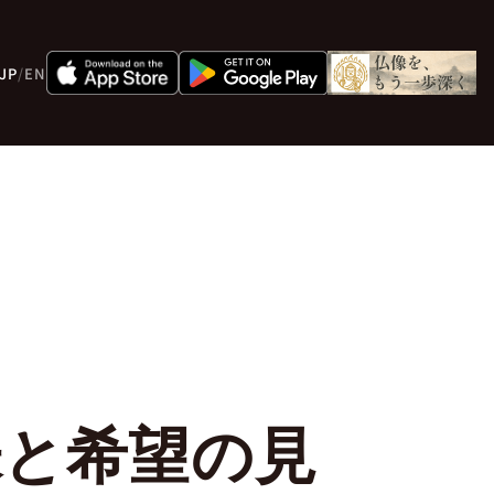
JP
/
EN
味と希望の見