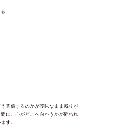
なる
る
る
どう関係するのかが曖昧なまま残りが
瞬間に、心がどこへ向かうかが問われ
います。