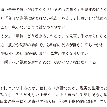
、遠い未来の救いだけでなく「いまの心の向き」を映す鏡にも
より「焦りや絶望に飲まれない視点」を支える比喩として読め
ること・急がないことと結びつきやすい
扱うか」「期待にどう巻き込まれるか」を見直す手がかりにな
反応、疲労や沈黙の場面で、弥勒的な見方が静かに立ち上がる
や即効性への期待が強いほど、見方が硬くなりやすい
の一瞬」へと視線を戻すための、穏やかな道標になりうる
それはいつ来るのか、信じるべき話なのか、現実の生活と
るのは、先の見えない不安や、いまの自分に失望しそうな
語を日常の感覚に引き寄せて読み解く記事を継続的に制作して