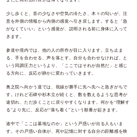
少し歩くと、音の少なさや空気の冷たさ、木々の匂いが、注
意を外側の情報から内側の感覚へ引き戻します。すると「急
がなくていい」という感覚が、説明される前に身体に入って
きます。
参道や境内では、他の人の所作が目に入ります。立ち止ま
る、手を合わせる、声を落とす。自分も合わせなければ、と
いう同調圧力というより、「ここではそれが自然だ」と感じ
る方向に、反応が静かに変わっていきます。
奥之院へ向かう道では、視線が勝手に先へ先へと急ぎがちで
す。けれど石碑や杉木立が続くと、数を数えるような思考が
途切れ、ただ歩くことに戻りやすくなります。何かを“理解す
る”より先に、反応が“落ち着く”という順番が起きます。
途中で「ここは墓地なのか」という戸惑いが出る人もいま
す。その戸惑い自体が、死や記憶に対する自分の距離感を映