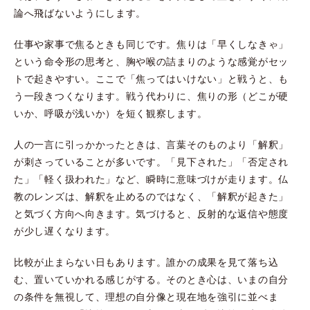
論へ飛ばないようにします。
仕事や家事で焦るときも同じです。焦りは「早くしなきゃ」
という命令形の思考と、胸や喉の詰まりのような感覚がセッ
トで起きやすい。ここで「焦ってはいけない」と戦うと、も
う一段きつくなります。戦う代わりに、焦りの形（どこが硬
いか、呼吸が浅いか）を短く観察します。
人の一言に引っかかったときは、言葉そのものより「解釈」
が刺さっていることが多いです。「見下された」「否定され
た」「軽く扱われた」など、瞬時に意味づけが走ります。仏
教のレンズは、解釈を止めるのではなく、「解釈が起きた」
と気づく方向へ向きます。気づけると、反射的な返信や態度
が少し遅くなります。
比較が止まらない日もあります。誰かの成果を見て落ち込
む、置いていかれる感じがする。そのとき心は、いまの自分
の条件を無視して、理想の自分像と現在地を強引に並べま