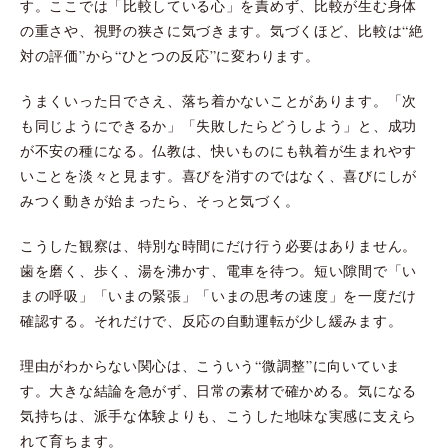
す。ここでは「比較している心」を責めず、比較が生む身体
の重さや、視野の狭さに気づきます。気づくほど、比較は“絶
対の評価”から“ひとつの反応”に変わります。
うまくいった日でさえ、落ち着かないことがあります。「次
も同じようにできるか」「失敗したらどうしよう」と、成功
が不安の種になる。仏教は、快いものにも執着が生まれやす
いことを淡々と見ます。喜びを消すのではなく、喜びにしが
みつく動きが始まったら、そっと気づく。
こうした観察は、特別な時間にだけ行う必要はありません。
歯を磨く、歩く、湯を沸かす、電車を待つ。短い隙間で「い
まの呼吸」「いまの緊張」「いまの思考の速度」を一度だけ
確認する。それだけで、反応の自動運転が少し緩みます。
理由がわからない関心は、こういう“微調整”に向いていま
す。大きな結論を急がず、日常の素材で確かめる。気になる
気持ちは、派手な体験よりも、こうした地味な実感に支えら
れて育ちます。