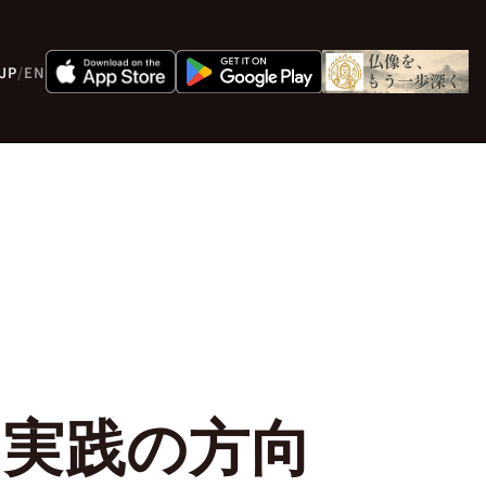
JP
/
EN
？実践の方向