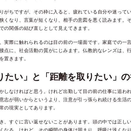
りがちですが、その枠に入ると、疲れている自分や迷って
狭くなり、言葉が短くなり、相手の意図を悪く読みます。
での関係の結び直しとして見えてきます。
、実際に触れられるのは目の前の一場面です。家庭での一
接点に、社会活動の質がにじみます。仏教的なレンズは、
を置きます。
りたい」と「距離を取りたい」の
かしなければと思う。けれど出勤して目の前の仕事に追わ
意志が弱いからというより、注意が引っ張られ続ける生活
常の現実としてあります。
き、すぐに言い返せないことがあります。頭の中では正し
くなる。けれど、その瞬間の身体は固まり、呼吸は浅くな