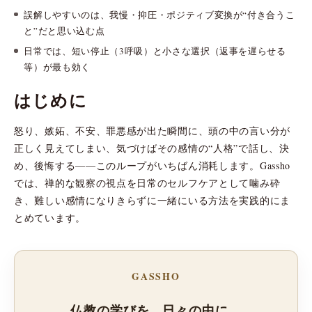
誤解しやすいのは、我慢・抑圧・ポジティブ変換が“付き合うこ
と”だと思い込む点
日常では、短い停止（3呼吸）と小さな選択（返事を遅らせる
等）が最も効く
はじめに
怒り、嫉妬、不安、罪悪感が出た瞬間に、頭の中の言い分が
正しく見えてしまい、気づけばその感情の“人格”で話し、決
め、後悔する——このループがいちばん消耗します。Gassho
では、禅的な観察の視点を日常のセルフケアとして噛み砕
き、難しい感情になりきらずに一緒にいる方法を実践的にま
とめています。
GASSHO
仏教の学びを、日々の中に。