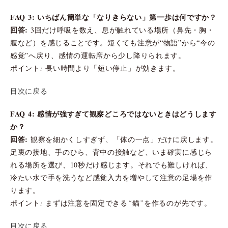
FAQ 3: いちばん簡単な「なりきらない」第一歩は何ですか？
回答:
3回だけ呼吸を数え、息が触れている場所（鼻先・胸・
腹など）を感じることです。短くても注意が“物語”から“今の
感覚”へ戻り、感情の運転席から少し降りられます。
ポイント: 長い時間より「短い停止」が効きます。
目次に戻る
FAQ 4: 感情が強すぎて観察どころではないときはどうします
か？
回答:
観察を細かくしすぎず、「体の一点」だけに戻します。
足裏の接地、手のひら、背中の接触など、いま確実に感じら
れる場所を選び、10秒だけ感じます。それでも難しければ、
冷たい水で手を洗うなど感覚入力を増やして注意の足場を作
ります。
ポイント: まずは注意を固定できる“錨”を作るのが先です。
目次に戻る