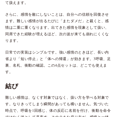
て扱えます。
さらに、感情を敵にしないことは、自分への信頼を回復させ
ます。難しい感情が出るたびに「またダメだ」と裁くと、感
情は二重に重くなります。出てきた感情を現象として扱い、
同席できた経験が増えるほど、次の波が来ても崩れにくくな
ります。
日常での実装はシンプルです。強い感情のときほど、長い内
省より「短い停止」と「体への帰還」が効きます。3呼吸、足
裏、名札、衝動の確認。この4点セットは、どこでも使えま
す。
結び
難しい感情は、なくす対象ではなく、扱い方を学べる対象で
す。なりきってしまう瞬間があっても構いません。気づいた
時点で、呼吸を1回感じ、体の反応に名前を付け、衝動を命令
ではなく波として見直す。その小さな戻り方が、感情と一緒