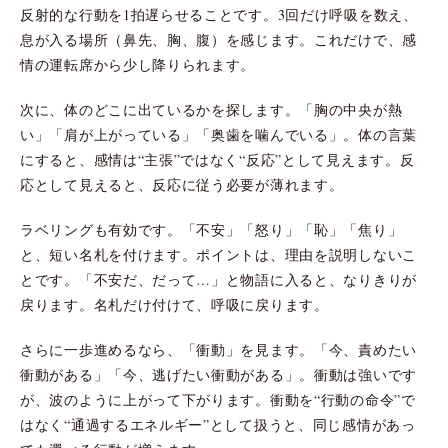
反射的な行動を1拍遅らせることです。3回だけ呼吸を数え、
息が入る場所（鼻先、胸、腹）を感じます。これだけで、感
情の運転席から少し降りられます。
次に、体のどこに出ているかを探します。「胸の中央が熱
い」「肩が上がっている」「奥歯を噛んでいる」。体の言葉
にすると、感情は“主張”ではなく“反応”として見えます。反
応として見えると、反応に従う必要が薄れます。
ラベリングも有効です。「不安」「怒り」「恥」「焦り」
と、短い名札を付けます。ポイントは、理由を説明しないこ
とです。「不安だ、だって…」と物語に入ると、なりきりが
戻ります。名札だけ付けて、呼吸に戻ります。
さらに一歩進めるなら、「衝動」を見ます。「今、責めたい
衝動がある」「今、逃げたい衝動がある」。衝動は強いです
が、波のように上がって下がります。衝動を“行動の命令”で
はなく“通過するエネルギー”として扱うと、同じ感情があっ