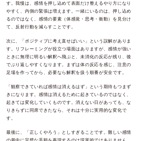
す。我慢は、感情を押し込めて表面だけ整えるやり方になり
やすく、内側の緊張は増えます。一緒にいるのは、押し込め
るのではなく、感情の要素（体感覚・思考・衝動）を見分け
て、反射行動を減らすことです。
次に、「ポジティブに考え直せばいい」という誤解がありま
す。リフレーミングが役立つ場面はありますが、感情が強い
ときに無理に明るい解釈へ飛ぶと、未消化の反応が残り、後
でぶり返しやすくなります。まずは体の反応を感じ、注意の
足場を作ってから、必要なら解釈を扱う順番が安全です。
「観察できていれば感情は消えるはず」という期待もつまず
きになります。感情は消えるために起きているのではなく、
起きては変化していくものです。消えない日があっても、な
りきらずに同席できたなら、それは十分に実用的な変化で
す。
最後に、「正しくやろう」としすぎることです。難しい感情
の最中に完璧な手順を再現するのは現実的ではありません。