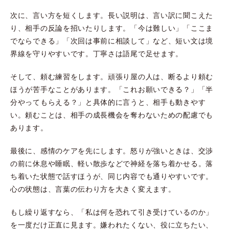
次に、言い方を短くします。長い説明は、言い訳に聞こえた
り、相手の反論を招いたりします。「今は難しい」「ここま
でならできる」「次回は事前に相談して」など、短い文は境
界線を守りやすいです。丁寧さは語尾で足せます。
そして、頼む練習をします。頑張り屋の人は、断るより頼む
ほうが苦手なことがあります。「これお願いできる？」「半
分やってもらえる？」と具体的に言うと、相手も動きやす
い。頼むことは、相手の成長機会を奪わないための配慮でも
あります。
最後に、感情のケアを先にします。怒りが強いときは、交渉
の前に休息や睡眠、軽い散歩などで神経を落ち着かせる。落
ち着いた状態で話すほうが、同じ内容でも通りやすいです。
心の状態は、言葉の伝わり方を大きく変えます。
もし繰り返すなら、「私は何を恐れて引き受けているのか」
を一度だけ正直に見ます。嫌われたくない、役に立ちたい、