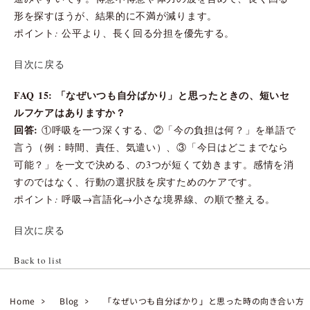
形を探すほうが、結果的に不満が減ります。
ポイント: 公平より、長く回る分担を優先する。
目次に戻る
FAQ 15: 「なぜいつも自分ばかり」と思ったときの、短いセ
ルフケアはありますか？
回答:
①呼吸を一つ深くする、②「今の負担は何？」を単語で
言う（例：時間、責任、気遣い）、③「今日はどこまでなら
可能？」を一文で決める、の3つが短くて効きます。感情を消
すのではなく、行動の選択肢を戻すためのケアです。
ポイント: 呼吸→言語化→小さな境界線、の順で整える。
目次に戻る
Back to list
Home
Blog
「なぜいつも自分ばかり」と思った時の向き合い方