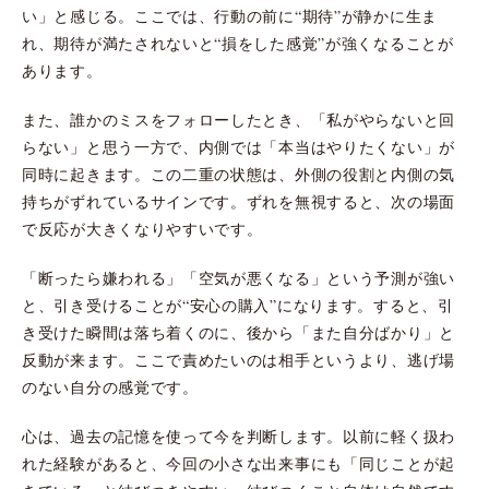
い」と感じる。ここでは、行動の前に“期待”が静かに生ま
れ、期待が満たされないと“損をした感覚”が強くなることが
あります。
また、誰かのミスをフォローしたとき、「私がやらないと回
らない」と思う一方で、内側では「本当はやりたくない」が
同時に起きます。この二重の状態は、外側の役割と内側の気
持ちがずれているサインです。ずれを無視すると、次の場面
で反応が大きくなりやすいです。
「断ったら嫌われる」「空気が悪くなる」という予測が強い
と、引き受けることが“安心の購入”になります。すると、引
き受けた瞬間は落ち着くのに、後から「また自分ばかり」と
反動が来ます。ここで責めたいのは相手というより、逃げ場
のない自分の感覚です。
心は、過去の記憶を使って今を判断します。以前に軽く扱わ
れた経験があると、今回の小さな出来事にも「同じことが起