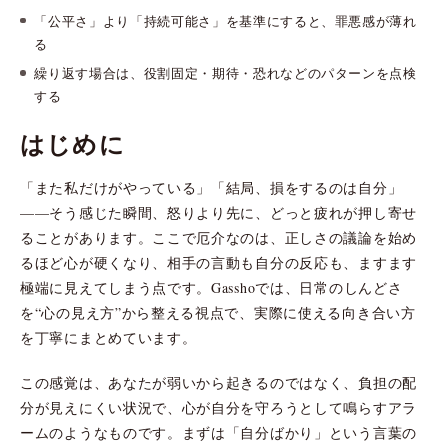
「公平さ」より「持続可能さ」を基準にすると、罪悪感が薄れ
る
繰り返す場合は、役割固定・期待・恐れなどのパターンを点検
する
はじめに
「また私だけがやっている」「結局、損をするのは自分」
——そう感じた瞬間、怒りより先に、どっと疲れが押し寄せ
ることがあります。ここで厄介なのは、正しさの議論を始め
るほど心が硬くなり、相手の言動も自分の反応も、ますます
極端に見えてしまう点です。Gasshoでは、日常のしんどさ
を“心の見え方”から整える視点で、実際に使える向き合い方
を丁寧にまとめています。
この感覚は、あなたが弱いから起きるのではなく、負担の配
分が見えにくい状況で、心が自分を守ろうとして鳴らすアラ
ームのようなものです。まずは「自分ばかり」という言葉の