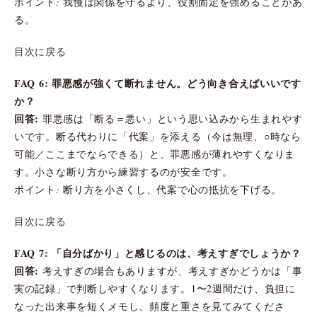
ポイント: 我慢は関係を守るより、役割固定を強めることがあ
る。
目次に戻る
FAQ 6: 罪悪感が強くて断れません。どう向き合えばいいです
か？
回答:
罪悪感は「断る＝悪い」という思い込みから生まれやす
いです。断る代わりに「代案」を添える（今は無理、○時なら
可能／ここまでならできる）と、罪悪感が薄れやすくなりま
す。小さな断り方から練習するのが安全です。
ポイント: 断り方を小さくし、代案で心の抵抗を下げる。
目次に戻る
FAQ 7: 「自分ばかり」と感じるのは、考えすぎでしょうか？
回答:
考えすぎの場合もありますが、考えすぎかどうかは「事
実の記録」で判断しやすくなります。1〜2週間だけ、負担に
なった出来事を短くメモし、頻度と重さを見てみてくださ