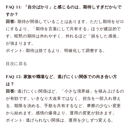
FAQ 11: 「自分ばかり」と感じるのは、期待しすぎだからで
すか？
回答:
期待が関係していることはあります。ただし期待をゼロ
にするより、「期待を言葉にして共有する」ほうが建設的で
す。暗黙の期待は外れやすく、外れるほど「損をした感覚」
が強まります。
ポイント: 期待は捨てるより、明確化して調整する。
目次に戻る
FAQ 12: 家族や職場など、逃げにくい関係での向き合い方
は？
回答:
逃げにくい関係ほど、「小さな境界線」を積み上げるの
が有効です。いきなり大改革ではなく、担当を一部入れ替え
る、期限を決める、手順を共有するなど、摩擦の少ない変更
から始めます。感情の爆発より、運用の変更が効きます。
ポイント: 逃げられない関係は、運用を少しずつ変える。