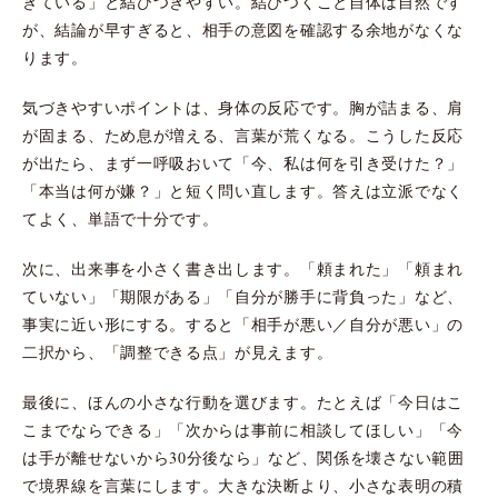
きている」と結びつきやすい。結びつくこと自体は自然です
が、結論が早すぎると、相手の意図を確認する余地がなくな
ります。
気づきやすいポイントは、身体の反応です。胸が詰まる、肩
が固まる、ため息が増える、言葉が荒くなる。こうした反応
が出たら、まず一呼吸おいて「今、私は何を引き受けた？」
「本当は何が嫌？」と短く問い直します。答えは立派でなく
てよく、単語で十分です。
次に、出来事を小さく書き出します。「頼まれた」「頼まれ
ていない」「期限がある」「自分が勝手に背負った」など、
事実に近い形にする。すると「相手が悪い／自分が悪い」の
二択から、「調整できる点」が見えます。
最後に、ほんの小さな行動を選びます。たとえば「今日はこ
こまでならできる」「次からは事前に相談してほしい」「今
は手が離せないから30分後なら」など、関係を壊さない範囲
で境界線を言葉にします。大きな決断より、小さな表明の積