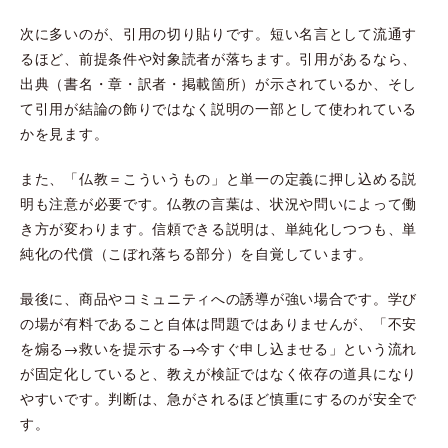
次に多いのが、引用の切り貼りです。短い名言として流通す
るほど、前提条件や対象読者が落ちます。引用があるなら、
出典（書名・章・訳者・掲載箇所）が示されているか、そし
て引用が結論の飾りではなく説明の一部として使われている
かを見ます。
また、「仏教＝こういうもの」と単一の定義に押し込める説
明も注意が必要です。仏教の言葉は、状況や問いによって働
き方が変わります。信頼できる説明は、単純化しつつも、単
純化の代償（こぼれ落ちる部分）を自覚しています。
最後に、商品やコミュニティへの誘導が強い場合です。学び
の場が有料であること自体は問題ではありませんが、「不安
を煽る→救いを提示する→今すぐ申し込ませる」という流れ
が固定化していると、教えが検証ではなく依存の道具になり
やすいです。判断は、急がされるほど慎重にするのが安全で
す。