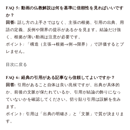
FAQ 5: 動画の仏教解説は何を基準に信頼性を見ればいいです
か？
回答:
話し方の上手さではなく、主張の根拠、引用の出典、用
語の定義、反例や限界の提示があるかを見ます。結論だけ強
く、根拠が薄い動画は注意が必要です。
ポイント: 「構造（主張→根拠→例→限界）」で評価するとブ
レません。
目次に戻る
FAQ 6: 経典の引用がある記事なら信頼してよいですか？
回答:
引用があること自体は良い兆候ですが、出典が具体的
か、前後の文脈が保たれているか、引用が結論の飾りになっ
ていないかを確認してください。切り貼り引用は誤解を生み
ます。
ポイント: 引用は「出典の明確さ」と「文脈」で質が決まりま
す。