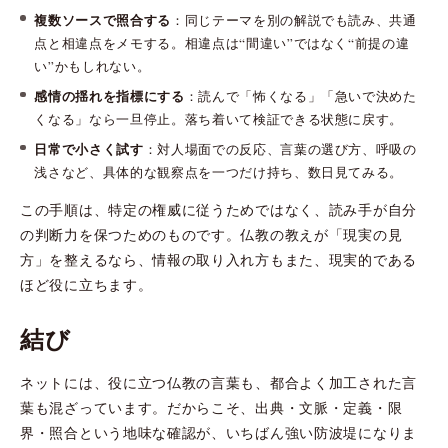
複数ソースで照合する
：同じテーマを別の解説でも読み、共通
点と相違点をメモする。相違点は“間違い”ではなく“前提の違
い”かもしれない。
感情の揺れを指標にする
：読んで「怖くなる」「急いで決めた
くなる」なら一旦停止。落ち着いて検証できる状態に戻す。
日常で小さく試す
：対人場面での反応、言葉の選び方、呼吸の
浅さなど、具体的な観察点を一つだけ持ち、数日見てみる。
この手順は、特定の権威に従うためではなく、読み手が自分
の判断力を保つためのものです。仏教の教えが「現実の見
方」を整えるなら、情報の取り入れ方もまた、現実的である
ほど役に立ちます。
結び
ネットには、役に立つ仏教の言葉も、都合よく加工された言
葉も混ざっています。だからこそ、出典・文脈・定義・限
界・照合という地味な確認が、いちばん強い防波堤になりま