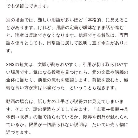
でも保留にできます。
別の場面では、難しい用語が多いほど「本格的」に見えるこ
とがあります。けれど、用語の定義が曖昧なまま話が進む
と、読者は反論できなくなります。信頼できる解説は、専門
語を使うとしても、日常語に戻して説明し直す余白がありま
す。
SNSの短文は、文脈が削られやすく、引用が切り取られやす
い場所です。気になる投稿を見つけたら、元の文章や講義の
全体に当たり、前後の流れを確認します。前後を読むと、極
端な言い方が実は比喩だった、ということも起きます。
動画の場合は、話し方の上手さが説得力に見えてしまいま
す。そこで、話の構造をメモしてみます。「主張→根拠→具
体例→限界」の順で語られているか、限界や例外が触れられ
ているか。限界が一切語られない説明は、たいてい売り物に
近づきます。