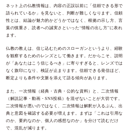
ネット上の仏教情報は、内容の正誤以前に「信頼できる形で
語られているか」を見ないと、判断が難しくなります。信頼
性とは、結論が魅力的かどうかではなく、根拠の示し方、言
葉の慎重さ、読者への誠実さといった“情報の出し方”に表れ
ます。
仏教の教えは、信じ込むためのスローガンというより、経験
を観察するためのレンズとして働きます。だからこそ、説明
が「あなたはこう信じるべき」に寄りすぎると、レンズでは
なく旗印になり、検証が止まります。信頼できる発信ほど、
断定よりも条件や文脈を添えて語る傾向があります。
また、一次情報（経典・古典・公的な資料）と、二次情報
（解説記事・動画・SNS投稿）を混ぜないことが大切です。
二次情報が悪いのではなく、二次情報は解釈が入るぶん、出
典と意図を確認する必要が増えます。まずは「これは引用な
のか、要約なのか、個人の感想なのか」を分けて読むだけ
で、混乱が減ります。