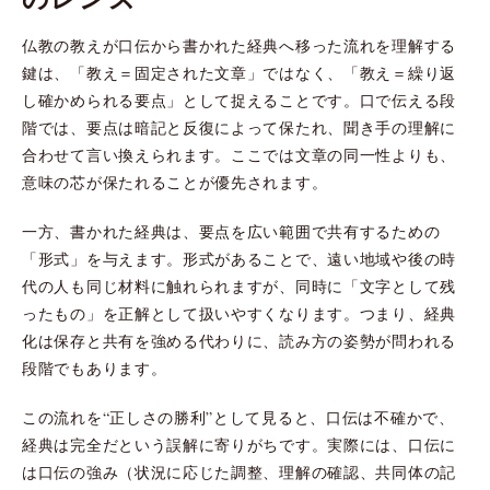
仏教の教えが口伝から書かれた経典へ移った流れを理解する
鍵は、「教え＝固定された文章」ではなく、「教え＝繰り返
し確かめられる要点」として捉えることです。口で伝える段
階では、要点は暗記と反復によって保たれ、聞き手の理解に
合わせて言い換えられます。ここでは文章の同一性よりも、
意味の芯が保たれることが優先されます。
一方、書かれた経典は、要点を広い範囲で共有するための
「形式」を与えます。形式があることで、遠い地域や後の時
代の人も同じ材料に触れられますが、同時に「文字として残
ったもの」を正解として扱いやすくなります。つまり、経典
化は保存と共有を強める代わりに、読み方の姿勢が問われる
段階でもあります。
この流れを“正しさの勝利”として見ると、口伝は不確かで、
経典は完全だという誤解に寄りがちです。実際には、口伝に
は口伝の強み（状況に応じた調整、理解の確認、共同体の記