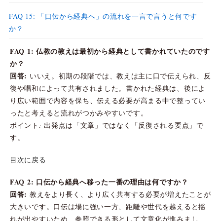
FAQ 15: 「口伝から経典へ」の流れを一言で言うと何です
か？
FAQ 1: 仏教の教えは最初から経典として書かれていたのです
か？
回答:
いいえ。初期の段階では、教えは主に口で伝えられ、反
復や唱和によって共有されました。書かれた経典は、後によ
り広い範囲で内容を保ち、伝える必要が高まる中で整ってい
ったと考えると流れがつかみやすいです。
ポイント: 出発点は「文章」ではなく「反復される要点」で
す。
目次に戻る
FAQ 2: 口伝から経典へ移った一番の理由は何ですか？
回答:
教えをより長く、より広く共有する必要が増えたことが
大きいです。口伝は場に強い一方、距離や世代を越えると揺
れが出やすいため、参照できる形として文章化が進みまし