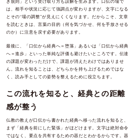
き規則」という受け取り方も誤解を生みます。口伝の場で
は、相手や状況に応じて強調点が変わりますが、文字になる
とその“場の調整”が見えにくくなります。だからこそ、文章
を読むときは、言葉の目的（何を気づかせ、何を手放させる
のか）に注意を戻す必要があります。
最後に、「口伝から経典へ＝堕落」あるいは「口伝から経典
へ＝進歩」といった単純な評価も避けたいところです。伝達
の課題が変わっただけで、課題が消えたわけではありませ
ん。流れを知ることは、どちらかを持ち上げるためではな
く、読み手としての姿勢を整えるために役立ちます。
この流れを知ると、経典との距離
感が整う
仏教の教えが口伝から書かれた経典へ移った流れを知ると、
まず「経典を前にした緊張」がほどけます。文字は絶対命令
ではなく、要点を共有するための器だとわかるからです。器