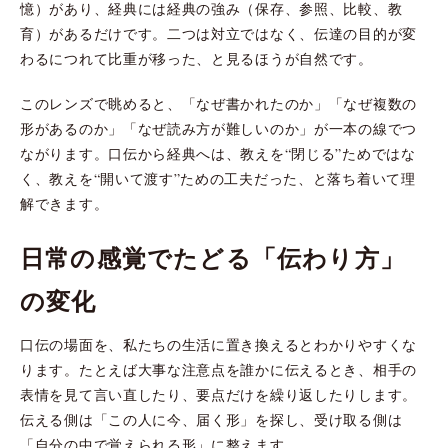
憶）があり、経典には経典の強み（保存、参照、比較、教
育）があるだけです。二つは対立ではなく、伝達の目的が変
わるにつれて比重が移った、と見るほうが自然です。
このレンズで眺めると、「なぜ書かれたのか」「なぜ複数の
形があるのか」「なぜ読み方が難しいのか」が一本の線でつ
ながります。口伝から経典へは、教えを“閉じる”ためではな
く、教えを“開いて渡す”ための工夫だった、と落ち着いて理
解できます。
日常の感覚でたどる「伝わり方」
の変化
口伝の場面を、私たちの生活に置き換えるとわかりやすくな
ります。たとえば大事な注意点を誰かに伝えるとき、相手の
表情を見て言い直したり、要点だけを繰り返したりします。
伝える側は「この人に今、届く形」を探し、受け取る側は
「自分の中で覚えられる形」に整えます。