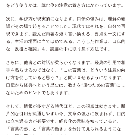
をどう使うかは、読む側の注意の置き方にかかっています。
次に、学び方が現実的になります。口伝の強みは、理解の確
認がその場で起きることでした。現代ではそれを、自分で再
現できます。読んだ内容を短く言い換える、要点を一文にす
る、生活の場面に当てはめてみる。こうした作業は、口伝的
な「反復と確認」を、読書の中に取り戻す方法です。
さらに、他者との対話が柔らかくなります。経典の引用で相
手を黙らせるのではなく、「この言葉は、どういう注意の向
け方を促していると思う？」と問い直せるようになります。
口伝から経典へという歴史は、教えを“勝つための言葉”にし
ないためのヒントでもあります。
そして、情報が多すぎる時代ほど、この視点は効きます。断
片的な引用が流通しやすい今、文章の強さに飲まれず、目的
に立ち返る力が必要です。経典化の意味を知っていると、
「言葉の形」と「言葉の働き」を分けて見られるようにな