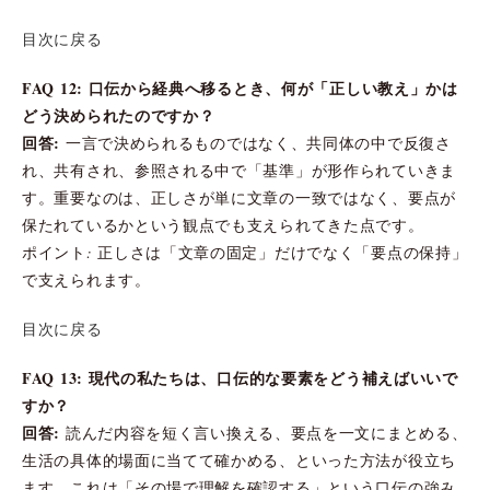
目次に戻る
FAQ 12: 口伝から経典へ移るとき、何が「正しい教え」かは
どう決められたのですか？
回答:
一言で決められるものではなく、共同体の中で反復さ
れ、共有され、参照される中で「基準」が形作られていきま
す。重要なのは、正しさが単に文章の一致ではなく、要点が
保たれているかという観点でも支えられてきた点です。
ポイント: 正しさは「文章の固定」だけでなく「要点の保持」
で支えられます。
目次に戻る
FAQ 13: 現代の私たちは、口伝的な要素をどう補えばいいで
すか？
回答:
読んだ内容を短く言い換える、要点を一文にまとめる、
生活の具体的場面に当てて確かめる、といった方法が役立ち
ます。これは「その場で理解を確認する」という口伝の強み