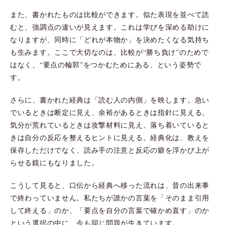
また、書かれたものは比較ができます。似た表現を並べて読
むと、強調点の違いが見えます。これは学びを深める助けに
なりますが、同時に「どれが本物か」を決めたくなる気持ち
も生みます。ここで大切なのは、比較が“勝ち負け”のためで
はなく、“要点の輪郭”をつかむためにある、という姿勢で
す。
さらに、書かれた経典は「読む人の内側」を映します。急い
でいるときは断定に見え、余裕があるときは指針に見える。
気分が荒れているときは攻撃材料に見え、落ち着いていると
きは自分の反応を整えるヒントに見える。経典化は、教えを
保存しただけでなく、読み手の注意と反応の癖を浮かび上が
らせる鏡にもなりました。
こうして見ると、口伝から経典へ移った流れは、昔の出来事
で終わっていません。私たちが誰かの言葉を「そのまま引用
して終える」のか、「要点を自分の言葉で確かめ直す」のか
という選択の中に、今も同じ問題が生きています。