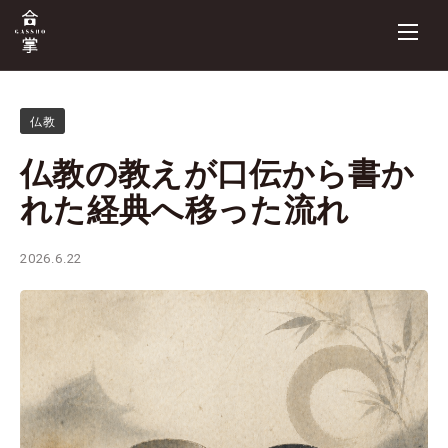
仏教
仏教の教えが口伝から書か
れた経典へ移った流れ
2026.6.22