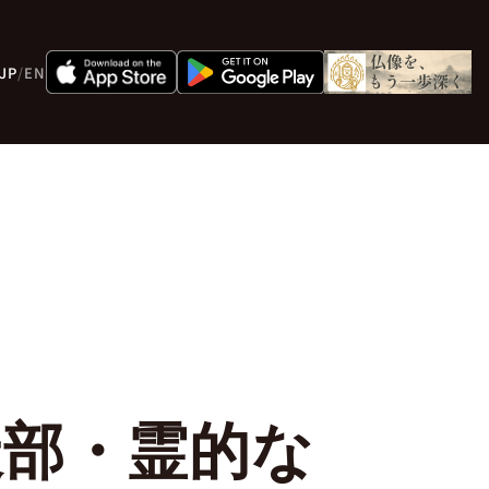
JP
/
EN
天部・霊的な