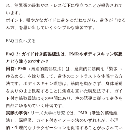
れ、筋緊張の緩和やストレス低下に役立つことが報告されて
います。
ポイント: 穏やかなガイドに身をゆだねながら、身体が「ゆる
み方」を思い出していくシンプルな練習です。
FAQ目次へ戻る
FAQ 2: ガイド付き筋弛緩法は、PMRやボディスキャン瞑想
とどう違うのですか？
回答:
PMR（漸進的筋弛緩法）は、意識的に筋肉を「緊張→
ゆるめる」を繰り返して、身体のコントラストを体感する方
法です。ボディスキャン瞑想は、筋肉を動かさず、身体感覚
をありのまま観察することに焦点を置いた瞑想法です。ガイ
ド付き筋弛緩法はその中間にあり、声の誘導に従って身体を
自然にゆるめていく練習です。
実際の事例:
リーズ大学の研究
では、PMR（漸進的筋弛緩
法）、深呼吸、ガイド付きイメージ法のいずれもが、心理
的・生理的なリラクゼーションを促進することが示されてい