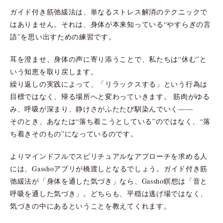
ガイド付き筋弛緩法は、単なるストレス解消のテクニックで
はありません。それは、身体が本来知っている“やすらぎの言
語”を思い出すための練習です。
耳を澄ませ、身体の声に寄り添うことで、私たちは“休む”と
いう知恵を取り戻します。
繰り返しの実践によって、「リラックスする」という行為は
目標ではなく、帰る場所へと変わっていきます。 筋肉がゆる
み、呼吸が深まり、静けさがふたたび馴染んでいく――
そのとき、あなたは“落ち着こうとしている”のではなく、“落
ち着きそのもの”になっているのです。
よりマインドフルでスピリチュアルなアプローチを求める人
には、Gasshoアプリが橋渡しとなるでしょう。ガイド付き筋
弛緩法が「身体を通した気づき」なら、Gassho瞑想は「音と
呼吸を通した気づき」。どちらも、平穏は逃げ場ではなく、
気づきの中にあるということを教えてくれます。