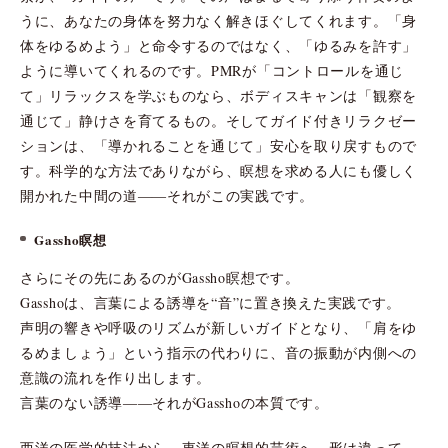
うに、あなたの身体を努力なく解きほぐしてくれます。「身
体をゆるめよう」と命令するのではなく、「ゆるみを許す」
ように導いてくれるのです。PMRが「コントロールを通じ
て」リラックスを学ぶものなら、ボディスキャンは「観察を
通じて」静けさを育てるもの。そしてガイド付きリラクゼー
ションは、「導かれることを通じて」安心を取り戻すもので
す。科学的な方法でありながら、瞑想を求める人にも優しく
開かれた中間の道――それがこの実践です。
Gassho瞑想
さらにその先にあるのがGassho瞑想です。
Gasshoは、言葉による誘導を“音”に置き換えた実践です。
声明の響きや呼吸のリズムが新しいガイドとなり、「肩をゆ
るめましょう」という指示の代わりに、音の振動が内側への
意識の流れを作り出します。
言葉のない誘導――それがGasshoの本質です。
西洋の医学的技法から、東洋の瞑想的芸術へ。形は違って