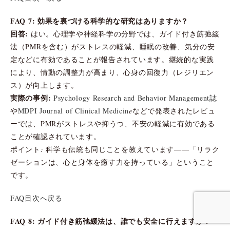
FAQ 7: 効果を裏づける科学的な研究はありますか？
回答:
はい。心理学や神経科学の分野では、ガイド付き筋弛緩
法（PMRを含む）がストレスの軽減、睡眠の改善、気分の安
定などに有効であることが報告されています。継続的な実践
により、情動の調整力が高まり、心身の回復力（レジリエン
ス）が向上します。
実際の事例:
Psychology Research and Behavior Management誌
や
MDPI Journal of Clinical Medicin
e
などで発表されたレビュ
ーでは、PMRがストレスや抑うつ、不安の軽減に有効である
ことが確認されています。
ポイント: 科学も伝統も同じことを教えています――「リラク
ゼーションは、心と身体を癒す力を持っている」ということ
です。
FAQ目次へ戻る
FAQ 8: ガイド付き筋弛緩法は、誰でも安全に行えますか？