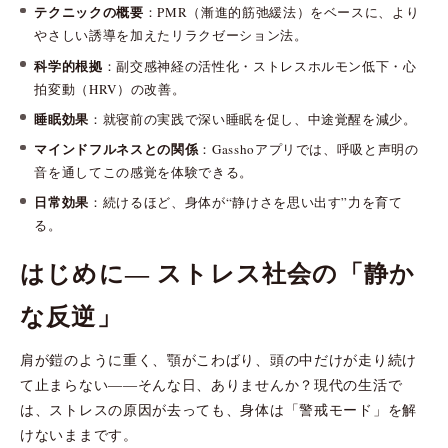
テクニックの概要
：PMR（漸進的筋弛緩法）をベースに、より
やさしい誘導を加えたリラクゼーション法。
科学的根拠
：副交感神経の活性化・ストレスホルモン低下・心
拍変動（HRV）の改善。
睡眠効果
：就寝前の実践で深い睡眠を促し、中途覚醒を減少。
マインドフルネスとの関係
：Gasshoアプリでは、呼吸と声明の
音を通してこの感覚を体験できる。
日常効果
：続けるほど、身体が“静けさを思い出す”力を育て
る。
はじめに― ストレス社会の「静か
な反逆」
肩が鎧のように重く、顎がこわばり、頭の中だけが走り続け
て止まらない――そんな日、ありませんか？現代の生活で
は、ストレスの原因が去っても、身体は「警戒モード」を解
けないままです。