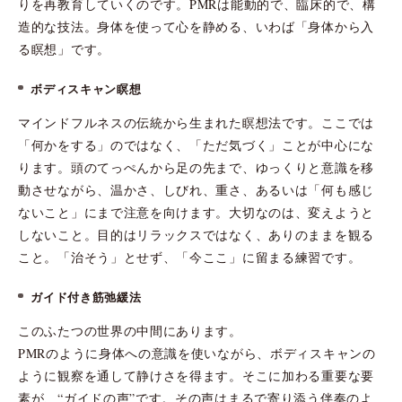
りを再教育していくのです。PMRは能動的で、臨床的で、構
造的な技法。身体を使って心を静める、いわば「身体から入
る瞑想」です。
ボディスキャン瞑想
マインドフルネスの伝統から生まれた瞑想法です。ここでは
「何かをする」のではなく、「ただ気づく」ことが中心にな
ります。頭のてっぺんから足の先まで、ゆっくりと意識を移
動させながら、温かさ、しびれ、重さ、あるいは「何も感じ
ないこと」にまで注意を向けます。大切なのは、変えようと
しないこと。目的はリラックスではなく、ありのままを観る
こと。「治そう」とせず、「今ここ」に留まる練習です。
ガイド付き筋弛緩法
このふたつの世界の中間にあります。
PMRのように身体への意識を使いながら、ボディスキャンの
ように観察を通して静けさを得ます。そこに加わる重要な要
素が、“ガイドの声”です。その声はまるで寄り添う伴奏のよ