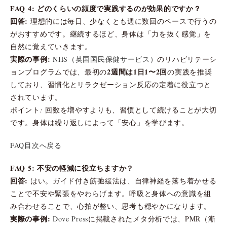
FAQ 4: どのくらいの頻度で実践するのが効果的ですか？
回答:
理想的には毎日、少なくとも週に数回のペースで行うの
がおすすめです。継続するほど、身体は「力を抜く感覚」を
自然に覚えていきます。
実際の事例:
NHS（英国国民保健サービス）
のリハビリテーシ
2週間は1日1〜2回
ョンプログラムでは、最初の
の実践を推奨
しており、習慣化とリラクゼーション反応の定着に役立つと
されています。
ポイント: 回数を増やすよりも、習慣として続けることが大切
です。身体は繰り返しによって「安心」を学びます。
FAQ目次へ戻る
FAQ 5: 不安の軽減に役立ちますか？
回答:
はい。ガイド付き筋弛緩法は、自律神経を落ち着かせる
ことで不安や緊張をやわらげます。呼吸と身体への意識を組
み合わせることで、心拍が整い、思考も穏やかになります。
実際の事例:
Dove Press
に掲載されたメタ分析では、PMR（漸