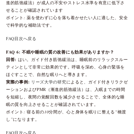
進的筋弛緩法）が成人の不安やストレス水準を有意に低下さ
せることが確認されています
ポイント: 薬を使わずに心を落ち着かせたい人に適した、安全
で科学的な補助法です。
FAQ目次へ戻る
FAQ 6: 不眠や睡眠の質の改善にも効果がありますか？
回答:
はい。ガイド付き筋弛緩法は、睡眠前のリラックスルー
ティンとして非常に効果的です。呼吸を深め、心身の緊張を
ほぐすことで、自然な眠りへと導きます。
実際の事例:
リーズ大学の研究
によると、ガイド付きリラクゼ
ーションおよびPMR（漸進的筋弛緩法）は、入眠までの時間
を短縮し、夜間の覚醒回数を減少させることで、全体的な睡
眠の質を向上させることが確認されています。
ポイント: 寝る前の10分間が、心と身体を眠りに整える“橋渡
し”になります。
FAQ目次へ戻る