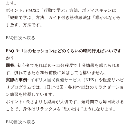
ます。
ポイント: PMRは「行動で学ぶ」方法、ボディスキャンは
「観察で学ぶ」方法、ガイド付き筋弛緩法は「導かれながら
手放す」方法です。
FAQ目次へ戻る
FAQ 3: 1回のセッションはどのくらいの時間行えばいいです
か？
回答:
初心者であれば10〜15分程度で十分効果を感じられま
す。慣れてきたら20分前後に延ばしても構いません。
実際の事例:
イギリス国民保健サービス（NHS）
や医療リハビ
10〜15分
リプログラムでは、1日1〜2回・各
のリラクゼーショ
ン練習を推奨しています。
ポイント: 長さよりも継続が大切です。短時間でも毎日続ける
ことで、身体はリラックスを“思い出す”ようになります。
FAQ目次へ戻る