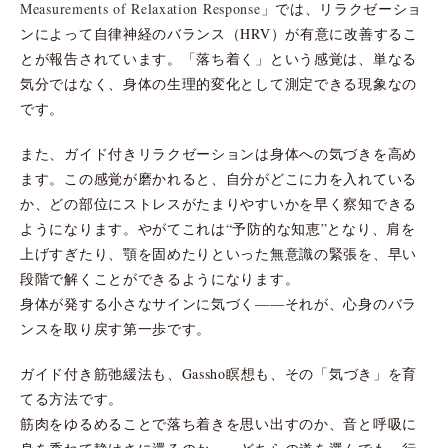
Measurements of Relaxation Response
」では、リラクゼーショ
ンによって自律神経のバランス（HRV）が有意に改善するこ
とが報告されています。「落ち着く」という感覚は、単なる
気分ではなく、身体の生理的変化として測定できる現象なの
です。
また、ガイド付きリラクゼーションは身体への気づきを高め
ます。この感覚が磨かれると、自分がどこに力を入れている
か、どの部位にストレスがたまりやすいかを早く察知できる
ようになります。やがてこれは“予防的な知恵”となり、肩を
上げすぎたり、顎を固めたりといった無意識の緊張を、早い
段階で解くことができるようになります。
身体が発する小さなサインに気づく――それが、心身のバラ
ンスを取り戻す第一歩です。
ガイド付き筋弛緩法も、Gassho瞑想も、その「気づき」を育
てる方法です。
筋肉をゆるめることで落ち着きを思い出すのか、音と呼吸に