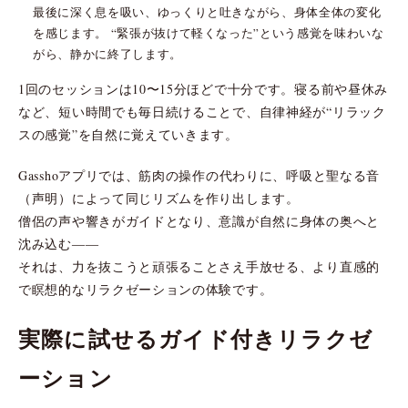
最後に深く息を吸い、ゆっくりと吐きながら、身体全体の変化
を感じます。 “緊張が抜けて軽くなった”という感覚を味わいな
がら、静かに終了します。
1回のセッションは10〜15分ほどで十分です。寝る前や昼休み
など、短い時間でも毎日続けることで、自律神経が“リラック
スの感覚”を自然に覚えていきます。
Gasshoアプリでは、筋肉の操作の代わりに、呼吸と聖なる音
（声明）によって同じリズムを作り出します。
僧侶の声や響きがガイドとなり、意識が自然に身体の奥へと
沈み込む――
それは、力を抜こうと頑張ることさえ手放せる、より直感的
で瞑想的なリラクゼーションの体験です。
実際に試せるガイド付きリラクゼ
ーション