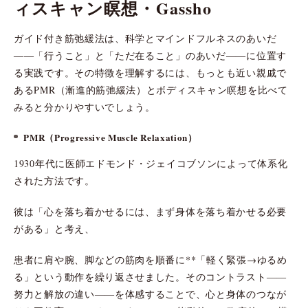
ィスキャン瞑想・Gassho
ガイド付き筋弛緩法は、科学とマインドフルネスのあいだ
――「行うこと」と「ただ在ること」のあいだ――に位置す
る実践です。その特徴を理解するには、もっとも近い親戚で
あるPMR（漸進的筋弛緩法）とボディスキャン瞑想を比べて
みると分かりやすいでしょう。
PMR（Progressive Muscle Relaxation）
1930年代に医師エドモンド・ジェイコブソンによって体系化
された方法です。
彼は「心を落ち着かせるには、まず身体を落ち着かせる必要
がある」と考え、
患者に肩や腕、脚などの筋肉を順番に**「軽く緊張→ゆるめ
る」という動作を繰り返させました。そのコントラスト――
努力と解放の違い――を体感することで、心と身体のつなが