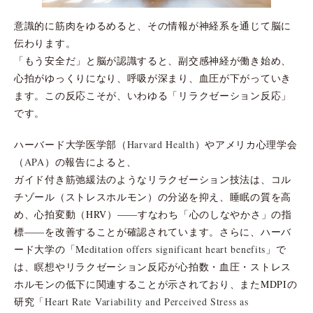
意識的に筋肉をゆるめると、その情報が神経系を通じて脳に
伝わります。
「もう安全だ」と脳が認識すると、副交感神経が働き始め、
心拍がゆっくりになり、呼吸が深まり、血圧が下がっていき
ます。この反応こそが、いわゆる「リラクゼーション反応」
です。
ハーバード大学医学部（
Harvard Health
）やアメリカ心理学会
（
APA
）の報告によると、
ガイド付き筋弛緩法のようなリラクゼーション技法は、コル
チゾール（ストレスホルモン）の分泌を抑え、睡眠の質を高
め、心拍変動（HRV）――すなわち「心のしなやかさ」の指
標――を改善することが確認されています。さらに、ハーバ
ード大学の「
Meditation offers significant heart benefits
」で
は、瞑想やリラクゼーション反応が心拍数・血圧・ストレス
ホルモンの低下に関連することが示されており、またMDPIの
研究「
Heart Rate Variability and Perceived Stress as