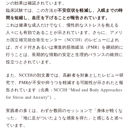
ンの効果は確認されています。
不安症状を軽減し、入眠までの時
臨床試験では、この方法が
間を短縮し、血圧を下げることが報告されています。
これは健康な成人だけでなく、慢性的なストレスを抱える
人々にも有効であることが示されています。さらに、
アメリ
カ国立補完統合衛生センター（NCCIH）
のレビューによれ
ば、ガイド付きあるいは漸進的筋弛緩法（PMR）を継続的に
行うことは、長期的な情動の安定と生理的バランスの維持に
役立つとされています。
また、NCCIHの別文書では、高齢者を対象としたレビュー研
究で、PMRが不安や抑うつを軽減する可能性が示されたと報
告されています（出典：
NCCIH “Mind and Body Approaches
for Stress and Anxiety
”）。
実践者の多くは、わずか数回のセッションで「身体が軽くな
った」「地に足がついたような感覚を得た」と感じると述べ
ています。