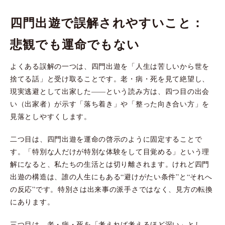
四門出遊で誤解されやすいこと：
悲観でも運命でもない
よくある誤解の一つは、四門出遊を「人生は苦しいから世を
捨てる話」と受け取ることです。老・病・死を見て絶望し、
現実逃避として出家した——という読み方は、四つ目の出会
い（出家者）が示す「落ち着き」や「整った向き合い方」を
見落としやすくします。
二つ目は、四門出遊を運命の啓示のように固定することで
す。「特別な人だけが特別な体験をして目覚める」という理
解になると、私たちの生活とは切り離されます。けれど四門
出遊の構造は、誰の人生にもある“避けがたい条件”と“それへ
の反応”です。特別さは出来事の派手さではなく、見方の転換
にあります。
三つ目は、老・病・死を「考えれば考えるほど深い」とし