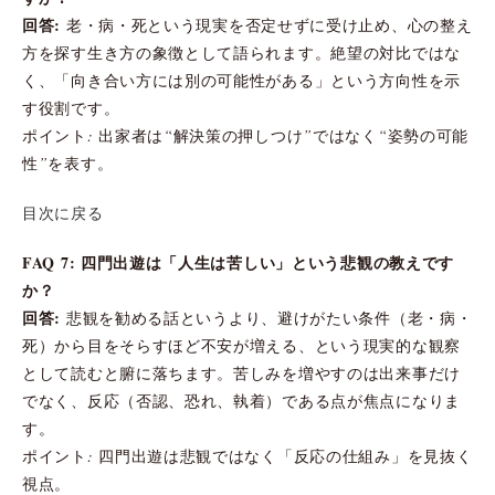
回答:
老・病・死という現実を否定せずに受け止め、心の整え
方を探す生き方の象徴として語られます。絶望の対比ではな
く、「向き合い方には別の可能性がある」という方向性を示
す役割です。
ポイント: 出家者は“解決策の押しつけ”ではなく“姿勢の可能
性”を表す。
目次に戻る
FAQ 7: 四門出遊は「人生は苦しい」という悲観の教えです
か？
回答:
悲観を勧める話というより、避けがたい条件（老・病・
死）から目をそらすほど不安が増える、という現実的な観察
として読むと腑に落ちます。苦しみを増やすのは出来事だけ
でなく、反応（否認、恐れ、執着）である点が焦点になりま
す。
ポイント: 四門出遊は悲観ではなく「反応の仕組み」を見抜く
視点。