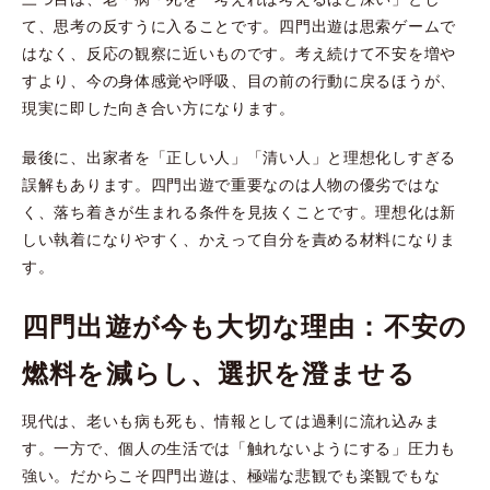
て、思考の反すうに入ることです。四門出遊は思索ゲームで
はなく、反応の観察に近いものです。考え続けて不安を増や
すより、今の身体感覚や呼吸、目の前の行動に戻るほうが、
現実に即した向き合い方になります。
最後に、出家者を「正しい人」「清い人」と理想化しすぎる
誤解もあります。四門出遊で重要なのは人物の優劣ではな
く、落ち着きが生まれる条件を見抜くことです。理想化は新
しい執着になりやすく、かえって自分を責める材料になりま
す。
四門出遊が今も大切な理由：不安の
燃料を減らし、選択を澄ませる
現代は、老いも病も死も、情報としては過剰に流れ込みま
す。一方で、個人の生活では「触れないようにする」圧力も
強い。だからこそ四門出遊は、極端な悲観でも楽観でもな