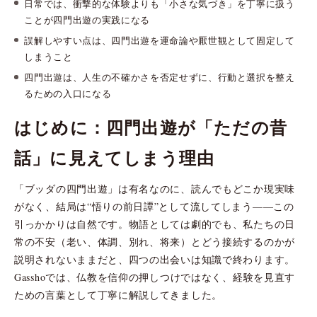
日常では、衝撃的な体験よりも「小さな気づき」を丁寧に扱う
ことが四門出遊の実践になる
誤解しやすい点は、四門出遊を運命論や厭世観として固定して
しまうこと
四門出遊は、人生の不確かさを否定せずに、行動と選択を整え
るための入口になる
はじめに：四門出遊が「ただの昔
話」に見えてしまう理由
「ブッダの四門出遊」は有名なのに、読んでもどこか現実味
がなく、結局は“悟りの前日譚”として流してしまう——この
引っかかりは自然です。物語としては劇的でも、私たちの日
常の不安（老い、体調、別れ、将来）とどう接続するのかが
説明されないままだと、四つの出会いは知識で終わります。
Gasshoでは、仏教を信仰の押しつけではなく、経験を見直す
ための言葉として丁寧に解説してきました。