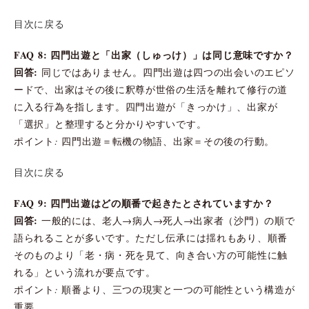
目次に戻る
FAQ 8: 四門出遊と「出家（しゅっけ）」は同じ意味ですか？
回答:
同じではありません。四門出遊は四つの出会いのエピソ
ードで、出家はその後に釈尊が世俗の生活を離れて修行の道
に入る行為を指します。四門出遊が「きっかけ」、出家が
「選択」と整理すると分かりやすいです。
ポイント: 四門出遊＝転機の物語、出家＝その後の行動。
目次に戻る
FAQ 9: 四門出遊はどの順番で起きたとされていますか？
回答:
一般的には、老人→病人→死人→出家者（沙門）の順で
語られることが多いです。ただし伝承には揺れもあり、順番
そのものより「老・病・死を見て、向き合い方の可能性に触
れる」という流れが要点です。
ポイント: 順番より、三つの現実と一つの可能性という構造が
重要。