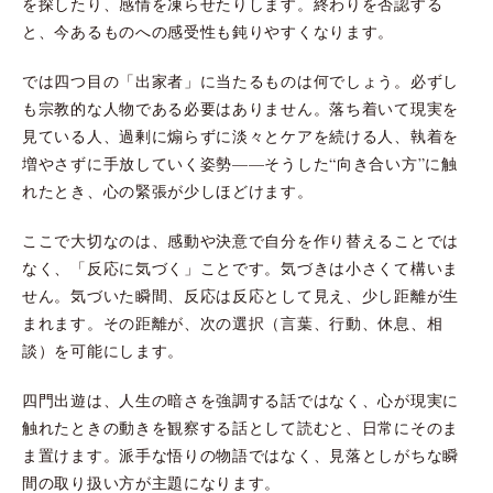
を探したり、感情を凍らせたりします。終わりを否認する
と、今あるものへの感受性も鈍りやすくなります。
では四つ目の「出家者」に当たるものは何でしょう。必ずし
も宗教的な人物である必要はありません。落ち着いて現実を
見ている人、過剰に煽らずに淡々とケアを続ける人、執着を
増やさずに手放していく姿勢——そうした“向き合い方”に触
れたとき、心の緊張が少しほどけます。
ここで大切なのは、感動や決意で自分を作り替えることでは
なく、「反応に気づく」ことです。気づきは小さくて構いま
せん。気づいた瞬間、反応は反応として見え、少し距離が生
まれます。その距離が、次の選択（言葉、行動、休息、相
談）を可能にします。
四門出遊は、人生の暗さを強調する話ではなく、心が現実に
触れたときの動きを観察する話として読むと、日常にそのま
ま置けます。派手な悟りの物語ではなく、見落としがちな瞬
間の取り扱い方が主題になります。