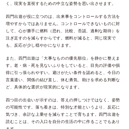
く、現実を直視するための中立な姿勢を思い出させます。
四門出遊が役に立つのは、出来事をコントロールする方法を
増やすからではありません。コントロールできないものに対
して、心が勝手に燃料（恐れ、比較、否認、過剰な期待）を
注ぎ足すのを減らすからです。燃料が減ると、同じ現実で
も、反応が少し穏やかになります。
また、四門出遊は「大事なものの優先順位」を静かに整えま
す。老・病・死を見ないふりをしていると、目先の評価や損
得に引っ張られやすい。避けがたい条件を認めると、今日の
言葉遣い、関係の結び直し、休む勇気、助けを求める判断な
ど、具体的な選択が現実的になります。
四つ目の出会いが示すのは、答えの押しつけではなく、姿勢
の可能性です。落ち着きは、特別な才能というより、反応に
気づき、余計な上乗せを減らすことで育ちます。四門出遊を
読むことは、その入口を自分の生活の中に作ることでもあり
ます。