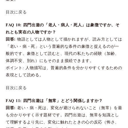
目次に戻る
FAQ 10: 四門出遊の「老人・病人・死人」は象徴ですか、そ
れとも実在の人物ですか？
回答:
物語としては人物として描かれますが、読み方としては
「老い・病・死」という普遍的な条件の象徴と捉えるのが一
般的です。象徴として読むと、現代の私たちの経験（加齢、
体調不安、別れ）にもそのまま接続できます。
ポイント: 人物描写は、普遍的条件を分かりやすくするための
表現として読める。
目次に戻る
FAQ 11: 四門出遊は「無常」とどう関係しますか？
回答:
老い・病・死は、変化が避けられないこと（無常）を最
も分かりやすく示す題材です。四門出遊は、無常を知識とし
て理解するより先に、変化に触れたときの心の反応（怖さ、