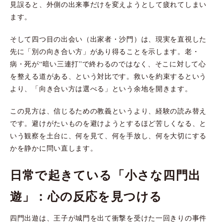
見誤ると、外側の出来事だけを変えようとして疲れてしまい
ます。
そして四つ目の出会い（出家者・沙門）は、現実を直視した
先に「別の向き合い方」があり得ることを示します。老・
病・死が“暗い三連打”で終わるのではなく、そこに対して心
を整える道がある、という対比です。救いを約束するという
より、「向き合い方は選べる」という余地を開きます。
この見方は、信じるための教義というより、経験の読み替え
です。避けがたいものを避けようとするほど苦しくなる、と
いう観察を土台に、何を見て、何を手放し、何を大切にする
かを静かに問い直します。
日常で起きている「小さな四門出
遊」：心の反応を見つける
四門出遊は、王子が城門を出て衝撃を受けた一回きりの事件