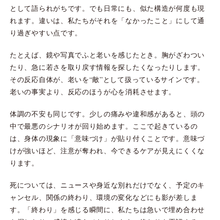
として語られがちです。でも日常にも、似た構造が何度も現
れます。違いは、私たちがそれを「なかったこと」にして通
り過ぎやすい点です。
たとえば、鏡や写真でふと老いを感じたとき。胸がざわつい
たり、急に若さを取り戻す情報を探したくなったりします。
その反応自体が、老いを“敵”として扱っているサインです。
老いの事実より、反応のほうが心を消耗させます。
体調の不安も同じです。少しの痛みや違和感があると、頭の
中で最悪のシナリオが回り始めます。ここで起きているの
は、身体の現象に「意味づけ」が貼り付くことです。意味づ
けが強いほど、注意が奪われ、今できるケアが見えにくくな
ります。
死については、ニュースや身近な別れだけでなく、予定のキ
ャンセル、関係の終わり、環境の変化などにも影が差しま
す。「終わり」を感じる瞬間に、私たちは急いで埋め合わせ