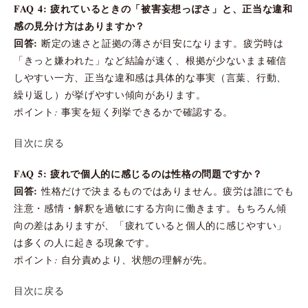
FAQ 4: 疲れているときの「被害妄想っぽさ」と、正当な違和
感の見分け方はありますか？
回答:
断定の速さと証拠の薄さが目安になります。疲労時は
「きっと嫌われた」など結論が速く、根拠が少ないまま確信
しやすい一方、正当な違和感は具体的な事実（言葉、行動、
繰り返し）が挙げやすい傾向があります。
ポイント: 事実を短く列挙できるかで確認する。
目次に戻る
FAQ 5: 疲れで個人的に感じるのは性格の問題ですか？
回答:
性格だけで決まるものではありません。疲労は誰にでも
注意・感情・解釈を過敏にする方向に働きます。もちろん傾
向の差はありますが、「疲れていると個人的に感じやすい」
は多くの人に起きる現象です。
ポイント: 自分責めより、状態の理解が先。
目次に戻る