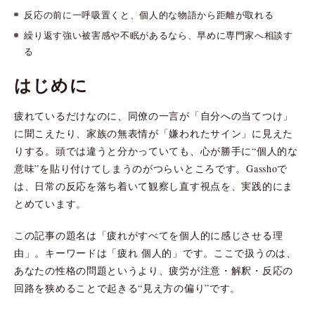
反応の前に一呼吸置くと、個人的な物語から距離が取れる
繰り返す強い被害感や不眠があるなら、早めに専門家へ相談す
る
はじめに
疲れているだけなのに、同僚の一言が「自分への当てつけ」
に聞こえたり、家族の無表情が「嫌われたサイン」に見えた
りする。頭では違うと分かっていても、心が勝手に“個人的な
意味”を貼り付けてしまうのがつらいところです。Gasshoで
は、日常の反応を落ち着いて観察し直す視点を、実践的にま
とめています。
この記事の題名は「疲れがすべてを個人的に感じさせる理
由」。キーワードは「疲れ 個人的」です。ここで扱うのは、
あなたの性格の問題というより、疲労が注意・解釈・反応の
回路を狭めることで起きる“見え方の偏り”です。