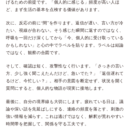
げるための前提です。「個人的に感じる」頻度が高い人ほ
ど、まず生活の基本を点検する価値があります。
次に、反応の前に“間”を作ります。返信が遅い、言い方が冷
たい、視線が合わない。そう感じた瞬間に返すのではなく、
呼吸を一回だけ深くしてから「今、個人的に受け取っている
かもしれない」と心の中でラベルを貼ります。ラベルは結論
ではなく、観察の合図です。
そして、確認は短く、攻撃性なく行います。「さっきの言い
方、少し強く聞こえたんだけど、急いでた？」「返信遅れて
るけど、今忙しい？」。相手の意図を断定せず、状況を開く
質問にすると、個人的な物語が現実に接地します。
最後に、自分の境界線も大切にします。疲れている日は、議
論や深い話を先延ばしにする、連絡の頻度を落とす、刺激の
強い情報を減らす。これは逃げではなく、解釈が荒れやすい
時間帯を把握して、関係を守る工夫です。