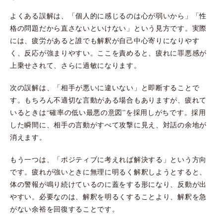
よくある誤解は、「個人的に感じるのは心が弱いから」「性
格の問題だから直さないといけない」という見方です。実際
には、疲労があると誰でも解釈が自己中心寄りになりやす
く、反応が強まりやすい。ここを責めると、疲れに罪悪感が
上乗せされて、さらに過敏になります。
次の誤解は、「相手が悪いに違いない」と即断することで
す。もちろん不適切な言動がある場合もありますが、疲れて
いるときは“確率の低い最悪の意図”を採用しがちです。採用
した瞬間に、相手の言動がすべて攻撃に見え、対話の余地が
消えます。
もう一つは、「ポジティブに考えれば解決する」という方向
です。疲れが強いときに無理に明るく解釈しようとすると、
体の警報が鳴り続けているのに蓋をする形になり、反動が出
やすい。必要なのは、解釈を明るくすることより、解釈を急
がない余裕を回復することです。