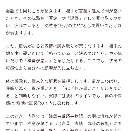
会話でも同じことが起きます。相手が言葉を選んで間が空い
たとき、その沈黙を「否定」や「評価」として受け取りやす
い。疲れていると、沈黙を“ただの沈黙”として置いておく力
が弱まります。
また、疲労があると表情の読み取りが荒くなります。相手の
顔が少し硬いだけで「怒っている」と決めつけたり、声が低
いだけで「機嫌が悪い」と感じたりする。ここでも、状況の
可能性より自分への影響が先に立ちます。
体の感覚も、個人的な解釈を後押しします。肩がこわばり、
呼吸が浅く、胃が重いとき、心は「何か悪いことが起きてい
る」と判断しやすい。実際には疲れのサインでも、体の不快
感は“危険の証拠”のように扱われます。
このとき、内側では「注意→反応→物語」の順に流れが起き
ています。注意が刺さる点（言葉、表情、既読の有無）に固
定され、反応（不安、怒り、恥）が立ち上がり、その反応に