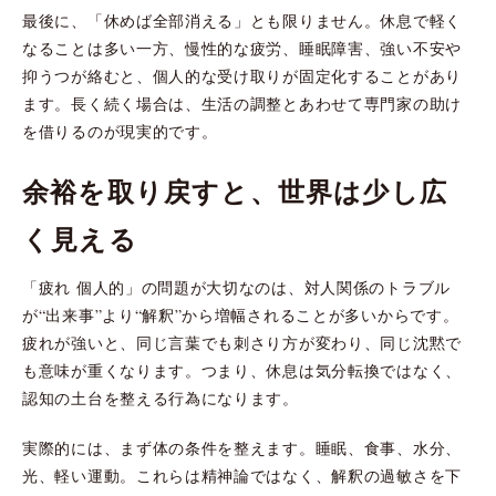
最後に、「休めば全部消える」とも限りません。休息で軽く
なることは多い一方、慢性的な疲労、睡眠障害、強い不安や
抑うつが絡むと、個人的な受け取りが固定化することがあり
ます。長く続く場合は、生活の調整とあわせて専門家の助け
を借りるのが現実的です。
余裕を取り戻すと、世界は少し広
く見える
「疲れ 個人的」の問題が大切なのは、対人関係のトラブル
が“出来事”より“解釈”から増幅されることが多いからです。
疲れが強いと、同じ言葉でも刺さり方が変わり、同じ沈黙で
も意味が重くなります。つまり、休息は気分転換ではなく、
認知の土台を整える行為になります。
実際的には、まず体の条件を整えます。睡眠、食事、水分、
光、軽い運動。これらは精神論ではなく、解釈の過敏さを下