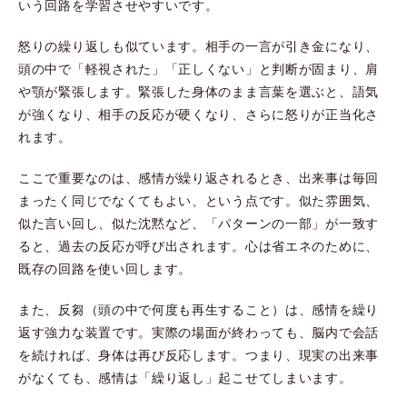
いう回路を学習させやすいです。
怒りの繰り返しも似ています。相手の一言が引き金になり、
頭の中で「軽視された」「正しくない」と判断が固まり、肩
や顎が緊張します。緊張した身体のまま言葉を選ぶと、語気
が強くなり、相手の反応が硬くなり、さらに怒りが正当化さ
れます。
ここで重要なのは、感情が繰り返されるとき、出来事は毎回
まったく同じでなくてもよい、という点です。似た雰囲気、
似た言い回し、似た沈黙など、「パターンの一部」が一致す
ると、過去の反応が呼び出されます。心は省エネのために、
既存の回路を使い回します。
また、反芻（頭の中で何度も再生すること）は、感情を繰り
返す強力な装置です。実際の場面が終わっても、脳内で会話
を続ければ、身体は再び反応します。つまり、現実の出来事
がなくても、感情は「繰り返し」起こせてしまいます。