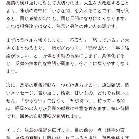
感情の繰り返しに対して大切なのは、人生を大改造すること
より、連鎖の途中に「小さな間」を入れることです。間が入
ると、同じ感情が出ても、同じ展開になりにくくなります。
これは根性論ではなく、注意と身体の使い方の話です。
まずはラベルを短くします。「不安だ」「怒っている」と大
きくまとめるより、「胸がざわつく」「顎が固い」「早く結
論が欲しい」と、身体と衝動の言葉にします。具体化する
と、反芻の抽象的な物語が弱まり、今ここに戻りやすくなり
ます。
次に、反応の定番行動を一つだけ遅らせます。通知確認、追
いメッセージ、言い返し、検索、甘いもの、どれでも構いま
せん。「やらない」ではなく「30秒待つ」。待っている間
は、呼吸の出入りか足裏の感覚に注意を置きます。短い待機
でも、回路の自動運転が途切れます。
そして、注意の視野を広げます。目の前の一点（相手の言
葉、返信の有無）に吸い込まれているときは、視界全体をぼ