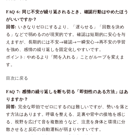
FAQ 6: 同じ不安が繰り返されるとき、確認行動はやめたほう
がいいですか？
回答:
いきなりゼロにするより、「遅らせる」「回数を決め
る」などで弱めるのが現実的です。確認は短期的に安心を与
えますが、長期的には不安→確認→一瞬安心→再不安の学習
を強め、感情の繰り返しを固定化しやすいです。
ポイント: やめるより「間を入れる」ことがループを変えま
す。
目次に戻る
FAQ 7: 感情の繰り返しを断ち切る「即効性のある方法」はあ
りますか？
回答:
完全な即効でゼロにするのは難しいですが、勢いを落と
す方法はあります。呼吸を整える、足裏や背中の接地を感じ
る、視野を広げて音を複数拾うなど、注意を身体と環境に分
散させると反応の自動運転が弱まりやすいです。