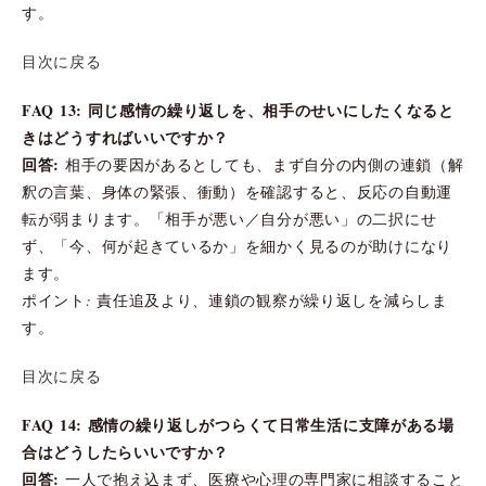
す。
目次に戻る
FAQ 13: 同じ感情の繰り返しを、相手のせいにしたくなると
きはどうすればいいですか？
回答:
相手の要因があるとしても、まず自分の内側の連鎖（解
釈の言葉、身体の緊張、衝動）を確認すると、反応の自動運
転が弱まります。「相手が悪い／自分が悪い」の二択にせ
ず、「今、何が起きているか」を細かく見るのが助けになり
ます。
ポイント: 責任追及より、連鎖の観察が繰り返しを減らしま
す。
目次に戻る
FAQ 14: 感情の繰り返しがつらくて日常生活に支障がある場
合はどうしたらいいですか？
回答:
一人で抱え込まず、医療や心理の専門家に相談すること