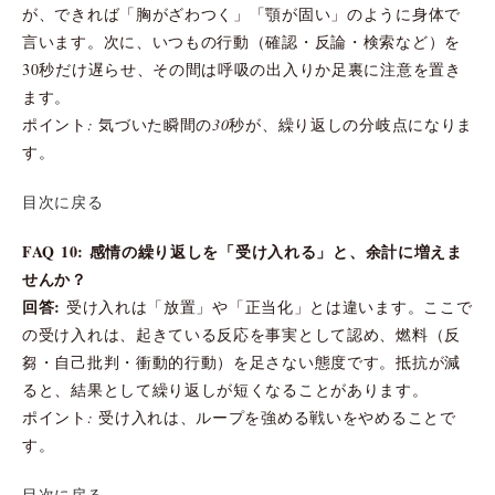
が、できれば「胸がざわつく」「顎が固い」のように身体で
言います。次に、いつもの行動（確認・反論・検索など）を
30秒だけ遅らせ、その間は呼吸の出入りか足裏に注意を置き
ます。
ポイント: 気づいた瞬間の30秒が、繰り返しの分岐点になりま
す。
目次に戻る
FAQ 10: 感情の繰り返しを「受け入れる」と、余計に増えま
せんか？
回答:
受け入れは「放置」や「正当化」とは違います。ここで
の受け入れは、起きている反応を事実として認め、燃料（反
芻・自己批判・衝動的行動）を足さない態度です。抵抗が減
ると、結果として繰り返しが短くなることがあります。
ポイント: 受け入れは、ループを強める戦いをやめることで
す。
目次に戻る