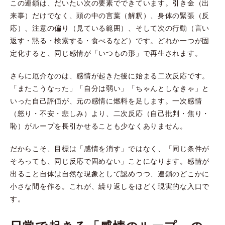
この連鎖は、だいたい次の要素でできています。引き金（出
来事）だけでなく、頭の中の言葉（解釈）、身体の緊張（反
応）、注意の偏り（見ている範囲）、そして次の行動（言い
返す・黙る・検索する・食べるなど）です。どれか一つが固
定化すると、同じ感情が「いつもの形」で再生されます。
さらに厄介なのは、感情が起きた後に始まる二次反応です。
「またこうなった」「自分は弱い」「ちゃんとしなきゃ」と
いった自己評価が、元の感情に燃料を足します。一次感情
（怒り・不安・悲しみ）より、二次反応（自己批判・焦り・
恥）がループを長引かせることも少なくありません。
だからこそ、目標は「感情を消す」ではなく、「同じ条件が
そろっても、同じ反応で固めない」ことになります。感情が
出ること自体は自然な現象として認めつつ、連鎖のどこかに
小さな間を作る。これが、繰り返しをほどく現実的な入口で
す。