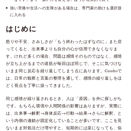
強い苦痛や生活への支障がある場合は、専門家の助けも選択肢
に入れる
はじめに
怒りや不安、さみしさが「もう終わったはずなのに」また戻
ってくると、出来事よりも自分の心が信用できなくなりま
す。けれど多くの場合、問題は感情そのものではなく、感情
が立ち上がるまでの道筋が毎回ほぼ同じで、そこに気づけな
いまま同じ反応を繰り返してしまう点にあります。Gasshoで
は、日常の観察と言葉の整理を通して、感情の繰り返しをほ
どく視点を丁寧に扱ってきました。
同じ感情が繰り返されるとき、人は「原因」を外に探しがち
です。もちろん環境や人間関係の影響はありますが、実際に
は、出来事→解釈→身体反応→行動→結果→さらに解釈、と
いう内側の連鎖が固定化していることが多いです。ここを見
ないまま対処法だけ増やすと、短期的には楽になっても、似