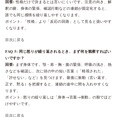
回答:
性格だけで決まるとは言いにくいです。注意の向き、解
釈の癖、身体の緊張、確認行動などの連鎖が固定化すると、
誰でも同じ感情を繰り返しやすくなります。
ポイント: 「性格」より「反応の回路」として見ると扱いやす
くなります。
目次に戻る
FAQ 5: 同じ怒りが繰り返されるとき、まず何を観察すればい
いですか？
回答:
まず身体です。顎・肩・胸・腹の緊張、呼吸の浅さ、熱
さなどを確認し、次に頭の中の短い言葉（「軽視された」
「許せない」など）を見つけます。最後に衝動（言い返す、
正す、黙る）を把握すると、連鎖の途中に間を入れやすくな
ります。
ポイント: 怒りの繰り返しは「身体→言葉→衝動」の順でほど
けやすいです。
目次に戻る