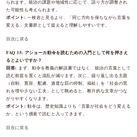
られます。統治の課題や地域性に応じて、語り方が調整され
た可能性も考えられます。
ポイント:
一枚岩と見るより、「同じ方向を保ちながら言葉を
変える」文書群として捉えると理解しやすいです。
目次に戻る
FAQ 15: アショーカ勅令を読むための入門として何を押さえ
るとよいですか？
回答:
まず、勅令を教義の解説書ではなく、統治の言葉として
読む前提を置くと混乱が減ります。次に、繰り返し出る主題
（自制、寛容、配慮、過度な罰の抑制、福祉）を「社会の荒
れを増やさない工夫」として眺めると、断片的な文章がつな
がりやすくなります。
ポイント:
勅令は、歴史知識よりも「言葉が社会をどう変える
か」という感覚で読むと入ってきます。
目次に戻る