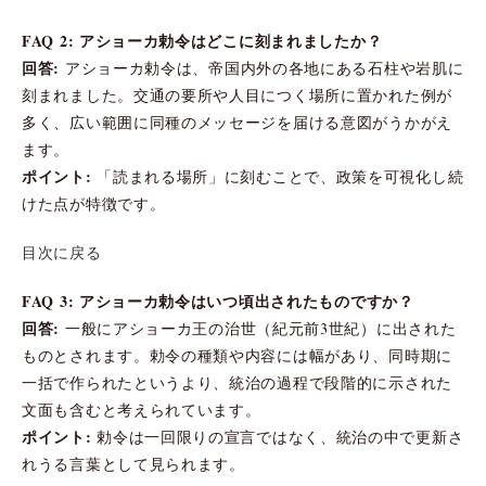
FAQ 2: アショーカ勅令はどこに刻まれましたか？
回答:
アショーカ勅令は、帝国内外の各地にある石柱や岩肌に
刻まれました。交通の要所や人目につく場所に置かれた例が
多く、広い範囲に同種のメッセージを届ける意図がうかがえ
ます。
ポイント:
「読まれる場所」に刻むことで、政策を可視化し続
けた点が特徴です。
目次に戻る
FAQ 3: アショーカ勅令はいつ頃出されたものですか？
回答:
一般にアショーカ王の治世（紀元前3世紀）に出された
ものとされます。勅令の種類や内容には幅があり、同時期に
一括で作られたというより、統治の過程で段階的に示された
文面も含むと考えられています。
ポイント:
勅令は一回限りの宣言ではなく、統治の中で更新さ
れうる言葉として見られます。