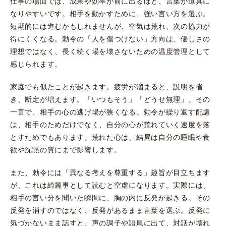
仕事の場面では、成果や効率が前に出るほど、言葉が道具に
なりやすいです。相手を動かすために、強い言い方を選ぶ。
短期的には進むかもしれませんが、空気は荒れ、次の協力が
得にくくなる。勅令の「人を傷つけない」方向は、優しさの
理想ではなく、長く続く場を壊さないための温度管理として
感じられます。
家庭でも似たことが起きます。疲労が溜まると、説明を省
き、断定が増えます。「いつもそう」「どうせ無理」。その
一言で、相手の心の逃げ場が狭くなる。勅令が繰り返す配慮
は、相手のためだけでなく、自分の心が荒れていく速度を落
とすためでもあります。荒れた心は、結局は自分の睡眠や食
欲や沈黙の質にまで影響します。
また、勅令には「異なる考えを尊重する」趣旨が目立ちます
が、これは綺麗事として読むと空虚になります。実際には、
相手の言い分を聞いた瞬間に、胸の内に反発が起きる。その
反発を消すのではなく、反発があるまま言葉を選ぶ。反発に
気づかないまま話すと、声の調子や語尾に出て、対話が壊れ