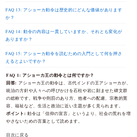
FAQ 13: アショーカ勅令は歴史的にどんな価値があります
か？
FAQ 14: 勅令の内容は一貫していますか、それとも変化が
ありますか？
FAQ 15: アショーカ勅令を読むための入門として何を押さ
えるとよいですか？
FAQ 1: アショーカ王の勅令とは何ですか？
回答:
アショーカ王の勅令は、古代インドの王アショーカが、
統治の方針や人々への呼びかけを石柱や岩に刻ませた碑文群
の総称です。戦争や刑罰のあり方、他者への配慮、宗教的寛
容、福祉など、生活と政治に近い主題が多く見られます。
ポイント:
勅令は「信仰の宣言」というより、社会の荒れを増
やさないための言葉として読めます。
目次に戻る