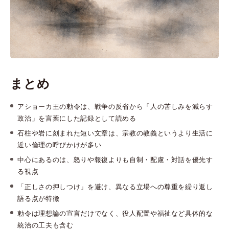
まとめ
アショーカ王の勅令は、戦争の反省から「人の苦しみを減らす
政治」を言葉にした記録として読める
石柱や岩に刻まれた短い文章は、宗教の教義というより生活に
近い倫理の呼びかけが多い
中心にあるのは、怒りや報復よりも自制・配慮・対話を優先す
る視点
「正しさの押しつけ」を避け、異なる立場への尊重を繰り返し
語る点が特徴
勅令は理想論の宣言だけでなく、役人配置や福祉など具体的な
統治の工夫も含む