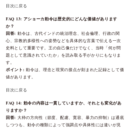
目次に戻る
FAQ 13: アショーカ勅令は歴史的にどんな価値があります
か？
回答:
勅令は、古代インドの統治理念、社会倫理、行政の関
心、宗教的多様性への姿勢などを具体的な言葉で伝える一次
史料として重要です。王の自己像だけでなく、当時「何が問
題として意識されていたか」を読み取る手がかりにもなりま
す。
ポイント:
勅令は、理念と現実の接点が刻まれた記録として価
値があります。
目次に戻る
FAQ 14: 勅令の内容は一貫していますか、それとも変化があ
りますか？
回答:
大枠の方向性（節度、配慮、寛容、暴力の抑制）は通底
しつつも、勅令の種類によって強調点や具体性には違いが見