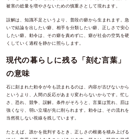
被害の総量を増やさないための慎重さとして現れます。
誤解は、知識不足というより、普段の癖から生まれます。急
いで結論を出したい癖、相手を分類したい癖、正しさで安心
したい癖。勅令は、その癖を責めずに、癖が社会の空気を硬
くしていく過程を静かに照らします。
現代の暮らしに残る「刻む言葉」
の意味
石に刻まれた勅令が今も読まれるのは、内容が古びないから
というより、人間の反応があまり変わらないからです。忙し
さ、恐れ、競争、誤解。条件がそろうと、言葉は荒れ、罰は
強くなり、弱い立場が先に削られます。勅令は、その流れを
当然視しない視線を残しています。
たとえば、誰かを批判するとき、正しさの根拠を積み上げる