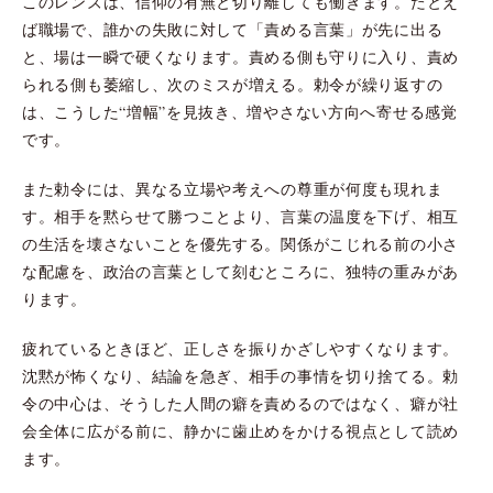
このレンズは、信仰の有無と切り離しても働きます。たとえ
ば職場で、誰かの失敗に対して「責める言葉」が先に出る
と、場は一瞬で硬くなります。責める側も守りに入り、責め
られる側も萎縮し、次のミスが増える。勅令が繰り返すの
は、こうした“増幅”を見抜き、増やさない方向へ寄せる感覚
です。
また勅令には、異なる立場や考えへの尊重が何度も現れま
す。相手を黙らせて勝つことより、言葉の温度を下げ、相互
の生活を壊さないことを優先する。関係がこじれる前の小さ
な配慮を、政治の言葉として刻むところに、独特の重みがあ
ります。
疲れているときほど、正しさを振りかざしやすくなります。
沈黙が怖くなり、結論を急ぎ、相手の事情を切り捨てる。勅
令の中心は、そうした人間の癖を責めるのではなく、癖が社
会全体に広がる前に、静かに歯止めをかける視点として読め
ます。