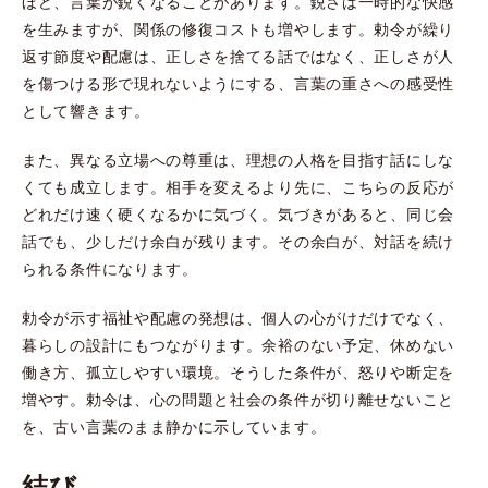
ほど、言葉が鋭くなることがあります。鋭さは一時的な快感
を生みますが、関係の修復コストも増やします。勅令が繰り
返す節度や配慮は、正しさを捨てる話ではなく、正しさが人
を傷つける形で現れないようにする、言葉の重さへの感受性
として響きます。
また、異なる立場への尊重は、理想の人格を目指す話にしな
くても成立します。相手を変えるより先に、こちらの反応が
どれだけ速く硬くなるかに気づく。気づきがあると、同じ会
話でも、少しだけ余白が残ります。その余白が、対話を続け
られる条件になります。
勅令が示す福祉や配慮の発想は、個人の心がけだけでなく、
暮らしの設計にもつながります。余裕のない予定、休めない
働き方、孤立しやすい環境。そうした条件が、怒りや断定を
増やす。勅令は、心の問題と社会の条件が切り離せないこと
を、古い言葉のまま静かに示しています。
結び