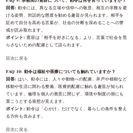
FAQ 9: 宗教間の寛容について、勅令は何を言っていますか？
回答:
勅令には、異なる立場や信仰への敬意、相互の非難を避
ける姿勢、対話的な態度を勧める趣旨が見られます。相手を
貶めて自分を高める言葉が、社会の分断を深めることへの警
戒が読み取れます。
ポイント:
寛容は「相手を好きになる」より、言葉で社会を荒
らさないための配慮として語られます。
目次に戻る
FAQ 10: 勅令は福祉や医療についても触れていますか？
回答:
はい。勅令には、人々や動物への配慮、井戸や植樹など
移動や生活に関わる整備、医療的配慮に触れる趣旨が知られ
ています。倫理を個人の善意に閉じず、環境や制度の側にも
置こうとする発想が見えます。
ポイント:
勅令は「心がけ」だけでなく、暮らしの条件を整え
る方向も含みます。
目次に戻る