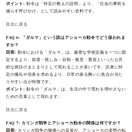
ポイント:
勅令は「特定の教えの説明」より、「社会の摩耗を
減らす呼びかけ」として読みやすい史料です。
目次に戻る
FAQ 6: 「ダルマ」という語はアショーカ勅令でどう扱われま
すか？
回答:
勅令における「ダルマ」は、厳密な学術定義を一つに固
定するより、節度・慈しみ・自制・敬意・寛容といった公共
的な徳目のまとまりとして現れることが多いです。読者に特
定の儀礼や信条を求めるより、日常の振る舞いに焦点が当た
りやすい点が特徴です。
ポイント:
勅令の「ダルマ」は、生活の中で荒れを増やさない
ための言葉として現れます。
目次に戻る
FAQ 7: カリンガ戦争とアショーカ勅令の関係は何ですか？
回答:
カリンガ戦争の惨禍への反省が、アショーカの姿勢の転