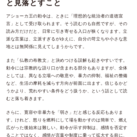
と見落とすこと
アショーカ王の勅令は、ときに「理想的な統治者の道徳宣
言」として受け取られます。そう読むのも自然ですが、その
読み方だけだと、日常に引き寄せる入口が狭くなります。立
派な言葉は、立派すぎるがゆえに、自分の苛立ちや小さな意
地とは無関係に見えてしまうからです。
また「仏教の布教文」と決めつける誤解も起きやすいです。
勅令には宗教的な語り口が含まれる部分もありますが、全体
としては、異なる立場への敬意や、暴力の抑制、福祉の整備
など、生活の摩耗を減らす方向が前面に出ます。信じるかど
うかより、荒れやすい条件をどう扱うか、という話として読
むと落ち着きます。
さらに、寛容や非暴力を「弱さ」だと感じる反応もありま
す。けれど、怒りを燃料にして場を動かすのは簡単で、燃え
広がった後始末は難しい。勅令が示す抑制は、感情を否定す
ることではなく、感情が言葉や制度に乗って拡大する前に、