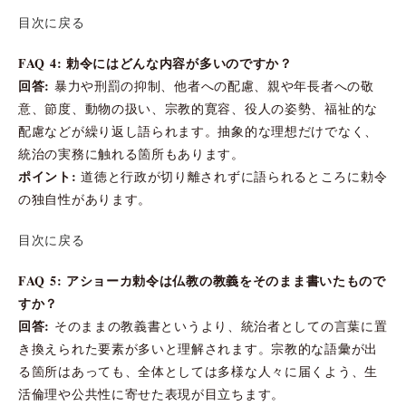
目次に戻る
FAQ 4: 勅令にはどんな内容が多いのですか？
回答:
暴力や刑罰の抑制、他者への配慮、親や年長者への敬
意、節度、動物の扱い、宗教的寛容、役人の姿勢、福祉的な
配慮などが繰り返し語られます。抽象的な理想だけでなく、
統治の実務に触れる箇所もあります。
ポイント:
道徳と行政が切り離されずに語られるところに勅令
の独自性があります。
目次に戻る
FAQ 5: アショーカ勅令は仏教の教義をそのまま書いたもので
すか？
回答:
そのままの教義書というより、統治者としての言葉に置
き換えられた要素が多いと理解されます。宗教的な語彙が出
る箇所はあっても、全体としては多様な人々に届くよう、生
活倫理や公共性に寄せた表現が目立ちます。