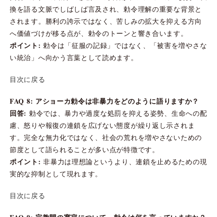
換を語る文脈でしばしば言及され、勅令理解の重要な背景と
されます。勝利の誇示ではなく、苦しみの拡大を抑える方向
へ価値づけが移る点が、勅令のトーンと響き合います。
ポイント:
勅令は「征服の記録」ではなく、「被害を増やさな
い統治」へ向かう言葉として読めます。
目次に戻る
FAQ 8: アショーカ勅令は非暴力をどのように語りますか？
回答:
勅令では、暴力や過度な処罰を抑える姿勢、生命への配
慮、怒りや報復の連鎖を広げない態度が繰り返し示されま
す。完全な無力化ではなく、社会の荒れを増やさないための
節度として語られることが多い点が特徴です。
ポイント:
非暴力は理想論というより、連鎖を止めるための現
実的な抑制として現れます。
目次に戻る