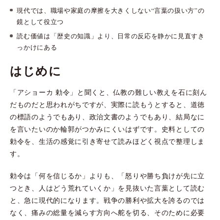
現代では、職場や家庭の摩擦を大きくしない“言葉の扱い方”の
鏡として役立つ
読む価値は「歴史の知識」より、日常の反応を静かに見直すき
っかけにある
はじめに
「アショーカ 勅令」と聞くと、仏教の難しい教えを石に刻ん
だものだと思われがちですが、実際に読もうとすると、道徳
の標語のようでもあり、政治文書のようでもあり、結局なに
を言いたいのか輪郭がつかみにくいはずです。史料としての
勅令を、生活の感覚に引き寄せて読みほどく視点で整理しま
す。
勅令は「何を信じるか」よりも、「怒りや勝ち負けが先に立
つとき、人はどう荒れていくか」を見抜いた言葉として読む
と、急に現代的になります。戦争の勝利や拡大を誇るのでは
なく、痛みの総量を減らす方向へ舵を切る、そのために必要