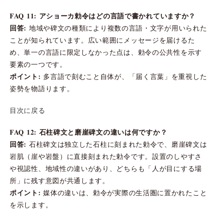
FAQ 11: アショーカ勅令はどの言語で書かれていますか？
回答:
地域や碑文の種類により複数の言語・文字が用いられた
ことが知られています。広い範囲にメッセージを届けるた
め、単一の言語に限定しなかった点は、勅令の公共性を示す
要素の一つです。
ポイント:
多言語で刻むこと自体が、「届く言葉」を重視した
姿勢を物語ります。
目次に戻る
FAQ 12: 石柱碑文と磨崖碑文の違いは何ですか？
回答:
石柱碑文は独立した石柱に刻まれた勅令で、磨崖碑文は
岩肌（崖や岩盤）に直接刻まれた勅令です。設置のしやすさ
や視認性、地域性の違いがあり、どちらも「人が目にする場
所」に残す意図が共通します。
ポイント:
媒体の違いは、勅令が実際の生活圏に置かれたこと
を示します。