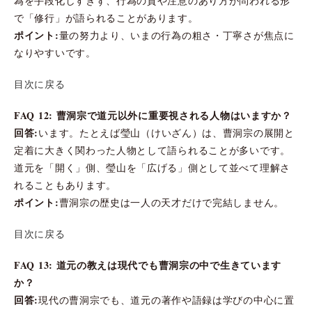
為を手段化しすぎず、行為の質や注意のあり方が問われる形
で「修行」が語られることがあります。
ポイント:
量の努力より、いまの行為の粗さ・丁寧さが焦点に
なりやすいです。
目次に戻る
FAQ 12: 曹洞宗で道元以外に重要視される人物はいますか？
回答:
います。たとえば瑩山（けいざん）は、曹洞宗の展開と
定着に大きく関わった人物として語られることが多いです。
道元を「開く」側、瑩山を「広げる」側として並べて理解さ
れることもあります。
ポイント:
曹洞宗の歴史は一人の天才だけで完結しません。
目次に戻る
FAQ 13: 道元の教えは現代でも曹洞宗の中で生きています
か？
回答:
現代の曹洞宗でも、道元の著作や語録は学びの中心に置