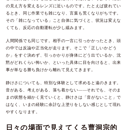
の見え方を変えるレンズに近いものです。たとえば疲れてい
るとき、同じ作業でも雑になり、言葉も荒くなりがちです。
その「雑になっている」こと自体に気づくと、状況は変えな
くても、反応の自動運転が少し緩みます。
人間関係でも同じです。相手の一言に引っかかったとき、頭
の中では反論や正当化が走ります。そこで「正しいかどう
か」をすぐ決めず、引っかかりが身体にどう出ているか、沈
黙がどれくらい怖いか、といった具体に目を向けると、出来
事が単なる勝ち負けから離れて見えてきます。
静けさについても、特別な体験として求めると遠のきます。
音がある、考えがある、落ち着かない——それでも、そのま
まの状態を細かく見ていくと、静けさは「音がないこと」で
はなく、いまの経験に余計な上塗りをしない感じとして現れ
やすくなります。
日々の場面で見えてくる曹洞宗的