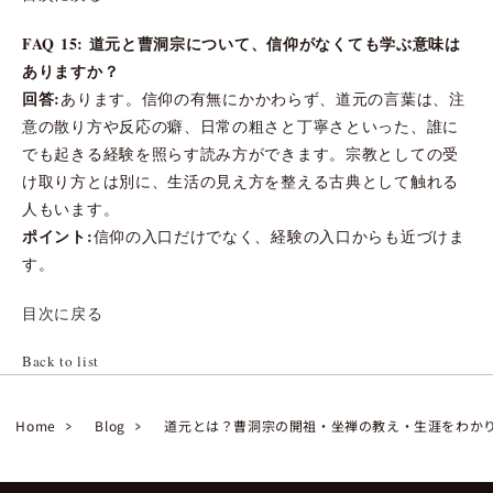
FAQ 15: 道元と曹洞宗について、信仰がなくても学ぶ意味は
ありますか？
回答:
あります。信仰の有無にかかわらず、道元の言葉は、注
意の散り方や反応の癖、日常の粗さと丁寧さといった、誰に
でも起きる経験を照らす読み方ができます。宗教としての受
け取り方とは別に、生活の見え方を整える古典として触れる
人もいます。
ポイント:
信仰の入口だけでなく、経験の入口からも近づけま
す。
目次に戻る
Back to list
Home
Blog
道元とは？曹洞宗の開祖・坐禅の教え・生涯をわか