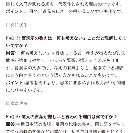
応じて入口が変わる点も、代表作とされる理由の一つです。
ポイント:
一冊で「道元らしさ」の幅が見えやすい著作です。
目次に戻る
FAQ 5: 曹洞宗の教えは「何も考えない」ことだと理解してよ
いですか？
回答:
「何も考えない」を目標にすると、考えが出るたびに失
敗感が強まりやすく、かえって緊張が増えることがありま
す。曹洞宗の文脈では、考えの有無よりも、起きている経験
にどう向き合うかという語り方がされることが多いです。
ポイント:
思考を消すより、思考に巻き込まれる度合いが問題
になりやすいです。
目次に戻る
FAQ 6: 道元の言葉が難しいと言われる理由は何ですか？
回答:
中世日本語の表現、引用や比喩の多さ、同じ語をずらし
て使う独特の文体などが重なり、初見では意味が取りにくく