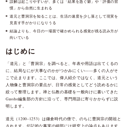
誤解は起こりやすいが、多くは「結果を急ぐ癖」や「評価の習
慣」から自然に生まれる
道元と曹洞宗を知ることは、生活の速度を少し落として現実を
見直す手がかりになりうる
結論よりも、今日の一場面で確かめられる感覚が残る読み方が
向いている
はじめに
「道元」と「曹洞宗」を調べると、年表や用語は出てくるの
に、結局なにが大事なのかがつかみにくい——多くの人がそ
こで止まります。ここでは、偉人紹介ではなく、道元という
人物像と曹洞宗の要点が、日常の感覚としてどう読めるかに
絞って整理します。禅と仏教の基礎を一般向けに書いてきた
Gassho編集部の方針に沿って、専門用語に寄りかからずに説
明します。
道元（1200–1253）は鎌倉時代の僧で、のちに曹洞宗の開祖と
されます。伝記的な事実の細部には研究上の論点もあります