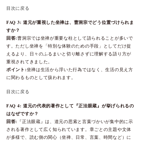
目次に戻る
FAQ 3: 道元が重視した坐禅は、曹洞宗でどう位置づけられま
すか？
回答:
曹洞宗では坐禅が重要な柱として語られることが多いで
す。ただし坐禅を「特別な体験のための手段」としてだけ捉
えるより、日々のふるまいと切り離さずに理解する語り方が
重視されてきました。
ポイント:
坐禅は生活から浮いた行為ではなく、生活の見え方
に関わるものとして扱われます。
目次に戻る
FAQ 4: 道元の代表的著作として『正法眼蔵』が挙げられるの
はなぜですか？
回答:
『正法眼蔵』は、道元の思索と言葉づかいが集中的に示
される著作として広く知られています。章ごとの主題や文体
が多様で、読む側の関心（坐禅、日常、言葉、時間など）に