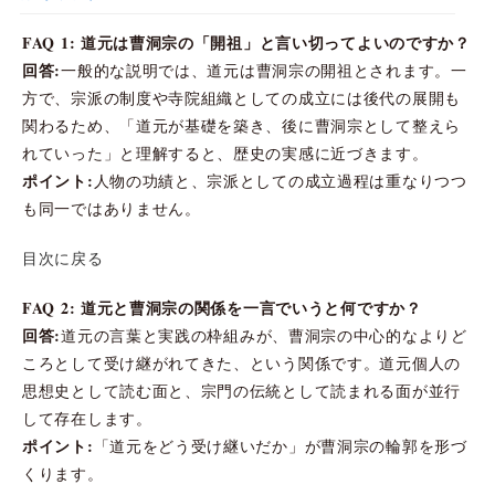
FAQ 1: 道元は曹洞宗の「開祖」と言い切ってよいのですか？
回答:
一般的な説明では、道元は曹洞宗の開祖とされます。一
方で、宗派の制度や寺院組織としての成立には後代の展開も
関わるため、「道元が基礎を築き、後に曹洞宗として整えら
れていった」と理解すると、歴史の実感に近づきます。
ポイント:
人物の功績と、宗派としての成立過程は重なりつつ
も同一ではありません。
目次に戻る
FAQ 2: 道元と曹洞宗の関係を一言でいうと何ですか？
回答:
道元の言葉と実践の枠組みが、曹洞宗の中心的なよりど
ころとして受け継がれてきた、という関係です。道元個人の
思想史として読む面と、宗門の伝統として読まれる面が並行
して存在します。
ポイント:
「道元をどう受け継いだか」が曹洞宗の輪郭を形づ
くります。