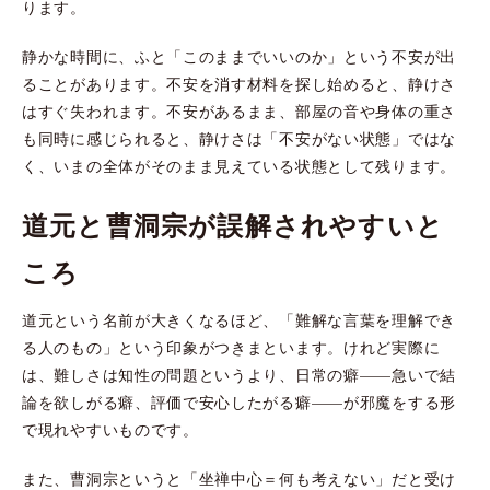
ります。
静かな時間に、ふと「このままでいいのか」という不安が出
ることがあります。不安を消す材料を探し始めると、静けさ
はすぐ失われます。不安があるまま、部屋の音や身体の重さ
も同時に感じられると、静けさは「不安がない状態」ではな
く、いまの全体がそのまま見えている状態として残ります。
道元と曹洞宗が誤解されやすいと
ころ
道元という名前が大きくなるほど、「難解な言葉を理解でき
る人のもの」という印象がつきまといます。けれど実際に
は、難しさは知性の問題というより、日常の癖——急いで結
論を欲しがる癖、評価で安心したがる癖——が邪魔をする形
で現れやすいものです。
また、曹洞宗というと「坐禅中心＝何も考えない」だと受け