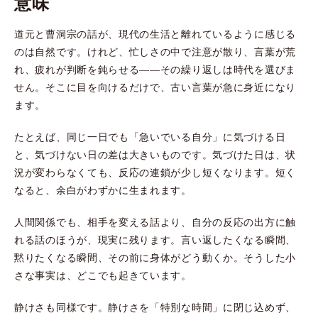
意味
道元と曹洞宗の話が、現代の生活と離れているように感じる
のは自然です。けれど、忙しさの中で注意が散り、言葉が荒
れ、疲れが判断を鈍らせる——その繰り返しは時代を選びま
せん。そこに目を向けるだけで、古い言葉が急に身近になり
ます。
たとえば、同じ一日でも「急いでいる自分」に気づける日
と、気づけない日の差は大きいものです。気づけた日は、状
況が変わらなくても、反応の連鎖が少し短くなります。短く
なると、余白がわずかに生まれます。
人間関係でも、相手を変える話より、自分の反応の出方に触
れる話のほうが、現実に残ります。言い返したくなる瞬間、
黙りたくなる瞬間、その前に身体がどう動くか。そうした小
さな事実は、どこでも起きています。
静けさも同様です。静けさを「特別な時間」に閉じ込めず、