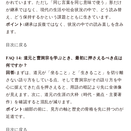
かれています。ただし「同じ言葉を同じ意味で使う」形だけ
が継承ではなく、現代の生活や社会状況の中で、どう読み替
え、どう保持するかという課題とともに生きています。
ポイント:
継承は反復ではなく、状況の中での読み直しを含み
ます。
目次に戻る
FAQ 14: 道元と曹洞宗を学ぶとき、最初に押さえるべき点は
何ですか？
回答:
まずは、道元が「坐ること」と「生きること」を切り離
さない語り方をしている点、そして曹洞宗がその語り方を中
心に据えてきた点を押さえると、用語の暗記より先に全体像
が見えます。次に、道元の生涯の大枠（時代・拠点・主要著
作）を確認すると混乱が減ります。
ポイント:
細部の前に、見方の軸と歴史の骨格を先に持つのが
近道です。
目次に戻る