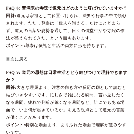
FAQ 8: 曹洞宗の寺院で道元はどのように尊ばれていますか？
回答:
道元は宗祖として位置づけられ、法要や行事の中で顕彰
されます。ただし尊崇は「偉人を讃える」だけにとどまら
ず、道元の言葉や姿勢を通して、日々の僧堂生活や寺院の作
法が整えられてきた、という面もあります。
ポイント:
尊崇は儀礼と生活の両方に形を持ちます。
目次に戻る
FAQ 9: 道元の思想は日常生活とどう結びつけて理解できます
か？
回答:
大きな理屈より、注意の向き方や反応の癖として読むと
結びつきやすいです。忙しさで雑になる瞬間、言い返したく
なる瞬間、疲れで判断が荒くなる瞬間など、誰にでもある場
面で「いま何が起きているか」を見る視点として道元の言葉
が働くことがあります。
ポイント:
特別な場面より、ありふれた場面で理解が進みやす
いです。