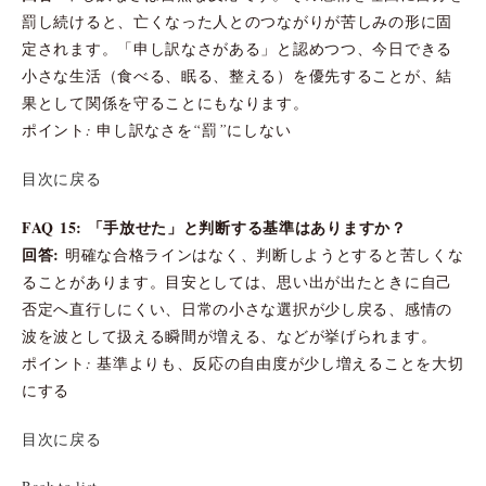
罰し続けると、亡くなった人とのつながりが苦しみの形に固
定されます。「申し訳なさがある」と認めつつ、今日できる
小さな生活（食べる、眠る、整える）を優先することが、結
果として関係を守ることにもなります。
ポイント: 申し訳なさを“罰”にしない
目次に戻る
FAQ 15: 「手放せた」と判断する基準はありますか？
回答:
明確な合格ラインはなく、判断しようとすると苦しくな
ることがあります。目安としては、思い出が出たときに自己
否定へ直行しにくい、日常の小さな選択が少し戻る、感情の
波を波として扱える瞬間が増える、などが挙げられます。
ポイント: 基準よりも、反応の自由度が少し増えることを大切
にする
目次に戻る
Back to list