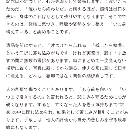
記念日が近づくと、心が先回りして緊張します。「泣いたら
だめだ」「泣いたら終わりだ」と構えるほど、感情は出口を
失い、身体のこわばりとして残りやすくなります。そこでで
きるのは、緊張に気づき、呼吸や姿勢を少し整え、「いま身
構えている」と認めることです。
遺品を前にすると、「片づけたら忘れる」「残したら執着」
という二択に落ち込みがちです。けれど実際は、残す・手放
すの間に無数の選択があります。箱にまとめて一度見えない
場所に置く、写真に残してから譲る、使える形に直して日常
に迎える。どれも、忘却ではなく関係の結び直しです。
人の言葉で傷つくこともあります。「もう前を向いて」「い
つまで引きずるの」と言われると、悲しみを守るために心が
硬くなります。すると、亡くなった人を思う気持ちまで“防
御”の中に閉じ込められ、結果として苦しみが長引くことがあ
ります。手放しは、他人の評価から自分の悲しみを守る境界
線にもなります。