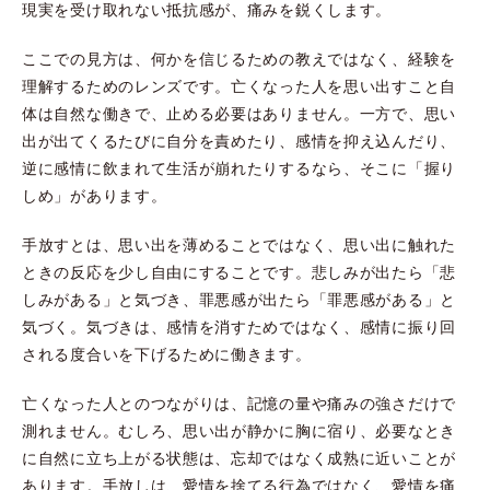
現実を受け取れない抵抗感が、痛みを鋭くします。
ここでの見方は、何かを信じるための教えではなく、経験を
理解するためのレンズです。亡くなった人を思い出すこと自
体は自然な働きで、止める必要はありません。一方で、思い
出が出てくるたびに自分を責めたり、感情を抑え込んだり、
逆に感情に飲まれて生活が崩れたりするなら、そこに「握り
しめ」があります。
手放すとは、思い出を薄めることではなく、思い出に触れた
ときの反応を少し自由にすることです。悲しみが出たら「悲
しみがある」と気づき、罪悪感が出たら「罪悪感がある」と
気づく。気づきは、感情を消すためではなく、感情に振り回
される度合いを下げるために働きます。
亡くなった人とのつながりは、記憶の量や痛みの強さだけで
測れません。むしろ、思い出が静かに胸に宿り、必要なとき
に自然に立ち上がる状態は、忘却ではなく成熟に近いことが
あります。手放しは、愛情を捨てる行為ではなく、愛情を痛