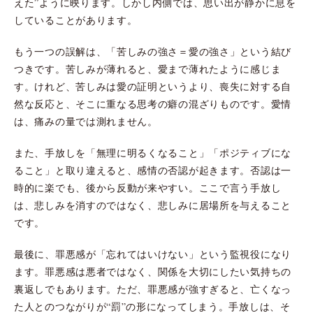
えた”ように映ります。しかし内側では、思い出が静かに息を
していることがあります。
もう一つの誤解は、「苦しみの強さ＝愛の強さ」という結び
つきです。苦しみが薄れると、愛まで薄れたように感じま
す。けれど、苦しみは愛の証明というより、喪失に対する自
然な反応と、そこに重なる思考の癖の混ざりものです。愛情
は、痛みの量では測れません。
また、手放しを「無理に明るくなること」「ポジティブにな
ること」と取り違えると、感情の否認が起きます。否認は一
時的に楽でも、後から反動が来やすい。ここで言う手放し
は、悲しみを消すのではなく、悲しみに居場所を与えること
です。
最後に、罪悪感が「忘れてはいけない」という監視役になり
ます。罪悪感は悪者ではなく、関係を大切にしたい気持ちの
裏返しでもあります。ただ、罪悪感が強すぎると、亡くなっ
た人とのつながりが“罰”の形になってしまう。手放しは、そ