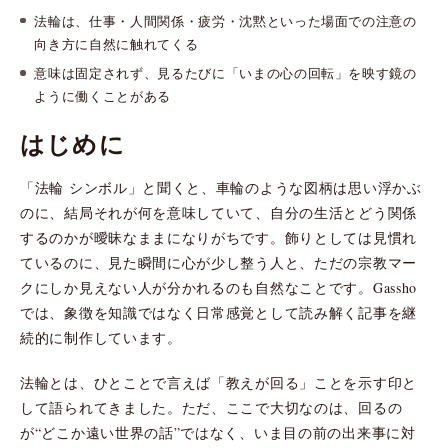
法輪は、仕事・人間関係・疲労・沈黙といった場面での注意の
向き方に自然に触れてくる
意味は固定されず、見るたびに「いまの心の回転」を映す鏡の
ように働くことがある
はじめに
「法輪 シンボル」と聞くと、車輪のような図柄は思い浮かぶ
のに、結局それが何を意味していて、自分の生活とどう関係
するのかが曖昧なままになりがちです。飾りとしては見慣れ
ているのに、見た瞬間に心が少し整う人と、ただの宗教マー
クにしか見えない人が分かれるのも自然なことです。Gassho
では、象徴を知識ではなく日常感覚として読み解く記事を継
続的に制作しています。
法輪とは、ひとことで言えば「教えが回る」ことを示す印と
して語られてきました。ただ、ここで大切なのは、回るの
が“どこか遠い世界の話”ではなく、いま目の前の出来事に対