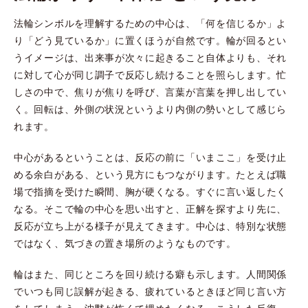
法輪シンボルを理解するための中心は、「何を信じるか」よ
り「どう見ているか」に置くほうが自然です。輪が回るとい
うイメージは、出来事が次々に起きること自体よりも、それ
に対して心が同じ調子で反応し続けることを照らします。忙
しさの中で、焦りが焦りを呼び、言葉が言葉を押し出してい
く。回転は、外側の状況というより内側の勢いとして感じら
れます。
中心があるということは、反応の前に「いまここ」を受け止
める余白がある、という見方にもつながります。たとえば職
場で指摘を受けた瞬間、胸が硬くなる。すぐに言い返したく
なる。そこで輪の中心を思い出すと、正解を探すより先に、
反応が立ち上がる様子が見えてきます。中心は、特別な状態
ではなく、気づきの置き場所のようなものです。
輪はまた、同じところを回り続ける癖も示します。人間関係
でいつも同じ誤解が起きる、疲れているときほど同じ言い方