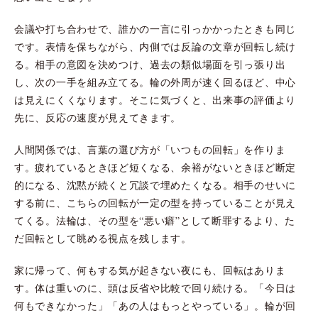
会議や打ち合わせで、誰かの一言に引っかかったときも同じ
です。表情を保ちながら、内側では反論の文章が回転し続け
る。相手の意図を決めつけ、過去の類似場面を引っ張り出
し、次の一手を組み立てる。輪の外周が速く回るほど、中心
は見えにくくなります。そこに気づくと、出来事の評価より
先に、反応の速度が見えてきます。
人間関係では、言葉の選び方が「いつもの回転」を作りま
す。疲れているときほど短くなる、余裕がないときほど断定
的になる、沈黙が続くと冗談で埋めたくなる。相手のせいに
する前に、こちらの回転が一定の型を持っていることが見え
てくる。法輪は、その型を“悪い癖”として断罪するより、た
だ回転として眺める視点を残します。
家に帰って、何もする気が起きない夜にも、回転はありま
す。体は重いのに、頭は反省や比較で回り続ける。「今日は
何もできなかった」「あの人はもっとやっている」。輪が回