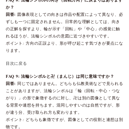
か？
回答:
図像表現としての向きは作品や配置によって異なり、必
ずしも一つに固定されません。日常的な理解としては、向き
の正解を探すより、輪が示す「回転」や「中心」の感覚に触
れるほうが、法輪シンボルの意図に近づきやすいです。
ポイント: 方向の正誤より、形が呼び起こす気づきが要点にな
ります。
目次に戻る
FAQ 9: 法輪シンボルと卍（まんじ）は同じ意味ですか？
回答:
同じではありません。どちらも仏教美術などで見られる
ことがありますが、法輪シンボルは「輪（回転・中心・つな
がり）」の形で象徴するのに対し、卍は別の図像として異な
る背景や連想を持ちます。混同しやすいのは自然ですが、形
が違う分、受け取られ方も変わります。
ポイント: どちらも象徴ですが、図像としての役割と連想は別
物です。