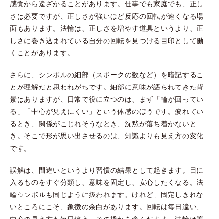
感覚から遠ざかることがあります。仕事でも家庭でも、正し
さは必要ですが、正しさが強いほど反応の回転が速くなる場
面もあります。法輪は、正しさを増やす道具というより、正
しさに巻き込まれている自分の回転を見つける目印として働
くことがあります。
さらに、シンボルの細部（スポークの数など）を暗記するこ
とが理解だと思われがちです。細部に意味が語られてきた背
景はありますが、日常で役に立つのは、まず「輪が回ってい
る」「中心が見えにくい」という体感のほうです。疲れてい
るとき、関係がこじれそうなとき、沈黙が落ち着かないと
き。そこで形が思い出させるのは、知識よりも見え方の変化
です。
誤解は、間違いというより習慣の結果として起きます。目に
入るものをすぐ分類し、意味を固定し、安心したくなる。法
輪シンボルも同じように扱われます。けれど、固定しきれな
いところにこそ、象徴の余白があります。回転は毎日違い、
中心の見え方も毎日違う。その揺れを含んだまま、法輪は置