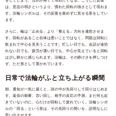
をしてしまう、沈黙が怖くて埋めたくなる。こうした反復
は、意志の弱さというより、慣れた回転の強さとして現れま
す。法輪シンボルは、その反復を責めずに見せる形をしてい
ます。
さらに、輪は「止める」より「整える」方向を連想させま
す。回転があること自体は悪いことではなく、問題は回転に
飲まれて中心を見失うことです。忙しい日でも、会話が途切
れない日でも、疲労が濃い日でも、中心が見えていると回転
は少し静かに感じられます。法輪は、その静けさを押しつけ
ず、ただ形として置かれています。
日常で法輪がふと立ち上がる瞬間
朝、通知が一気に届くと、頭の中が先回りして回りはじめま
す。返信の順番、言い回し、相手の反応の予測。まだ何も起
きていないのに、心だけが回転して疲れていく。法輪シンボ
ルの「回る」という形は、その先回りの勢いを、説明なしに
思い出させます。