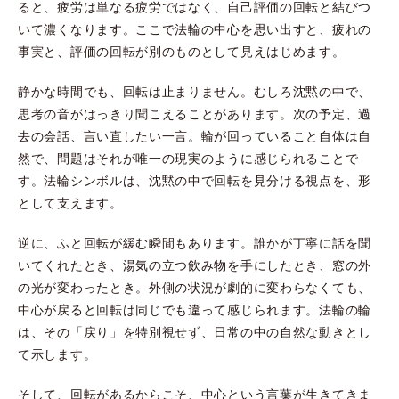
ると、疲労は単なる疲労ではなく、自己評価の回転と結びつ
いて濃くなります。ここで法輪の中心を思い出すと、疲れの
事実と、評価の回転が別のものとして見えはじめます。
静かな時間でも、回転は止まりません。むしろ沈黙の中で、
思考の音がはっきり聞こえることがあります。次の予定、過
去の会話、言い直したい一言。輪が回っていること自体は自
然で、問題はそれが唯一の現実のように感じられることで
す。法輪シンボルは、沈黙の中で回転を見分ける視点を、形
として支えます。
逆に、ふと回転が緩む瞬間もあります。誰かが丁寧に話を聞
いてくれたとき、湯気の立つ飲み物を手にしたとき、窓の外
の光が変わったとき。外側の状況が劇的に変わらなくても、
中心が戻ると回転は同じでも違って感じられます。法輪の輪
は、その「戻り」を特別視せず、日常の中の自然な動きとし
て示します。
そして、回転があるからこそ、中心という言葉が生きてきま