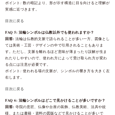
ポイント: 数の暗記より、形が示す構造に目を向けると理解が
実感に近づきます。
目次に戻る
FAQ 5: 法輪シンボルは仏教以外でも使われますか？
回答:
法輪は仏教的文脈で語られることが多い一方、図像とし
ては美術・工芸・デザインの中で引用されることもありま
す。ただし、文脈を離れるほど意味が薄まったり誤解が生ま
れたりしやすいので、使われ方によって受け取られ方が変わ
る点には注意が必要です。
ポイント: 使われる場の文脈が、シンボルの響き方を大きく左
右します。
目次に戻る
FAQ 6: 法輪シンボルはどこで見かけることが多いですか？
回答:
寺院の意匠、仏像や台座の装飾、仏教美術、法具や紋
様、または書籍・資料の図版などで見かけることが多いで