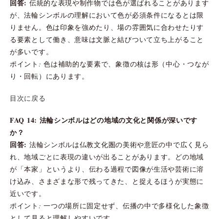
回答:
伝統的な表現や制作物では色が選ばれることがあります
が、法輪シンボルの理解において色が必須条件になるとは限
りません。色は印象を強めたり、場の雰囲気に合わせたりす
る要素として働き、意味は文脈と結びついて立ち上がること
が多いです。
ポイント: 色は補助的な要素で、象徴の核は形（中心・つなが
り・回転）にあります。
目次に戻る
FAQ 14: 法輪シンボルはどの地域の文化と関係が深いです
か？
回答:
法輪シンボルは仏教文化圏の美術や意匠の中で広く見ら
れ、地域ごとに表現の違いが出ることがあります。どの地域
が「本家」というより、伝わる過程で図像が生活や芸術に溶
け込み、さまざまな形で残ってきた、と捉えるほうが実態に
近いです。
ポイント: 一つの場所に固定せず、伝播の中で多様化した象徴
として見ると理解しやすいです。