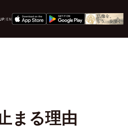
JP
/
EN
が止まる理由