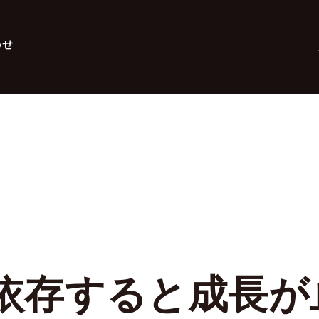
わせ
ु に依存すると成長