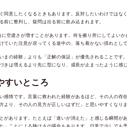
ぐ同意したくなるときもあります。反対したいわけではな
る前に整列し、疑問は出る前に飲み込まれます。
に、急に空虚さが増すことがあります。何を拠り所にしてよい
けていた注意が戻ってくる途中の、落ち着かない揺れとし
いまの経験」よりも「正解の保証」が優先されることです
づきは増えるより先に型になり、成長が止まったように感
やすいところ
い感情です。言葉に救われた経験があるほど、その人の存
方より、その人の見方が正しいはずだ」と思いやすくなり
とがあります。たとえば「迷いが消えた」と感じる瞬間が
た」ことによる静けさの場合もあります。日常で少しでも