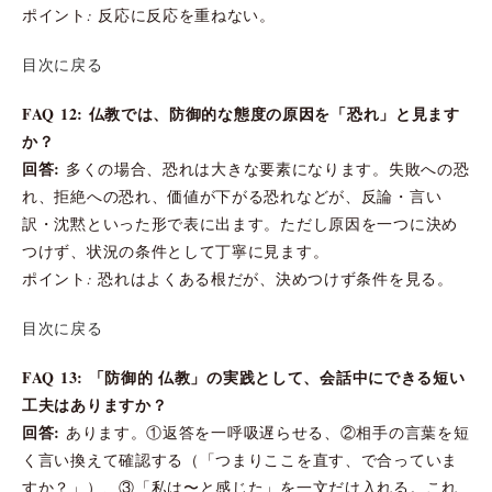
ポイント: 反応に反応を重ねない。
目次に戻る
FAQ 12: 仏教では、防御的な態度の原因を「恐れ」と見ます
か？
回答:
多くの場合、恐れは大きな要素になります。失敗への恐
れ、拒絶への恐れ、価値が下がる恐れなどが、反論・言い
訳・沈黙といった形で表に出ます。ただし原因を一つに決め
つけず、状況の条件として丁寧に見ます。
ポイント: 恐れはよくある根だが、決めつけず条件を見る。
目次に戻る
FAQ 13: 「防御的 仏教」の実践として、会話中にできる短い
工夫はありますか？
回答:
あります。①返答を一呼吸遅らせる、②相手の言葉を短
く言い換えて確認する（「つまりここを直す、で合っていま
すか？」）、③「私は〜と感じた」を一文だけ入れる。これ