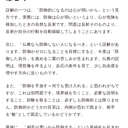
誤解の一つは、「防御的になるのは心が弱いから」という見
方です。実際には、防御は心が弱いというより、心が危険を
検知したときの自然な反射です。問題は反射そのものより、
反射が自分の行動を自動操縦してしまうことにあります。
次に、「仏教なら防御しない人になるべき」という誤解があ
ります。防御がゼロになることを目標にすると、今度は「防
御した自分」を責める二重の苦しみが生まれます。仏教の説
明は、理想像を作るより、反応の条件を見て、少し自由度を
増やす方向に近いものです。
また、「防御を手放す＝何でも受け入れる」と思われがちで
すが、これは別問題です。境界線を引くこと、必要な説明を
すること、距離を取ることは、必ずしも防御的とは限りませ
ん。防御的かどうかの目安は、内側が恐れで固まり、相手
を“敵”として固定しているかどうかです。
最後に、「相手が悪いから防御する」という単純化も起きや