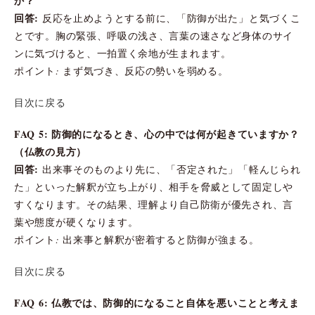
か？
回答:
反応を止めようとする前に、「防御が出た」と気づくこ
とです。胸の緊張、呼吸の浅さ、言葉の速さなど身体のサイ
ンに気づけると、一拍置く余地が生まれます。
ポイント: まず気づき、反応の勢いを弱める。
目次に戻る
FAQ 5: 防御的になるとき、心の中では何が起きていますか？
（仏教の見方）
回答:
出来事そのものより先に、「否定された」「軽んじられ
た」といった解釈が立ち上がり、相手を脅威として固定しや
すくなります。その結果、理解より自己防衛が優先され、言
葉や態度が硬くなります。
ポイント: 出来事と解釈が密着すると防御が強まる。
目次に戻る
FAQ 6: 仏教では、防御的になること自体を悪いことと考えま