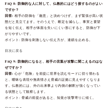
FAQ 8: 防御的な人に対して、仏教的にはどう接するのがよい
ですか？
回答:
相手の防御を「敵意」と決めつけず、まず緊張が高い状
態だと見立てます。そのうえで、断定を減らし、事実と要望
を短く伝え、相手が体面を失いにくい形にすると、防御が下
がりやすいです。
ポイント: 防御を刺激しない伝え方が、連鎖を止める。
目次に戻る
FAQ 9: 防御的になると、相手の言葉が攻撃に聞こえるのはな
ぜですか？
回答:
心が「危険」を前提に世界を読むモードに切り替わる
と、曖昧な表現や無表情さえ脅威の証拠に見えやすくなりま
す。仏教的には、外の出来事より内側の解釈が強くなってい
る状態として観察します。
ポイント: 脅威の前提があると、知覚が攻撃寄りに傾く。