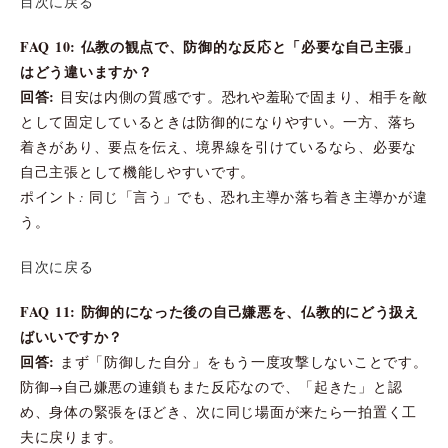
目次に戻る
FAQ 10: 仏教の観点で、防御的な反応と「必要な自己主張」
はどう違いますか？
回答:
目安は内側の質感です。恐れや羞恥で固まり、相手を敵
として固定しているときは防御的になりやすい。一方、落ち
着きがあり、要点を伝え、境界線を引けているなら、必要な
自己主張として機能しやすいです。
ポイント: 同じ「言う」でも、恐れ主導か落ち着き主導かが違
う。
目次に戻る
FAQ 11: 防御的になった後の自己嫌悪を、仏教的にどう扱え
ばいいですか？
回答:
まず「防御した自分」をもう一度攻撃しないことです。
防御→自己嫌悪の連鎖もまた反応なので、「起きた」と認
め、身体の緊張をほどき、次に同じ場面が来たら一拍置く工
夫に戻ります。