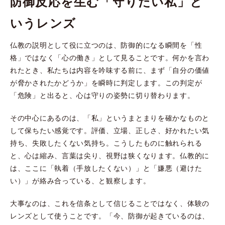
防御反応を生む「守りたい私」と
いうレンズ
仏教の説明として役に立つのは、防御的になる瞬間を「性
格」ではなく「心の働き」として見ることです。何かを言わ
れたとき、私たちは内容を吟味する前に、まず「自分の価値
が脅かされたかどうか」を瞬時に判定します。この判定が
「危険」と出ると、心は守りの姿勢に切り替わります。
その中心にあるのは、「私」というまとまりを確かなものと
して保ちたい感覚です。評価、立場、正しさ、好かれたい気
持ち、失敗したくない気持ち。こうしたものに触れられる
と、心は縮み、言葉は尖り、視野は狭くなります。仏教的に
は、ここに「執着（手放したくない）」と「嫌悪（避けた
い）」が絡み合っている、と観察します。
大事なのは、これを信条として信じることではなく、体験の
レンズとして使うことです。「今、防御が起きているのは、