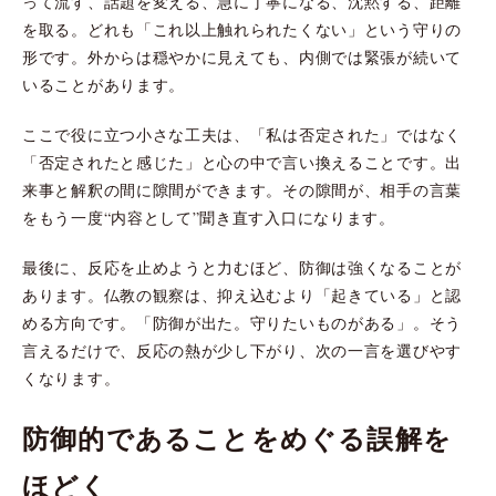
って流す、話題を変える、急に丁寧になる、沈黙する、距離
を取る。どれも「これ以上触れられたくない」という守りの
形です。外からは穏やかに見えても、内側では緊張が続いて
いることがあります。
ここで役に立つ小さな工夫は、「私は否定された」ではなく
「否定されたと感じた」と心の中で言い換えることです。出
来事と解釈の間に隙間ができます。その隙間が、相手の言葉
をもう一度“内容として”聞き直す入口になります。
最後に、反応を止めようと力むほど、防御は強くなることが
あります。仏教の観察は、抑え込むより「起きている」と認
める方向です。「防御が出た。守りたいものがある」。そう
言えるだけで、反応の熱が少し下がり、次の一言を選びやす
くなります。
防御的であることをめぐる誤解を
ほどく