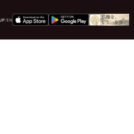
JP
/
EN