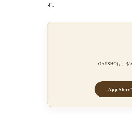
す。
GASSHOは
App Sto