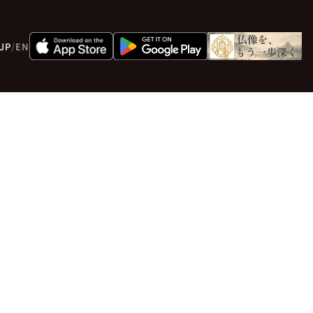
JP
/
EN