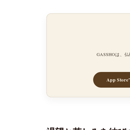
GASSHOは
App Sto