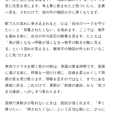
実に注意を戻します。考え事に飲まれたと気づいたら、足裏
へ戻る。それだけで、頭の中の物語が少し薄くなります。
駅で人の流れに巻き込まれると、心は「自分のペースを守り
たい」と「邪魔されたくない」を強めます。ここでは、相手
を責める前に、自分の中の反応の順番を見ます。たとえば
「肩が固くなる→呼吸が浅くなる→相手の動きが敵に見え
る」という流れが見えると、敵味方の物語が作られているこ
とに気づけます。
車内でスマホを開く前の10秒は、実践の黄金時間です。画面
に逃げる前に、呼吸を一回だけ感じ、目線を柔らかくして周
囲の音を受け取ります。情報を足すのではなく、すでにある
感覚に戻る。これだけで、通勤が「刺激の連続」から「気づ
きの連続」へ少しずつ変わります。
混雑で身動きが取れないときは、抵抗が強く出ます。「早く
降りたい」「押されたくない」という正当な願いに、さらに