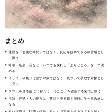
まとめ
通勤を「邪魔な時間」ではなく、反応を観察できる練習場とし
て扱う
呼吸・足裏・音など、いつでも戻れる「よりどころ」を一つ決
める
イライラや焦りは消す対象ではなく、気づいて手放す対象とし
て見る
スマホを見る前に10秒だけ「今ここ」を確認する習慣が効く
混雑・遅延・人の動きは、慈悲と境界線を同時に学べる教材に
なる
短い区切り（駅間・信号・改札）で実践を組み立てると続く