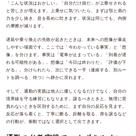
「こんな状況はおかしい」「自分だけ損だ」が上乗せされる
と苦しさが増えます。上乗せに気づいたら、まずは顎と肩の
力を少し抜き、息を長めに吐きます。状況は同じでも、内側
の摩擦が減ります。
遅延や乗り換えの失敗が起きたときは、未来への想像が暴走
しやすい場面です。ここでは「今わかっている事実」と「想
像」を分けます。事実は「電車が止まっている」「到着が遅
れる可能性がある」。想像は「今日は終わりだ」「評価が下
がる」。分けられたら、次にできる一手（連絡する、別ルー
トを調べる、待つ）へ静かに戻れます。
そして、通勤の実践は他人に優しくなるだけでなく、自分の
境界線を守る練習にもなります。譲るべきときと、無理に背
負わないときを区別するために、まず自分の反応を見ます。
反応が落ち着くと、丁寧に断る、距離を取る、席を譲るなど
の行動が、衝動ではなく選択として出てきます。