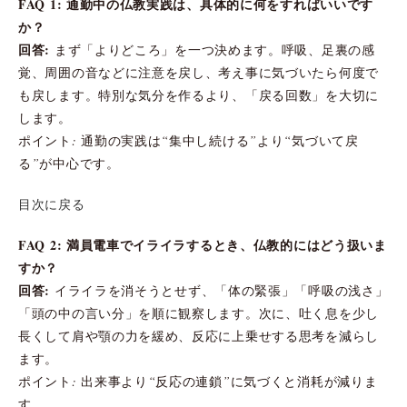
FAQ 1: 通勤中の仏教実践は、具体的に何をすればいいです
か？
回答:
まず「よりどころ」を一つ決めます。呼吸、足裏の感
覚、周囲の音などに注意を戻し、考え事に気づいたら何度で
も戻します。特別な気分を作るより、「戻る回数」を大切に
します。
ポイント: 通勤の実践は“集中し続ける”より“気づいて戻
る”が中心です。
目次に戻る
FAQ 2: 満員電車でイライラするとき、仏教的にはどう扱いま
すか？
回答:
イライラを消そうとせず、「体の緊張」「呼吸の浅さ」
「頭の中の言い分」を順に観察します。次に、吐く息を少し
長くして肩や顎の力を緩め、反応に上乗せする思考を減らし
ます。
ポイント: 出来事より“反応の連鎖”に気づくと消耗が減りま
す。