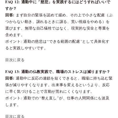
FAQ 12: 通勤中に「慈悲」を実践するにはどうすればいいで
すか？
回答:
まず自分の緊張を認めて緩め、その上で小さな配慮（ぶ
つからない動き、譲れるときに譲る、荒い視線をやめる）を
選びます。無理な自己犠牲ではなく、現実的な安全と尊重を
含めます。
ポイント: 通勤の慈悲は“できる範囲の配慮”として具体化す
ると実践しやすいです。
目次に戻る
FAQ 13: 通勤の仏教実践で、職場のストレスは減りますか？
回答:
通勤中に反応の連鎖を短くできると、職場に持ち込む緊
張が減りやすくなります。出来事を変えるというより、反応
に早く気づけることで言動が荒れにくくなります。
ポイント: 通勤での“整え直し”が、仕事の人間関係にも波及
します。
目次に戻る