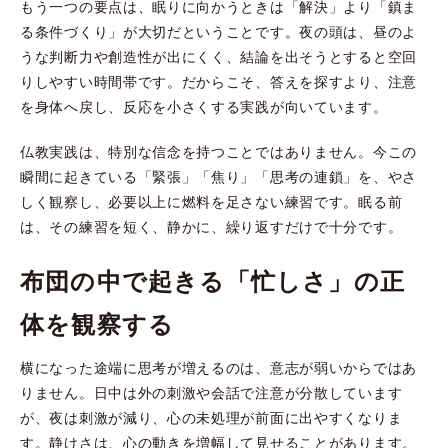
もう一つの要点は、眠りに向かうときは「解決」より「鎮ま
る条件づくり」が大切だということです。夜の頭は、昼のよ
うな判断力や創造性が出にくく、結論を出そうとすると空回
りしやすい時間帯です。だからこそ、答えを探すより、注意
を身体へ戻し、反応を小さくする実践が向いています。
仏教実践は、特別な信念を持つことではありません。今この
瞬間に起きている「緊張」「焦り」「思考の連鎖」を、やさ
しく観察し、必要以上に燃料を足さない練習です。眠る前
は、その練習を短く、静かに、繰り返すだけで十分です。
布団の中で起きる「忙しさ」の正
体を観察する
横になった途端に思考が増えるのは、意志が弱いからではあ
りません。日中は外の刺激や会話で注意が分散しています
が、夜は刺激が減り、心の未処理が前面に出やすくなりま
す。静けさは、心の動きを増幅して見せることがあります。