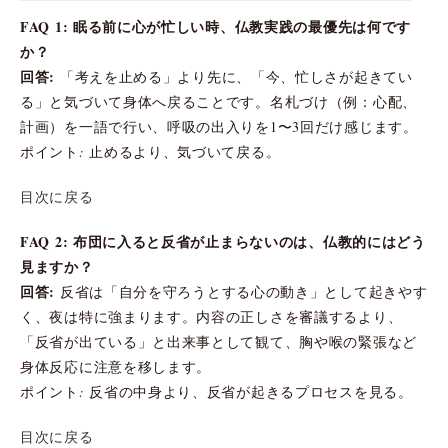
FAQ 1: 眠る前に心が忙しい時、仏教実践の最優先は何です
か？
回答:
「考えを止める」より先に、「今、忙しさが起きてい
る」と気づいて身体へ戻ることです。名札づけ（例：心配、
計画）を一語で行い、呼吸の出入りを1〜3回だけ感じます。
ポイント: 止めるより、気づいて戻る。
目次に戻る
FAQ 2: 布団に入ると反省が止まらないのは、仏教的にはどう
見ますか？
回答:
反省は「自分を守ろうとする心の動き」として起きやす
く、夜は特に強まります。内容の正しさを審議するより、
「反省が出ている」と出来事として観て、胸や喉の緊張など
身体反応に注意を移します。
ポイント: 反省の中身より、反省が起きるプロセスを見る。
目次に戻る