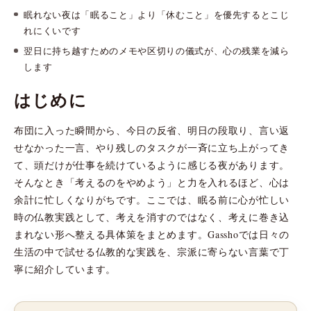
眠れない夜は「眠ること」より「休むこと」を優先するとこじ
れにくいです
翌日に持ち越すためのメモや区切りの儀式が、心の残業を減ら
します
はじめに
布団に入った瞬間から、今日の反省、明日の段取り、言い返
せなかった一言、やり残しのタスクが一斉に立ち上がってき
て、頭だけが仕事を続けているように感じる夜があります。
そんなとき「考えるのをやめよう」と力を入れるほど、心は
余計に忙しくなりがちです。ここでは、眠る前に心が忙しい
時の仏教実践として、考えを消すのではなく、考えに巻き込
まれない形へ整える具体策をまとめます。Gasshoでは日々の
生活の中で試せる仏教的な実践を、宗派に寄らない言葉で丁
寧に紹介しています。