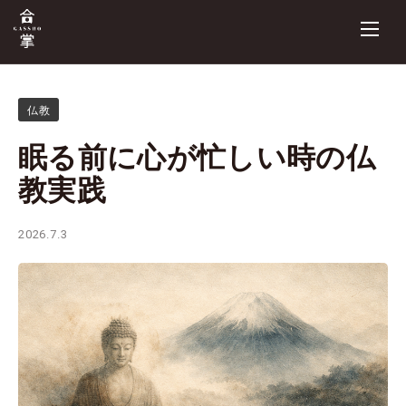
仏教
眠る前に心が忙しい時の仏
教実践
2026.7.3