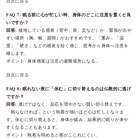
目次に戻る
FAQ 7: 眠る前に心が忙しい時、身体のどこに注意を置くと良
いですか？
回答:
接地している感覚（背中、肩、足など）か、緊張が出や
すい場所（胸、喉、眉間）がおすすめです。「重み」「温
度」「硬さ」などの感覚を短く感じ、思考から身体へ注意を
移します。
ポイント: 身体感覚は注意の避難場所になる。
目次に戻る
FAQ 8: 眠れない夜に「休む」に切り替えるのは仏教的に逃げ
ですか？
回答:
逃げではなく、反応を増やさない賢い切り替えです。
「眠らなければ」という執着が強いほど心は忙しくなりま
す。休むに切り替えると、身体が緩み、結果的に眠りが来や
すくなることもあります。
ポイント: 執着を弱めると夜がこじれにくい。