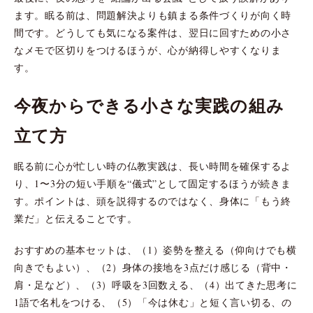
ます。眠る前は、問題解決よりも鎮まる条件づくりが向く時
間です。どうしても気になる案件は、翌日に回すための小さ
なメモで区切りをつけるほうが、心が納得しやすくなりま
す。
今夜からできる小さな実践の組み
立て方
眠る前に心が忙しい時の仏教実践は、長い時間を確保するよ
り、1〜3分の短い手順を“儀式”として固定するほうが続きま
す。ポイントは、頭を説得するのではなく、身体に「もう終
業だ」と伝えることです。
おすすめの基本セットは、（1）姿勢を整える（仰向けでも横
向きでもよい）、（2）身体の接地を3点だけ感じる（背中・
肩・足など）、（3）呼吸を3回数える、（4）出てきた思考に
1語で名札をつける、（5）「今は休む」と短く言い切る、の