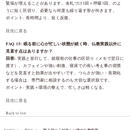
緊張が増えることがあります。名札づけ1回＋呼吸3回、のよ
うに短く区切り、必要なら何度も繰り返す形が向きます。
ポイント: 長時間より、短く反復。
目次に戻る
FAQ 15: 眠る前に心が忙しい状態が続く時、仏教実践以外に
見直す点はありますか？
回答:
実践と並行して、就寝前の仕事の区切り（メモで翌日に
渡す）、カフェインや強い刺激、寝床での長い考え事の習慣
などを見直すと効果が出やすいです。つらさが強い・長期化
する場合は、専門家に相談するのも大切な選択肢です。
ポイント: 実践＋環境の整えで、忙しさは軽くなる。
目次に戻る
Back to list
Home
Blog
眠る前に心が忙しい時の仏教実践