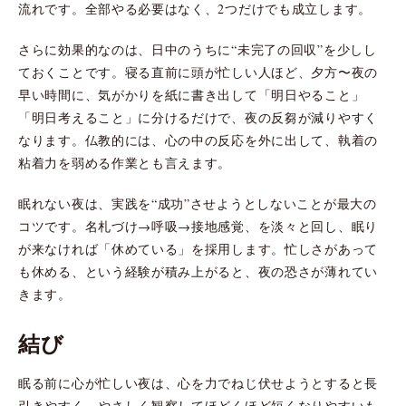
流れです。全部やる必要はなく、2つだけでも成立します。
さらに効果的なのは、日中のうちに“未完了の回収”を少しし
ておくことです。寝る直前に頭が忙しい人ほど、夕方〜夜の
早い時間に、気がかりを紙に書き出して「明日やること」
「明日考えること」に分けるだけで、夜の反芻が減りやすく
なります。仏教的には、心の中の反応を外に出して、執着の
粘着力を弱める作業とも言えます。
眠れない夜は、実践を“成功”させようとしないことが最大の
コツです。名札づけ→呼吸→接地感覚、を淡々と回し、眠り
が来なければ「休めている」を採用します。忙しさがあって
も休める、という経験が積み上がると、夜の恐さが薄れてい
きます。
結び
眠る前に心が忙しい夜は、心を力でねじ伏せようとすると長
引きやすく、やさしく観察してほどくほど短くなりやすいも