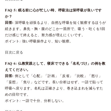
FAQ 5: 眠る前に心が忙しい時、呼吸法は深呼吸が良いです
か？
回答:
深呼吸を頑張るより、自然な呼吸を短く観察するほうが
続きます。鼻先・胸・腹のどこか一箇所で、吸う・吐くを3回
だけ感じて終えると、努力感が増えにくいです。
ポイント: 強い呼吸操作より、短い観察。
目次に戻る
FAQ 6: 仏教実践として、寝床でできる「名札づけ」の例を教
えてください。
回答:
例として「心配」「計画」「反省」「比較」「怒り」
「妄想」「焦り」などです。長い分析はせず、一語で貼って
呼吸へ戻ります。名札は正確さより、巻き込まれを減らすた
めの目印です。
ポイント: 一語で十分、分析しない。