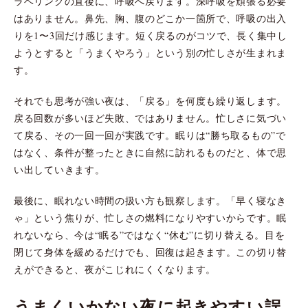
ラベリングの直後に、呼吸へ戻ります。深呼吸を頑張る必要
はありません。鼻先、胸、腹のどこか一箇所で、呼吸の出入
りを1〜3回だけ感じます。短く戻るのがコツで、長く集中し
ようとすると「うまくやろう」という別の忙しさが生まれま
す。
それでも思考が強い夜は、「戻る」を何度も繰り返します。
戻る回数が多いほど失敗、ではありません。忙しさに気づい
て戻る、その一回一回が実践です。眠りは“勝ち取るもの”で
はなく、条件が整ったときに自然に訪れるものだと、体で思
い出していきます。
最後に、眠れない時間の扱い方も観察します。「早く寝なき
ゃ」という焦りが、忙しさの燃料になりやすいからです。眠
れないなら、今は“眠る”ではなく“休む”に切り替える。目を
閉じて身体を緩めるだけでも、回復は起きます。この切り替
えができると、夜がこじれにくくなります。
うまくいかない夜に起きやすい誤