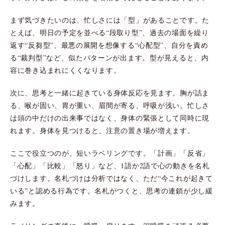
まず気づきたいのは、忙しさには「型」があることです。た
とえば、明日の予定を並べる“段取り型”、過去の場面を繰り
返す“反芻型”、最悪の展開を想像する“心配型”、自分を責め
る“裁判型”など、似たパターンが出ます。型が見えると、内
容に巻き込まれにくくなります。
次に、思考と一緒に起きている身体反応を見ます。胸が詰ま
る、喉が固い、胃が重い、眉間が寄る、呼吸が浅い。忙しさ
は頭の中だけの出来事ではなく、身体の緊張として同時に現
れます。身体を見つけると、注意の置き場が増えます。
ここで役立つのが、短いラベリングです。「計画」「反省」
「心配」「比較」「怒り」など、1語か2語で心の動きを名札
づけします。名札づけは分析ではなく、ただ“今これが起きて
いる”と認める行為です。名札がつくと、思考の連鎖が少し緩
みます。