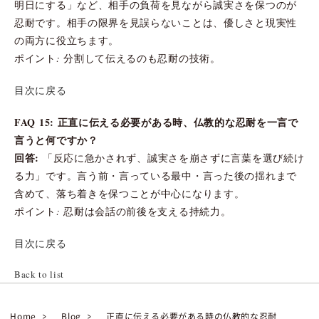
明日にする」など、相手の負荷を見ながら誠実さを保つのが
忍耐です。相手の限界を見誤らないことは、優しさと現実性
の両方に役立ちます。
ポイント: 分割して伝えるのも忍耐の技術。
目次に戻る
FAQ 15: 正直に伝える必要がある時、仏教的な忍耐を一言で
言うと何ですか？
回答:
「反応に急かされず、誠実さを崩さずに言葉を選び続け
る力」です。言う前・言っている最中・言った後の揺れまで
含めて、落ち着きを保つことが中心になります。
ポイント: 忍耐は会話の前後を支える持続力。
目次に戻る
Back to list
Home
Blog
正直に伝える必要がある時の仏教的な忍耐