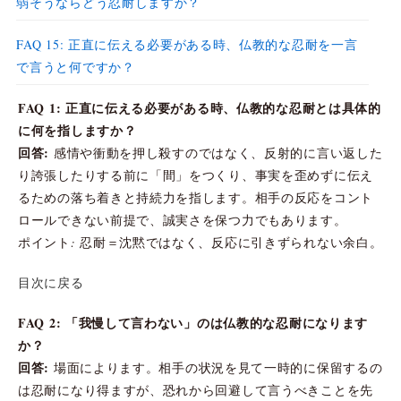
弱そうならどう忍耐しますか？
FAQ 15: 正直に伝える必要がある時、仏教的な忍耐を一言
で言うと何ですか？
FAQ 1: 正直に伝える必要がある時、仏教的な忍耐とは具体的
に何を指しますか？
回答:
感情や衝動を押し殺すのではなく、反射的に言い返した
り誇張したりする前に「間」をつくり、事実を歪めずに伝え
るための落ち着きと持続力を指します。相手の反応をコント
ロールできない前提で、誠実さを保つ力でもあります。
ポイント: 忍耐＝沈黙ではなく、反応に引きずられない余白。
目次に戻る
FAQ 2: 「我慢して言わない」のは仏教的な忍耐になります
か？
回答:
場面によります。相手の状況を見て一時的に保留するの
は忍耐になり得ますが、恐れから回避して言うべきことを先