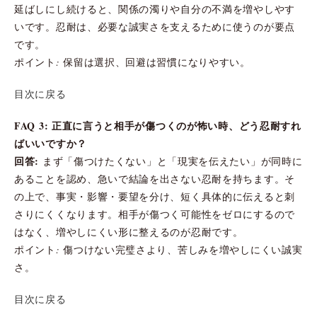
延ばしにし続けると、関係の濁りや自分の不満を増やしやす
いです。忍耐は、必要な誠実さを支えるために使うのが要点
です。
ポイント: 保留は選択、回避は習慣になりやすい。
目次に戻る
FAQ 3: 正直に言うと相手が傷つくのが怖い時、どう忍耐すれ
ばいいですか？
回答:
まず「傷つけたくない」と「現実を伝えたい」が同時に
あることを認め、急いで結論を出さない忍耐を持ちます。そ
の上で、事実・影響・要望を分け、短く具体的に伝えると刺
さりにくくなります。相手が傷つく可能性をゼロにするので
はなく、増やしにくい形に整えるのが忍耐です。
ポイント: 傷つけない完璧さより、苦しみを増やしにくい誠実
さ。
目次に戻る