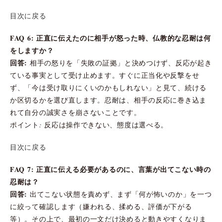
目次に戻る
FAQ 6: 正直に伝えたのに相手が怒った時、仏教的な忍耐は何
をしますか？
回答:
相手の怒りを「失敗の証拠」と決めつけず、反応が起き
ている事実として受け止めます。すぐに正当化や反撃をせ
ず、「今は受け取りにくいのかもしれない」と見て、続ける
か区切るかを選び直します。忍耐は、相手の反応に巻き込ま
れて自分の誠実さを崩さないことです。
ポイント: 反応は操作できない、態度は選べる。
目次に戻る
FAQ 7: 正直に伝える必要があるのに、言葉が出てこない時の
忍耐は？
回答:
出てこない状態を責めず、まず「何が怖いのか」を一つ
に絞って確認します（嫌われる、揉める、評価が下がる
等）。その上で、最初の一文だけ決めると動きやすくなりま