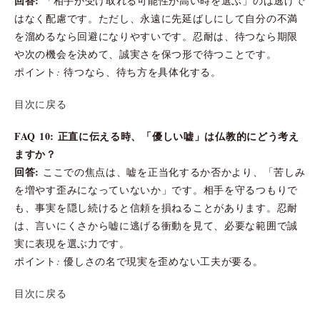
回答:
「相手が受け取れる可能性が高い時を選ぶ」のは逃げで
はなく配慮です。ただし、永遠に先延ばしにして自分の不満
を溜めるなら回避になりやすいです。忍耐は、待つなら期限
や次の機会を決めて、誠実さを保つ形で待つことです。
ポイント: 待つなら、待ち方を具体化する。
目次に戻る
FAQ 10: 正直に伝える時、「優しい嘘」は仏教的にどう考え
ますか？
回答:
ここでの焦点は、嘘を正当化するか否かより、「苦しみ
を増やす歪みになっていないか」です。相手を守るつもりで
も、事実を隠し続けると信頼を損ねることがあります。忍耐
は、言いにくさから嘘に逃げる衝動を見て、必要な範囲で誠
実に表現を選ぶ力です。
ポイント: 優しさの名で現実を歪めない工夫が要る。
目次に戻る