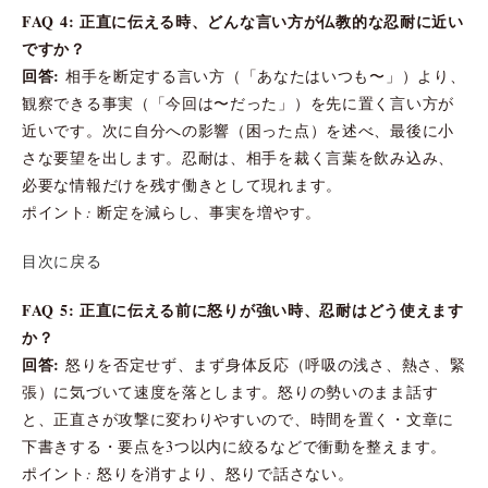
FAQ 4: 正直に伝える時、どんな言い方が仏教的な忍耐に近い
ですか？
回答:
相手を断定する言い方（「あなたはいつも〜」）より、
観察できる事実（「今回は〜だった」）を先に置く言い方が
近いです。次に自分への影響（困った点）を述べ、最後に小
さな要望を出します。忍耐は、相手を裁く言葉を飲み込み、
必要な情報だけを残す働きとして現れます。
ポイント: 断定を減らし、事実を増やす。
目次に戻る
FAQ 5: 正直に伝える前に怒りが強い時、忍耐はどう使えます
か？
回答:
怒りを否定せず、まず身体反応（呼吸の浅さ、熱さ、緊
張）に気づいて速度を落とします。怒りの勢いのまま話す
と、正直さが攻撃に変わりやすいので、時間を置く・文章に
下書きする・要点を3つ以内に絞るなどで衝動を整えます。
ポイント: 怒りを消すより、怒りで話さない。