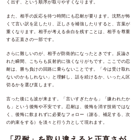
く出す、という順序が取りやすくなります。
また、相手の反応を待つ時間にも忍耐が要ります。沈黙が怖
くて言い訳を足したり、正しさを補強したりすると、言葉が
重くなります。相手が考える余白を残すことは、相手を尊重
する正直さの一部です。
さらに難しいのが、相手が防衛的になったときです。反論さ
れた瞬間、こちらも反射的に強くなりがちです。ここでの忍
耐は、勝ち負けの回路に乗らないことです。「今は受け取れ
ないのかもしれない」と理解し、話を続けるか、いったん区
切るかを選び直します。
言った後にも波が来ます。「言いすぎたかも」「嫌われたか
も」という後悔や不安です。忍耐は、後悔を消す技術ではな
く、後悔に飲まれずに必要なフォロー（謝る、補足する、次
の約束をする）を淡々と行う力として現れます。
「忍耐」を取り違えると正直さが