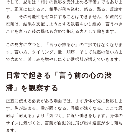
そして、忍耐は「相手の反応を受け止める準備」でもありま
す。正直に伝えると、相手が落ち込む、怒る、黙る、反論す
る——その可能性をゼロにすることはできません。仏教的な
忍耐は、結果を支配しようとする執着を少し緩め、言うべき
ことを言った後の揺れも含めて抱える力として働きます。
この見方に立つと、「言うか黙るか」の二択ではなくなりま
す。言い方、タイミング、量、順序、そして沈黙の使い方ま
で含めて、苦しみを増やしにくい選択肢が増えていきます。
日常で起きる「言う前の心の渋
滞」を観察する
正直に伝える必要がある場面では、まず身体が先に反応しま
す。胸が詰まる、喉が固くなる、呼吸が浅くなる。ここで忍
耐は「耐える」より「気づく」に近い働きをします。身体の
サインに気づくと、言葉が自動的に飛び出す速度が少し落ち
ます。