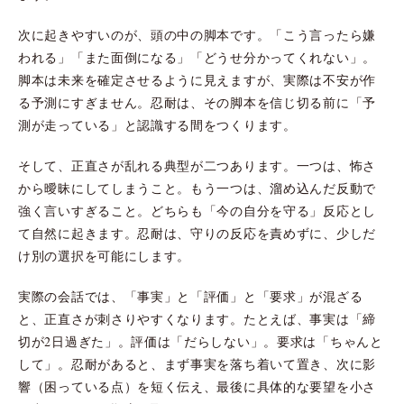
次に起きやすいのが、頭の中の脚本です。「こう言ったら嫌
われる」「また面倒になる」「どうせ分かってくれない」。
脚本は未来を確定させるように見えますが、実際は不安が作
る予測にすぎません。忍耐は、その脚本を信じ切る前に「予
測が走っている」と認識する間をつくります。
そして、正直さが乱れる典型が二つあります。一つは、怖さ
から曖昧にしてしまうこと。もう一つは、溜め込んだ反動で
強く言いすぎること。どちらも「今の自分を守る」反応とし
て自然に起きます。忍耐は、守りの反応を責めずに、少しだ
け別の選択を可能にします。
実際の会話では、「事実」と「評価」と「要求」が混ざる
と、正直さが刺さりやすくなります。たとえば、事実は「締
切が2日過ぎた」。評価は「だらしない」。要求は「ちゃんと
して」。忍耐があると、まず事実を落ち着いて置き、次に影
響（困っている点）を短く伝え、最後に具体的な要望を小さ