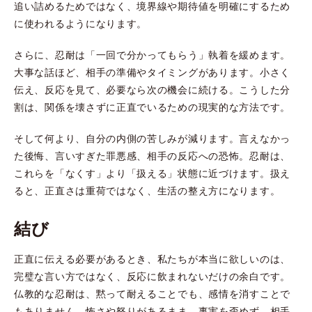
追い詰めるためではなく、境界線や期待値を明確にするため
に使われるようになります。
さらに、忍耐は「一回で分かってもらう」執着を緩めます。
大事な話ほど、相手の準備やタイミングがあります。小さく
伝え、反応を見て、必要なら次の機会に続ける。こうした分
割は、関係を壊さずに正直でいるための現実的な方法です。
そして何より、自分の内側の苦しみが減ります。言えなかっ
た後悔、言いすぎた罪悪感、相手の反応への恐怖。忍耐は、
これらを「なくす」より「扱える」状態に近づけます。扱え
ると、正直さは重荷ではなく、生活の整え方になります。
結び
正直に伝える必要があるとき、私たちが本当に欲しいのは、
完璧な言い方ではなく、反応に飲まれないだけの余白です。
仏教的な忍耐は、黙って耐えることでも、感情を消すことで
もありません。怖さや怒りがあるまま、事実を歪めず、相手