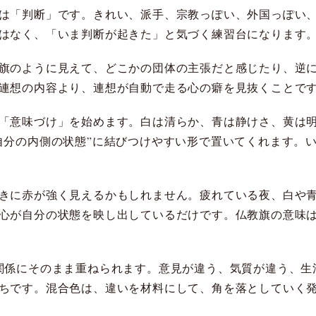
は「判断」です。きれい、派手、宗教っぽい、外国っぽい
はなく、「いま判断が起きた」と気づく練習台になります
旗のように見えて、どこかの団体の主張だと感じたり、逆に
連想の内容より、連想が自動で走る心の癖を見抜くことで
「意味づけ」を始めます。白は清らか、青は静けさ、黄は
自分の内側の状態”に結びつけやすい形で置いてくれます。
きに赤が強く見えるかもしれません。疲れている夜、白や
心が自分の状態を映し出しているだけです。仏教旗の意味は
関係にそのまま重ねられます。意見が違う、気質が違う、生
ちです。混合色は、違いを材料にして、角を落としていく