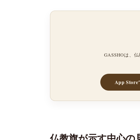
GASSHOは
App Sto
仏教旗が示す中心の