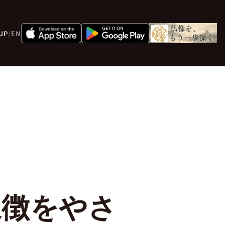
JP
/
EN
象徴をやさ