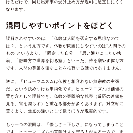
けるだけで、同じ出来事の受け止め方が過剰に硬直しにくく
なります。
混同しやすいポイントをほどく
誤解されやすいのは、「仏教は人間を否定する思想なので
は？」という見方です。仏教が問題にしやすいのは“人間その
もの”というより、「固定した自分」「思い通りにしたい執
着」「敵味方で世界を切る癖」といった、苦を増やす握り方
です。人間の尊厳を壊すことを推奨する話ではありません。
逆に、「ヒューマニズムは仏教と相容れない無宗教の主張
だ」という決めつけも単純化です。ヒューマニズムは価値の
置き方として理解でき、仏教の実践的な観察（反応の連鎖を
見る、害を減らす）と重なる部分が多くあります。対立軸に
置くより、焦点の違いとして扱うほうが現実的です。
もう一つの混同は、「優しさ＝正しさ」になってしまうこと
です。ヒューマニズムの言葉は人を守る力がある一方で、正