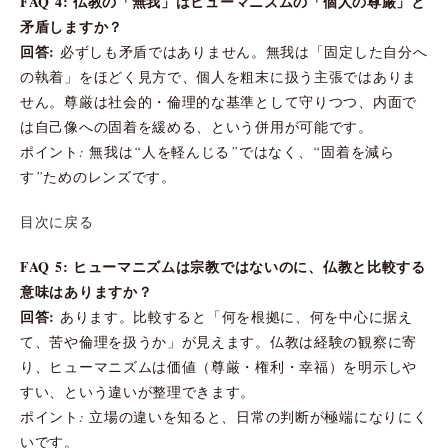
FAQ 4: 仏教の「無我」はヒューマニズムの「個人の尊厳」と
矛盾しますか？
回答:
必ずしも矛盾ではありません。無我は「固定した自分へ
の執着」をほどく見方で、個人を粗末に扱う主張ではありま
せん。尊厳は社会的・倫理的な基準として守りつつ、内面で
は自己像への固着を緩める、という併用が可能です。
ポイント: 無我は“人を軽んじる”ではなく、“固着を減ら
す”ためのレンズです。
目次に戻る
FAQ 5: ヒューマニズムは宗教ではないのに、仏教と比較する
意味はありますか？
回答:
あります。比較すると「何を根拠に、何を中心に据え
て、苦や倫理を扱うか」が見えます。仏教は経験の観察に寄
り、ヒューマニズムは価値（尊厳・権利・幸福）を明示しや
すい、という違いが整理できます。
ポイント: 立場の違いを知ると、日常の判断が極端になりにく
いです。