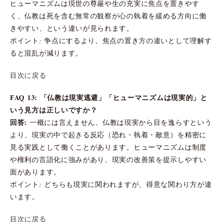
ヒューマニズムは現世の尊厳や生の充実に焦点を置きやす
く、仏教は死を含む無常の観察が心の執着を緩める方向に働
きやすい、という違いが見られます。
ポイント: 争点にするより、焦点の置き方の違いとして理解す
ると混乱が減ります。
目次に戻る
FAQ 13: 「仏教は現実逃避」「ヒューマニズムは現実的」と
いう見方は正しいですか？
回答:
一概には言えません。仏教は現実から目を逸らすという
より、現実の中で起きる反応（恐れ・執着・敵意）を精密に
見る実践として働くことがあります。ヒューマニズムは制度
や権利の言語化に強みがあり、現実の改善策を提示しやすい
面があります。
ポイント: どちらも現実に関われますが、得意な関わり方が違
います。
目次に戻る