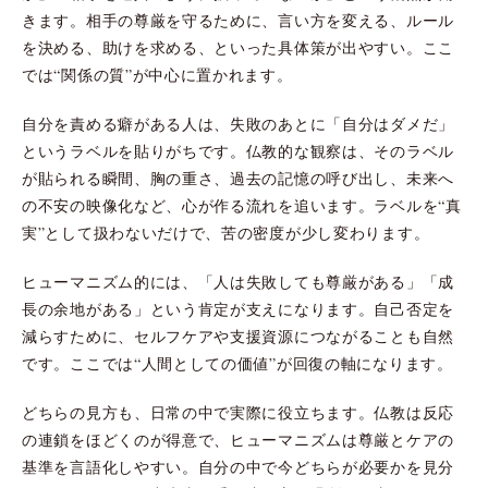
きます。相手の尊厳を守るために、言い方を変える、ルール
を決める、助けを求める、といった具体策が出やすい。ここ
では“関係の質”が中心に置かれます。
自分を責める癖がある人は、失敗のあとに「自分はダメだ」
というラベルを貼りがちです。仏教的な観察は、そのラベル
が貼られる瞬間、胸の重さ、過去の記憶の呼び出し、未来へ
の不安の映像化など、心が作る流れを追います。ラベルを“真
実”として扱わないだけで、苦の密度が少し変わります。
ヒューマニズム的には、「人は失敗しても尊厳がある」「成
長の余地がある」という肯定が支えになります。自己否定を
減らすために、セルフケアや支援資源につながることも自然
です。ここでは“人間としての価値”が回復の軸になります。
どちらの見方も、日常の中で実際に役立ちます。仏教は反応
の連鎖をほどくのが得意で、ヒューマニズムは尊厳とケアの
基準を言語化しやすい。自分の中で今どちらが必要かを見分