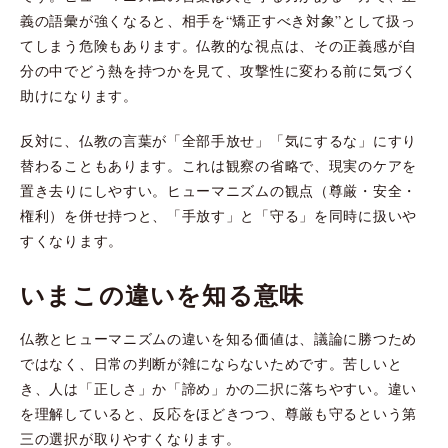
義の語彙が強くなると、相手を“矯正すべき対象”として扱っ
てしまう危険もあります。仏教的な視点は、その正義感が自
分の中でどう熱を持つかを見て、攻撃性に変わる前に気づく
助けになります。
反対に、仏教の言葉が「全部手放せ」「気にするな」にすり
替わることもあります。これは観察の省略で、現実のケアを
置き去りにしやすい。ヒューマニズムの観点（尊厳・安全・
権利）を併せ持つと、「手放す」と「守る」を同時に扱いや
すくなります。
いまこの違いを知る意味
仏教とヒューマニズムの違いを知る価値は、議論に勝つため
ではなく、日常の判断が雑にならないためです。苦しいと
き、人は「正しさ」か「諦め」かの二択に落ちやすい。違い
を理解していると、反応をほどきつつ、尊厳も守るという第
三の選択が取りやすくなります。