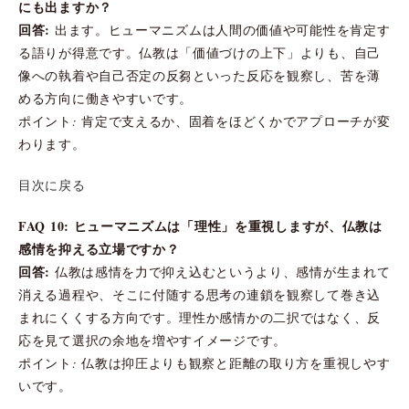
にも出ますか？
回答:
出ます。ヒューマニズムは人間の価値や可能性を肯定す
る語りが得意です。仏教は「価値づけの上下」よりも、自己
像への執着や自己否定の反芻といった反応を観察し、苦を薄
める方向に働きやすいです。
ポイント: 肯定で支えるか、固着をほどくかでアプローチが変
わります。
目次に戻る
FAQ 10: ヒューマニズムは「理性」を重視しますが、仏教は
感情を抑える立場ですか？
回答:
仏教は感情を力で抑え込むというより、感情が生まれて
消える過程や、そこに付随する思考の連鎖を観察して巻き込
まれにくくする方向です。理性か感情かの二択ではなく、反
応を見て選択の余地を増やすイメージです。
ポイント: 仏教は抑圧よりも観察と距離の取り方を重視しやす
いです。