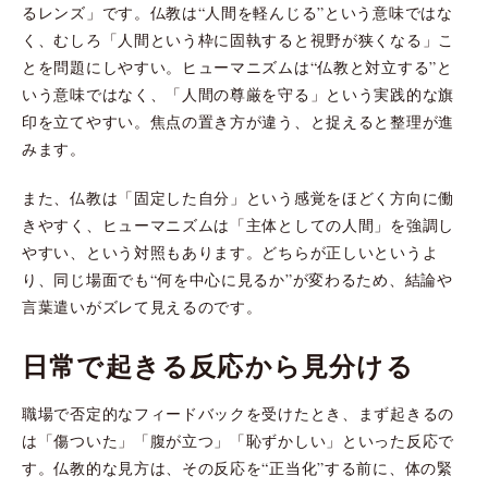
るレンズ」です。仏教は“人間を軽んじる”という意味ではな
く、むしろ「人間という枠に固執すると視野が狭くなる」こ
とを問題にしやすい。ヒューマニズムは“仏教と対立する”と
いう意味ではなく、「人間の尊厳を守る」という実践的な旗
印を立てやすい。焦点の置き方が違う、と捉えると整理が進
みます。
また、仏教は「固定した自分」という感覚をほどく方向に働
きやすく、ヒューマニズムは「主体としての人間」を強調し
やすい、という対照もあります。どちらが正しいというよ
り、同じ場面でも“何を中心に見るか”が変わるため、結論や
言葉遣いがズレて見えるのです。
日常で起きる反応から見分ける
職場で否定的なフィードバックを受けたとき、まず起きるの
は「傷ついた」「腹が立つ」「恥ずかしい」といった反応で
す。仏教的な見方は、その反応を“正当化”する前に、体の緊