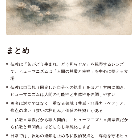
まとめ
仏教は「苦がどう生まれ、どう和らぐか」を観察するレンズ
で、ヒューマニズムは「人間の尊厳と幸福」を中心に据える立
場
仏教は自己観（固定した自分への執着）をほどく方向に働き、
ヒューマニズムは人間の可能性と主体性を強調しやすい
両者は対立ではなく、重なる領域（共感・非暴力・ケア）と、
焦点の違い（救いの枠組み／価値の根拠）がある
「仏教＝宗教だから非人間的」「ヒューマニズム＝無宗教だか
ら仏教と無関係」はどちらも単純化しすぎ
日常では、反応の連鎖を止める仏教的視点と、尊厳を守るヒュ