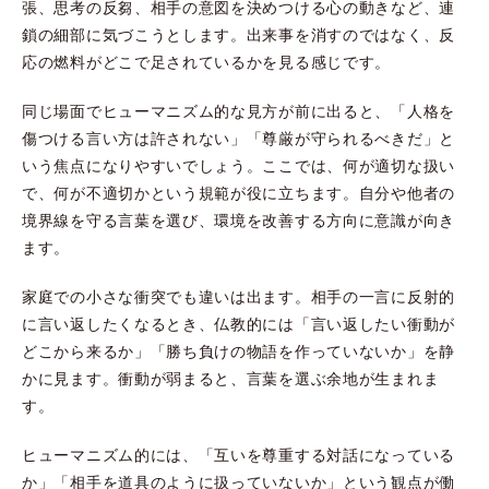
張、思考の反芻、相手の意図を決めつける心の動きなど、連
鎖の細部に気づこうとします。出来事を消すのではなく、反
応の燃料がどこで足されているかを見る感じです。
同じ場面でヒューマニズム的な見方が前に出ると、「人格を
傷つける言い方は許されない」「尊厳が守られるべきだ」と
いう焦点になりやすいでしょう。ここでは、何が適切な扱い
で、何が不適切かという規範が役に立ちます。自分や他者の
境界線を守る言葉を選び、環境を改善する方向に意識が向き
ます。
家庭での小さな衝突でも違いは出ます。相手の一言に反射的
に言い返したくなるとき、仏教的には「言い返したい衝動が
どこから来るか」「勝ち負けの物語を作っていないか」を静
かに見ます。衝動が弱まると、言葉を選ぶ余地が生まれま
す。
ヒューマニズム的には、「互いを尊重する対話になっている
か」「相手を道具のように扱っていないか」という観点が働