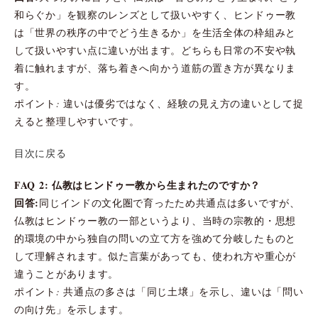
和らぐか」を観察のレンズとして扱いやすく、ヒンドゥー教
は「世界の秩序の中でどう生きるか」を生活全体の枠組みと
して扱いやすい点に違いが出ます。どちらも日常の不安や執
着に触れますが、落ち着きへ向かう道筋の置き方が異なりま
す。
ポイント: 違いは優劣ではなく、経験の見え方の違いとして捉
えると整理しやすいです。
目次に戻る
FAQ 2: 仏教はヒンドゥー教から生まれたのですか？
回答:
同じインドの文化圏で育ったため共通点は多いですが、
仏教はヒンドゥー教の一部というより、当時の宗教的・思想
的環境の中から独自の問いの立て方を強めて分岐したものと
して理解されます。似た言葉があっても、使われ方や重心が
違うことがあります。
ポイント: 共通点の多さは「同じ土壌」を示し、違いは「問い
の向け先」を示します。