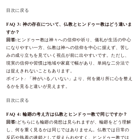
目次に戻る
FAQ 3: 神の存在について、仏教とヒンドゥー教はどう違いま
すか？
回答:
ヒンドゥー教は神々への信仰や祈り、儀礼が生活の中心
になりやすい一方、仏教は神への信仰を中心に据えず、苦し
みの成り立ちを見ていく視点が前に出やすいです。ただし、
現実の信仰や習慣は地域や家庭で幅があり、単純な二分法で
は捉えきれないこともあります。
ポイント: 「神がいる／いない」より、何を拠り所に心を整え
るかを見ると違いが見えます。
目次に戻る
FAQ 4: 輪廻の考え方は仏教とヒンドゥー教で同じですか？
回答:
どちらにも輪廻の発想は見られますが、輪廻をどう理解
し、何を重く見るかは同じではありません。仏教では日常の
反応や執着の連鎖として捉えられやすく、ヒンドゥー教では