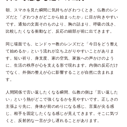
朝、スマホを見た瞬間に気持ちがざわつくとき、仏教のレン
ズだと「ざわつきがどこから始まったか」に目が向きやすい
です。通知の文面そのものより、胸の詰まり、呼吸の浅さ、
比較したくなる衝動など、反応の細部が前に出てきます。
同じ場面でも、ヒンドゥー教のレンズだと「今日をどう整え
て始めるか」という流れが立ち上がりやすいことがありま
す。短い祈り、身支度、家の空気、家族への声かけのよう
に、生活の秩序が心を支える形で現れます。内側の反応だけ
でなく、外側の整えが心に影響することが自然に含まれま
す。
人間関係で言い返したくなる瞬間、仏教の側は「言い返した
い」という熱がどこで強くなるかを見やすいです。正しさの
主張より先に、身体が前のめりになる感じ、言葉が尖る感
じ、相手を固定したくなる感じが見えてきます。そこに気づ
くと、反射的な一言が少し遅れることがあります。