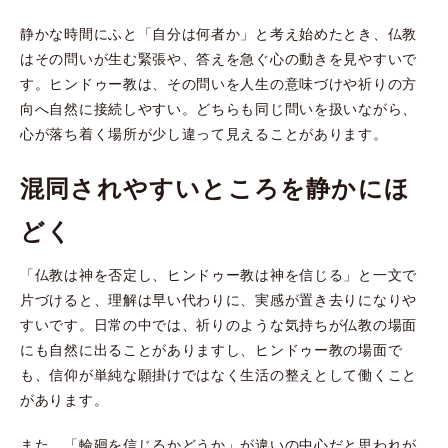
静かな時間にふと「自分は何者か」と考え始めたとき、仏教
はその問いが生む緊張や、答えを急ぐ心の動きを見やすいで
す。ヒンドゥー教は、その問いを人生の意味づけや祈りの方
向へ自然に接続しやすい。どちらも同じ問いを扱いながら、
心が落ち着く場所が少し違って見えることがあります。
混同されやすいところを静かにほ
どく
「仏教は神を否定し、ヒンドゥー教は神を信じる」と一文で
片づけると、理解は早い代わりに、実感が置き去りになりや
すいです。日常の中では、祈りのような気持ちが仏教の場面
にも自然に出ることがありますし、ヒンドゥー教の場面で
も、信仰が単純な願掛けではなく生活の整えとして働くこと
があります。
また、「輪廻を信じるかどうか」が違いの中心だと思われが