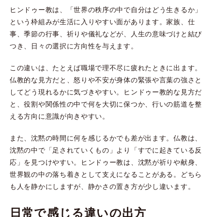
ヒンドゥー教は、「世界の秩序の中で自分はどう生きるか」
という枠組みが生活に入りやすい面があります。家族、仕
事、季節の行事、祈りや儀礼などが、人生の意味づけと結び
つき、日々の選択に方向性を与えます。
この違いは、たとえば職場で理不尽に疲れたときに出ます。
仏教的な見方だと、怒りや不安が身体の緊張や言葉の強さと
してどう現れるかに気づきやすい。ヒンドゥー教的な見方だ
と、役割や関係性の中で何を大切に保つか、行いの筋道を整
える方向に意識が向きやすい。
また、沈黙の時間に何を感じるかでも差が出ます。仏教は、
沈黙の中で「足されていくもの」より「すでに起きている反
応」を見つけやすい。ヒンドゥー教は、沈黙が祈りや献身、
世界観の中の落ち着きとして支えになることがある。どちら
も人を静かにしますが、静かさの置き方が少し違います。
日常で感じる違いの出方