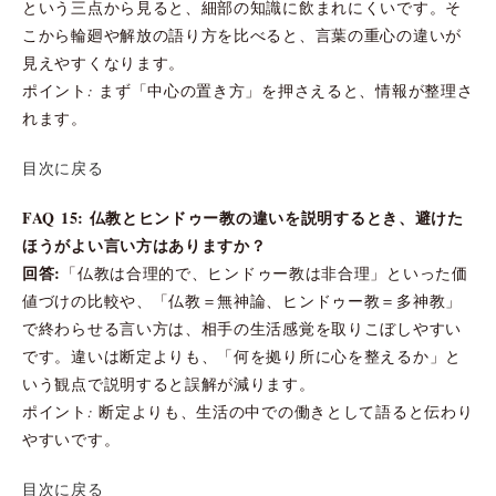
という三点から見ると、細部の知識に飲まれにくいです。そ
こから輪廻や解放の語り方を比べると、言葉の重心の違いが
見えやすくなります。
ポイント: まず「中心の置き方」を押さえると、情報が整理さ
れます。
目次に戻る
FAQ 15: 仏教とヒンドゥー教の違いを説明するとき、避けた
ほうがよい言い方はありますか？
回答:
「仏教は合理的で、ヒンドゥー教は非合理」といった価
値づけの比較や、「仏教＝無神論、ヒンドゥー教＝多神教」
で終わらせる言い方は、相手の生活感覚を取りこぼしやすい
です。違いは断定よりも、「何を拠り所に心を整えるか」と
いう観点で説明すると誤解が減ります。
ポイント: 断定よりも、生活の中での働きとして語ると伝わり
やすいです。
目次に戻る