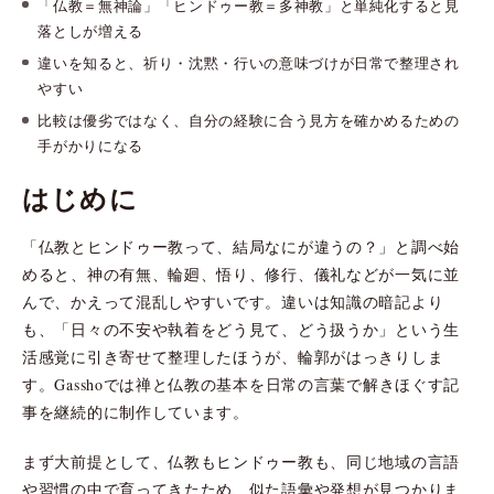
「仏教＝無神論」「ヒンドゥー教＝多神教」と単純化すると見
落としが増える
違いを知ると、祈り・沈黙・行いの意味づけが日常で整理され
やすい
比較は優劣ではなく、自分の経験に合う見方を確かめるための
手がかりになる
はじめに
「仏教とヒンドゥー教って、結局なにが違うの？」と調べ始
めると、神の有無、輪廻、悟り、修行、儀礼などが一気に並
んで、かえって混乱しやすいです。違いは知識の暗記より
も、「日々の不安や執着をどう見て、どう扱うか」という生
活感覚に引き寄せて整理したほうが、輪郭がはっきりしま
す。Gasshoでは禅と仏教の基本を日常の言葉で解きほぐす記
事を継続的に制作しています。
まず大前提として、仏教もヒンドゥー教も、同じ地域の言語
や習慣の中で育ってきたため、似た語彙や発想が見つかりま