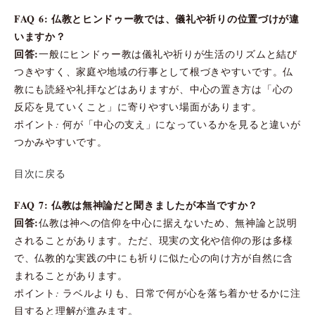
FAQ 6: 仏教とヒンドゥー教では、儀礼や祈りの位置づけが違
いますか？
回答:
一般にヒンドゥー教は儀礼や祈りが生活のリズムと結び
つきやすく、家庭や地域の行事として根づきやすいです。仏
教にも読経や礼拝などはありますが、中心の置き方は「心の
反応を見ていくこと」に寄りやすい場面があります。
ポイント: 何が「中心の支え」になっているかを見ると違いが
つかみやすいです。
目次に戻る
FAQ 7: 仏教は無神論だと聞きましたが本当ですか？
回答:
仏教は神への信仰を中心に据えないため、無神論と説明
されることがあります。ただ、現実の文化や信仰の形は多様
で、仏教的な実践の中にも祈りに似た心の向け方が自然に含
まれることがあります。
ポイント: ラベルよりも、日常で何が心を落ち着かせるかに注
目すると理解が進みます。