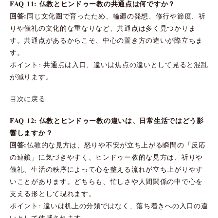
FAQ 11: 仏教とヒンドゥー教の共通点は何ですか？
回答:
同じ文化圏で育ったため、輪廻の発想、修行や節度、祈
りや儀礼の文化的な重なりなど、共通点は多く見つかりま
す。共通点があるからこそ、中心の置き方の違いが際立ちま
す。
ポイント: 共通点は入口、違いは焦点の違いとして見ると混乱
が減ります。
目次に戻る
FAQ 12: 仏教とヒンドゥー教の違いは、日常生活ではどう影
響しますか？
回答:
仏教的な見方は、怒りや不安が立ち上がる瞬間の「反応
の連鎖」に気づきやすく、ヒンドゥー教的な見方は、祈りや
儀礼、生活の秩序によって心を整える流れが立ち上がりやす
いことがあります。どちらも、忙しさや人間関係の中で心を
支える形として現れます。
ポイント: 違いは机上の分類ではなく、落ち着きへの入口の違
いとして体感されます。