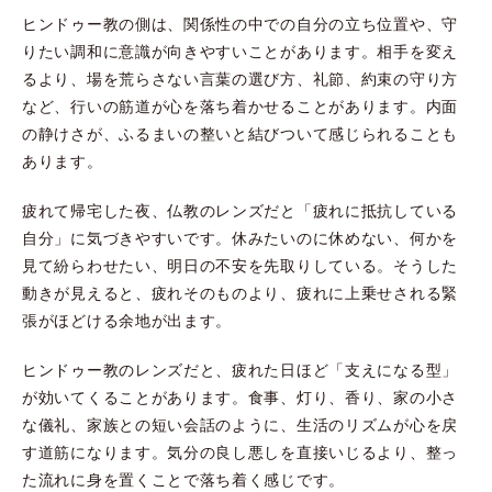
ヒンドゥー教の側は、関係性の中での自分の立ち位置や、守
りたい調和に意識が向きやすいことがあります。相手を変え
るより、場を荒らさない言葉の選び方、礼節、約束の守り方
など、行いの筋道が心を落ち着かせることがあります。内面
の静けさが、ふるまいの整いと結びついて感じられることも
あります。
疲れて帰宅した夜、仏教のレンズだと「疲れに抵抗している
自分」に気づきやすいです。休みたいのに休めない、何かを
見て紛らわせたい、明日の不安を先取りしている。そうした
動きが見えると、疲れそのものより、疲れに上乗せされる緊
張がほどける余地が出ます。
ヒンドゥー教のレンズだと、疲れた日ほど「支えになる型」
が効いてくることがあります。食事、灯り、香り、家の小さ
な儀礼、家族との短い会話のように、生活のリズムが心を戻
す道筋になります。気分の良し悪しを直接いじるより、整っ
た流れに身を置くことで落ち着く感じです。